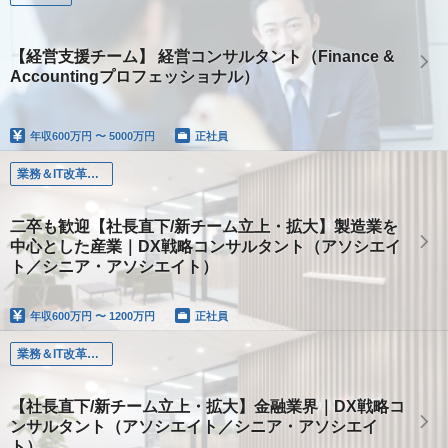
【経営支援チーム】 経営コンサルタント（Finance &
Accountingプロフェッショナル）
年収
600万円 〜 5000万円
正社員
業務＆IT改革コンサルタント
二卒も歓迎【社長直下/新チーム立上・拡大】製造業を
中心とした産業｜DX戦略コンサルタント（アソシエイ
ト／シニア・アソシエイト）
年収
600万円 〜 1200万円
正社員
業務＆IT改革コンサルタント
【社長直下/新チーム立上・拡大】金融業界｜DX戦略コ
ンサルタント（アソシエイト／シニア・アソシエイ
ト）