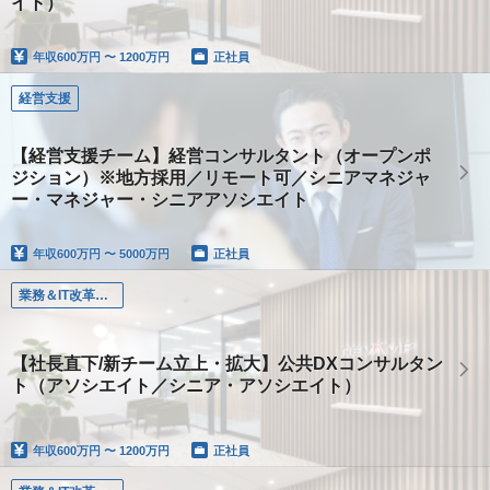
イト）
年収
600万円 〜 1200万円
正社員
経営支援
【経営支援チーム】経営コンサルタント（オープンポ
ジション）※地方採用／リモート可／シニアマネジャ
ー・マネジャー・シニアアソシエイト
年収
600万円 〜 5000万円
正社員
業務＆IT改革コンサルタント
【社長直下/新チーム立上・拡大】公共DXコンサルタン
ト（アソシエイト／シニア・アソシエイト）
年収
600万円 〜 1200万円
正社員