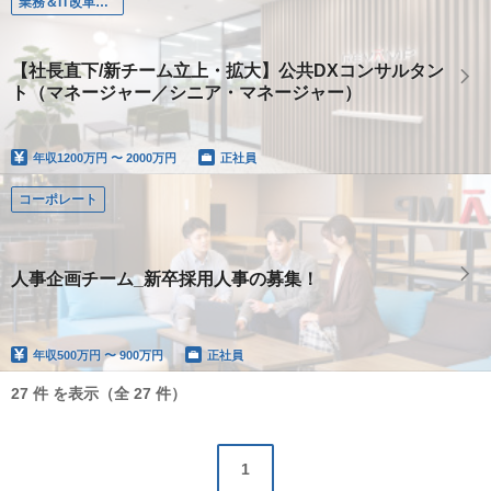
業務＆IT改革コンサルタント
【社長直下/新チーム立上・拡大】公共DXコンサルタン
ト（マネージャー／シニア・マネージャー）
年収
1200万円 〜 2000万円
正社員
コーポレート
人事企画チーム_新卒採用人事の募集！
年収
500万円 〜 900万円
正社員
27 件 を表示（全 27 件）
1