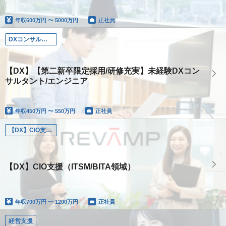
年収
600万円 〜 5000万円
正社員
DXコンサルタント
【DX】【第二新卒限定採用/研修充実】未経験DXコン
サルタント/エンジニア
年収
450万円 〜 550万円
正社員
【DX】CIO支援（ITSM/BITA領域）
【DX】CIO支援（ITSM/BITA領域）
年収
700万円 〜 1200万円
正社員
経営支援