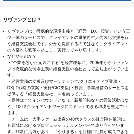
リヴァンプとは？
リヴァンプは、徹底的な現場主義と『経営・DX・投資』という三
位一体のサービスで、クライアントの事業再生／内製化支援を行
う経営支援会社です。外から提言するのではなく、クライアント
の内部から変革を起こし、実行までやり切ります。
なぜやるのか？
・“企業を芯から元気にする”を経営理念に、2005年からリヴァン
プは徹底的な現場主義の経営支援の会社として立ち上がっていま
す。
・経営実務の支援及びマーケティング/クリエイティブ業務・
DX(IT戦略の立案・実行/CIO支援)・投資・事業経営のサービスを
提供する「経営支援会社」を名乗っています。
・案件は全てインバウンドとなり、新規開拓などの営業活動はな
く、100％クライアントワークにコミットできる環境を整えてい
ます。
・チームは、大手ファーム出身の40代クラスの経営陣を筆頭に、
各領域におけるプロフェッショナルメンバーで成り立っていま
す。非常に活気があり、『やりきる』を目標に社員が成長できる