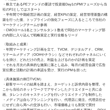
・株主であるPEファンドの要請で投資後Day1のPMIフェーズから当
社のPJとしてはスタート
・半年間で中期経営計画の策定、経営KPIの策定、経営管理基盤の構
築を行った後、トップラインの強化フェーズに入るところで当社の
マーケティングチームが参画
・CMOロール1名とコンサルタント数名で同社のマーケティング部
の内部に入り込んで戦略策定と実行全般をリード
〈取組みと成果〉
・年間マーケティング計画を立て、TVCM、デジタルアド、CRM、
リテールメディア（OOHやチラシ）などそれぞれのチャネルにいく
らを掛け、どれだけの売上、利益を上げるのかの計画を策定
・それを月次の具体的な施策に落とし込み、毎月の経営会議で広告
宣伝費と活動の計画の承認を受け、実行のPMを担った
（具体施策の例①TVCM）
・顧客サーベイの結果を踏まえ、ターゲットと訴求内容を整理。そ
こから当社のネットワークでアサインしたクリエイターと共に企
画、タレントのキャスティングを行いクリエイティブを制作した
・メディアは自らプランニングを行い、代理店に発注。代理店任せ
にせずに自ら局への交渉も行い、市場価格よりも割安で買付