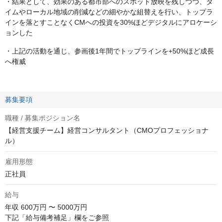
・結果として、効果のある都市部へのスポット放映を残しつつ、タ
イムやローカル地域の削減などの細やかな組替えを行い、トップラ
インを落とすことなくCMへの投資を30%ほどデジタルにアロケーシ
ョンした
・上記の活動を通じ、参画後1年間でトップラインを+50%ほど成長
へ権威
募集要項
職種 / 募集ポジション名
【経営支援チーム】経営コンサルタント（CMOプロフェッショナ
ル）
雇用形態
正社員
給与
年収
600万円 〜 5000万円
下記「給与備考補足」欄をご参照
