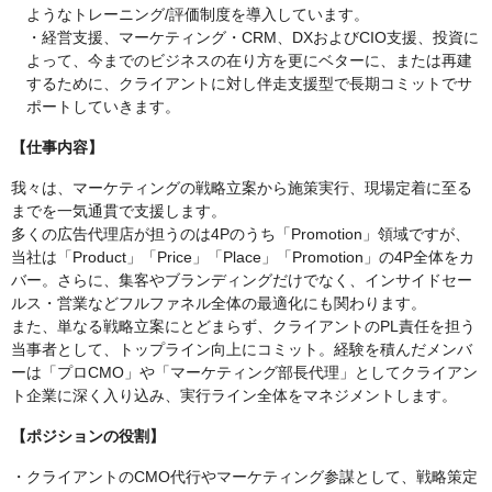
ようなトレーニング/評価制度を導入しています。
・経営支援、マーケティング・CRM、DXおよびCIO支援、投資に
よって、今までのビジネスの在り方を更にベターに、または再建
するために、クライアントに対し伴走支援型で長期コミットでサ
ポートしていきます。
【仕事内容】
我々は、マーケティングの戦略立案から施策実行、現場定着に至る
までを一気通貫で支援します。
多くの広告代理店が担うのは4Pのうち「Promotion」領域ですが、
当社は「Product」「Price」「Place」「Promotion」の4P全体をカ
バー。さらに、集客やブランディングだけでなく、インサイドセー
ルス・営業などフルファネル全体の最適化にも関わります。
また、単なる戦略立案にとどまらず、クライアントのPL責任を担う
当事者として、トップライン向上にコミット。経験を積んだメンバ
ーは「プロCMO」や「マーケティング部長代理」としてクライアン
ト企業に深く入り込み、実行ライン全体をマネジメントします。
【ポジションの役割】
・クライアントのCMO代行やマーケティング参謀として、戦略策定