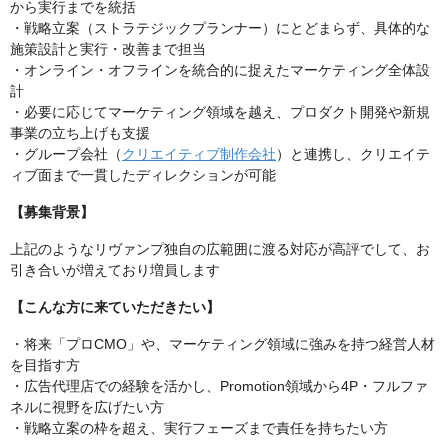
から実行までを統括
・戦略立案（ストラテジックプランナー）にとどまらず、具体的な
施策設計と実行・改善まで担当
・オンライン・オフラインを統合的に捉えたマーケティング全体設
計
・必要に応じてマーケティング領域を越え、プロダクト開発や新規
事業の立ち上げも支援
・グループ会社（
クリエイティブ制作会社
）と連携し、クリエイテ
ィブ面まで一貫したディレクションが可能
【募集背景】
上記のようなリヴァンプ独自の広範囲に渡る対応が高評でして、お
引き合いが増えており増員します
【こんな方に来ていただきたい】
・将来「プロCMO」や、マーケティング領域に強みを持つ経営人材
を目指す方
・広告代理店での経験を活かし、Promotion領域から4P・フルファ
ネルに視野を広げたい方
・戦略立案の枠を超え、実行フェーズまで責任を持ちたい方