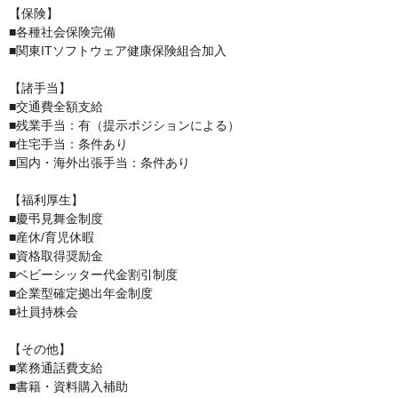
【保険】

■各種社会保険完備

■関東ITソフトウェア健康保険組合加入

【諸手当】

■交通費全額支給

■残業手当：有（提示ポジションによる）

■住宅手当：条件あり

■国内・海外出張手当：条件あり

【福利厚生】

■慶弔見舞金制度

■産休/育児休暇

■資格取得奨励金

■ベビーシッター代金割引制度

■企業型確定拠出年金制度

■社員持株会

【その他】

■業務通話費支給

■書籍・資料購入補助
