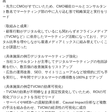
画
・先方にCMOがすでにいたため、CMO補佐ロールとコンサルタン
ト数名でマーケティング部の中に入り込む形で戦略策定と実行をリ
ード
〈取組みと成果〉
・顧客行動がデジタル化しているにも関わらずオフラインメディア
（TVCMなど）に依存したマーケティング活動になっており、デジ
タル比率を増やしながら最適メディアミックスに組み替えていくこ
とが課題だった
（具体施策の例①デジタルマーケティング強化）
・当社コンサルタントが主導してデジタルマーケティングの包括診
断を行い、数百個の改善施策をリストアップ
・広告の運用改善、SEO、サイトリニューアルなど狡猾的に打ち手
を実行し、半年間でデジタルマーケの獲得数を180%までアップ
（具体施策の例②TVCMの効果可視化）
・TVCMの効果が不明瞭なまま固定投資化していたため、ROIの可
視化プロジェクトを当社でリード
・サーベイやWEBへの貢献効果分析、Causal Impact分析など複数
の手法を組み合わせ、TVCMの経済性の可視化に成功