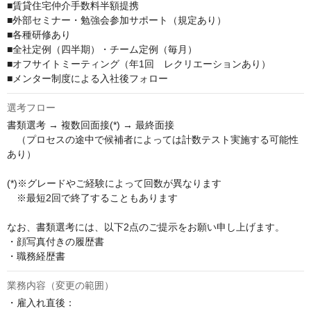
■賃貸住宅仲介手数料半額提携

■外部セミナー・勉強会参加サポート（規定あり）

■各種研修あり

■全社定例（四半期）・チーム定例（毎月）

■オフサイトミーティング（年1回　レクリエーションあり）

■メンター制度による入社後フォロー
選考フロー
書類選考 → 複数回面接(*) → 最終面接

　（プロセスの途中で候補者によっては計数テスト実施する可能性
あり）

(*)※グレードやご経験によって回数が異なります

　※最短2回で終了することもあります

なお、書類選考には、以下2点のご提示をお願い申し上げます。

・顔写真付きの履歴書

・職務経歴書
業務内容（変更の範囲）
・雇入れ直後：
