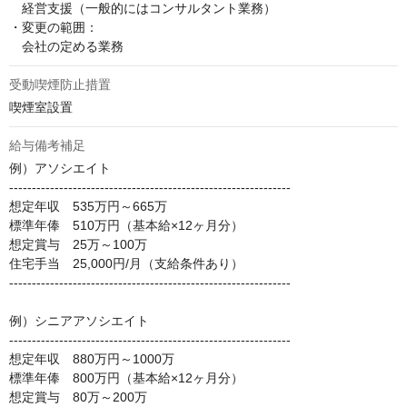
　経営支援（一般的にはコンサルタント業務）　

・変更の範囲：

　会社の定める業務
受動喫煙防止措置
喫煙室設置
給与備考補足
例）アソシエイト

--------------------------------------------------------------

想定年収　535万円～665万                                

標準年俸　510万円（基本給×12ヶ月分）                                

想定賞与　25万～100万                                

住宅手当　25,000円/月（支給条件あり）

--------------------------------------------------------------

例）シニアアソシエイト

--------------------------------------------------------------

想定年収　880万円～1000万                                

標準年俸　800万円（基本給×12ヶ月分）

想定賞与　80万～200万                                                
