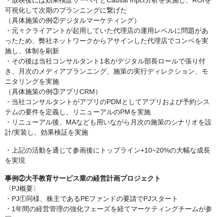
・放映後には効果検証サーベイとCausal Inpct分析を実施し、ROIを
可視化して次期のプランニングに繋げた
（具体施策の例②デジタルマーケティング）
・元々クライアントが起用していた代理店の運用レベルに問題があ
ったため、弊社ネットワークからアサインした代理店でコンペを実
施し、体制を刷新
・その後は当社コンサルタント1名がデジタル部長ロールで張り付
き、月次のメディアプランニング、施策の実行ディレクション、モ
ニタリングを実施
（具体施策の例③アプリCRM）
・当社コンサルタントがアプリのPDMとしてアプリおよび予約シス
テムの要件を定義し、リニューアルのPMを実施
・リニューアル後、MAなども用いながら月次の施策のシナリオを設
計/実装し、効果検証を実施
・上記の活動を通じて参画後にトップライン+10~20%の大幅な成長
を実現
事例②大手教育サービス業の経営計画プロジェクト
〈PJ概要〉
・PJ①同様、株主であるPEファンドの要請でPJスタート
・1年間の経営管理の強化フェーズを経てマーケティングチームが参