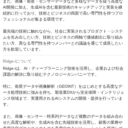
また、画像・衛星・センサーデータなど多様なデータを扱う高度な
AI開発に加え、生成AIを含む最新技術のキャッチアップと実装を継
続的に行っており、技術とビジネスの両面で高い専門性を持つプロ
フェッショナルが集まる環境です。

最先端の技術に触れながら、社会に実装されるプロダクト・システ
ムを生み出したい方、技術とビジネスの両軸で価値創出に取り組み
たい方、異なる専門性を持つメンバーとの議論を通じて成長したい
方を歓迎しています。
Ridge-iについて
Ridge-iは、AI・ディープラーニング技術を活用し、企業および社会
課題の解決に取り組むテクノロジーカンパニーです。

特に、衛星データや画像解析（GEOINT）をはじめとする高度なデ
ータ処理技術に強みを持ち、製造業DXから安全保障・インテリジェ
ンス領域まで、実運用されるAIシステムの開発・提供を行っていま
す。

また、画像・センサー・時系列データなど複数のデータを組み合わ
せた高度な解析や、生成AIを含む先端技術を活用し、顧客の業務や