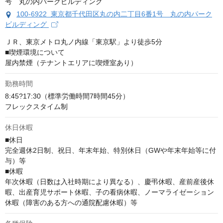
100-6922 東京都千代田区丸の内二丁目6番1号 丸の内パーク
ビルディング
ＪＲ、東京メトロ丸ノ内線「東京駅」より徒歩5分

■喫煙環境について

屋内禁煙（テナントエリアに喫煙室あり）
勤務時間
8:45?17:30（標準労働時間7時間45分）

フレックスタイム制
休日休暇
■休日

完全週休2日制、祝日、年末年始、特別休日（GWや年末年始等に付
与）等

■休暇

年次休暇（日数は入社時期により異なる）、慶弔休暇、産前産後休
暇、出産育児サポート休暇、子の看病休暇、ノーマライゼーション
休暇（障害のある方への通院配慮休暇）等