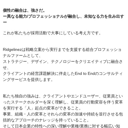
個性の融合は、強さだ。
ー異なる能力/プロフェッショナルが融合し、未知なる力を生み出す
ー
これが私たちが採用活動で大事にしている考え方です。
Ridgelinezは戦略立案から実行までを支援する総合プロフェッショ
ナルファームとして、
ストラテジー、デザイン、テクノロジーをクリエイティブに融合さ
せ、
クライアントの経営課題解決に伴走したEnd to Endのコンサルティ
ングサービスを提供します。
私たち独自の強みは、クライアントやエンドユーザー、従業員とい
ったステークホルダーを深く理解し、従業員の行動変容を伴う変革
を実行する「人」起点の変革ができること。
事業、組織・人の変革とそれらの変革の加速や持続を並行させる包
括的なアプローチのナレッジを持っていること。
そして日本企業の特性への深い理解や業種/業務に対する幅広い知