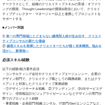
ナークラスとして、組織のクリエイティブスキルの育成・オファリ
ングの開発、Thought Leadershipの開発&発信において、クリエイ
ティブディレクター・マネージャー以上と連携してプロジェクトを
サポートする
■メンバー対談
➀
単一の専門領域にとどまらない越境型人材が生み出す、クリエイ
ティブコンサルの新たな価値
②
越境スキルを発揮したクリエイターたちが描く未来構想。強みを
活かし、新境地へ
必須スキル/経験
以下の経験/能力要件必須
・コンサルティング会社やクリエイティブエージェンシー、企業の
デザイン部門で、クリエイティブ職としての職務経験、またはクラ
イアントと対面したクリエイティブ業務経験
・①デザインリサーチ＆戦略、②ブランディング、➂UX/サービスデ
ザイン、④情報設計/ビジュアライゼーションなどデザインの専門分
野でのプロジェクト経験
・事業戦略・企画部門/戦略コンサル、IT部門/Sier/エンジニアなど、