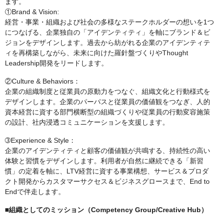
ます。
①Brand & Vision:
経営・事業・組織および社会の多様なステークホルダーの想いを1つ
につなげる、企業独自の「アイデンティティ」を軸にブランド＆ビ
ジョンをデザインします。過去から紡がれる企業のアイデンティテ
ィを再構築しながら、未来に向けた羅針盤づくりやThought
Leadership開発をリードします。
②Culture & Behaviors：
企業の組織制度と従業員の原動力をつなぐ、組織文化と行動様式を
デザインします。企業のパーパスと従業員の価値観をつなぎ、人的
資本経営に資する部門横断型の組織づくりや従業員の行動変容施策
の設計、社内浸透コミュニケーションを支援します。
➂Experience & Style：
企業のアイデンティティと顧客の価値観が共鳴する、持続性の高い
体験と習慣をデザインします。利用者が自然に継続できる「新習
慣」の定着を軸に、LTV経営に資する事業構想、サービス＆プロダ
クト開発からカスタマーサクセス＆ビジネスグロースまで、End to
Endで伴走します。
■組織としてのミッション（Competency Group/Creative Hub）