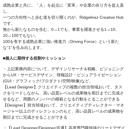
成熟企業と共に、「人」を起点に「変革」や企業の在り方を捉え直
し、
一つの方向性へと歩む道を切り開くのが、Ridgelinez Creative Hub
です。
無から新たなものを生む、0→1でも、事業を躍進させる1→10、
10→100でもない。
100を有する成熟企業に強い推進力（Driving Force）という新た
な“1”を生み出します。
■個人に期待する役割やミッション
・上記業務内容について、デザインリサーチ＆戦略、ビジョニング
からUX・サービスデザイン、情報設計・ビジュアライゼーション
(GUI・グラフィック/プロダクト/空間/映像)など、
【Lead Designer】クリエイティブの複数の担当領域おいて、タス
クをリードしながら、高い品質レベルの成果物を期日までに完成さ
せるなど、周囲のメンバーの模範となる行動をとることができる
【Designer】担当領域おいて、クリエイティブディレクター・マネ
ージャー以上のディレクションのもと、高い品質レベルの成果物を
期日までに完成させることができる
・【Lead Designer/Designer/共通】高度専門職領域のリードデザイ