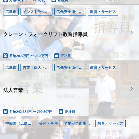
広島市
インストラクター／労働安全衛生教育
労働安全衛生教習
教育・サービス
クレーン・フォークリフト教習指導員
月給
20.5万円 〜 25.3万円
正社員
広島市
営業（個人・法人）
労働安全衛生教習
教育・サービス
法人営業
月給
242,684円 〜 299,507円
正社員
中四国（広島県除く）
受付・事務
労働安全衛生教習
教育・サービス