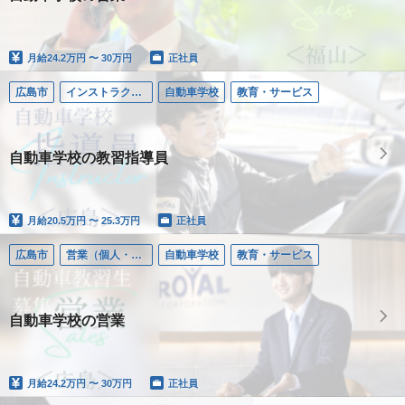
月給
24.2万円 〜 30万円
正社員
広島市
インストラクター／自動車学校
自動車学校
教育・サービス
自動車学校の教習指導員
月給
20.5万円 〜 25.3万円
正社員
広島市
営業（個人・法人）
自動車学校
教育・サービス
自動車学校の営業
月給
24.2万円 〜 30万円
正社員