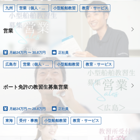
九州
営業（個人・法人）
小型船舶教習
教育・サービス
営業
月給
24万円 〜 30.8万円
正社員
広島市
営業（個人・法人）
小型船舶教習
教育・サービス
ボート免許の教習生募集営業
月給
24万円 〜 28.8万円
正社員
東海
受付・事務
小型船舶教習
教育・サービス