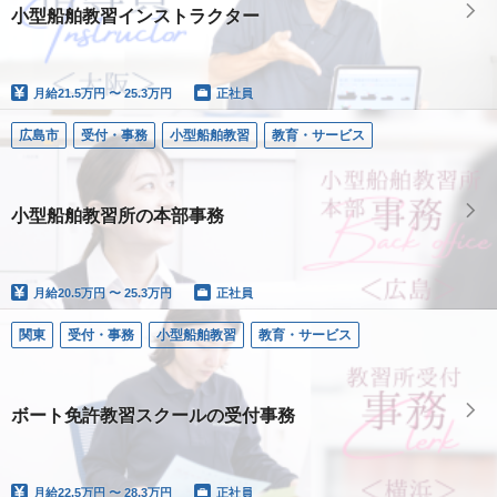
小型船舶教習インストラクター
月給
21.5万円 〜 25.3万円
正社員
広島市
受付・事務
小型船舶教習
教育・サービス
小型船舶教習所の本部事務
月給
20.5万円 〜 25.3万円
正社員
関東
受付・事務
小型船舶教習
教育・サービス
ボート免許教習スクールの受付事務
月給
22.5万円 〜 28.3万円
正社員