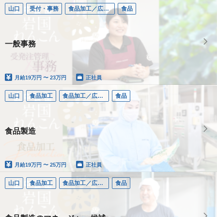
山口
受付・事務
食品加工／広中食品
食品
一般事務
月給
19万円 〜 23万円
正社員
山口
食品加工
食品加工／広中食品
食品
食品製造
月給
19万円 〜 25万円
正社員
山口
食品加工
食品加工／広中食品
食品