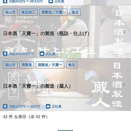
月給
24万円 〜 28.3万円
正社員
福山市
食品加工
酒製造／天寶一
食品
日本酒「天寶一」の製造（瓶詰・仕上げ）
月給
200,000円 〜
正社員
福山市
酒製造
酒製造／天寶一
食品
日本酒「天寶一」の製造（蔵人）
月給
19万円 〜 30万円
正社員
42 件 を表示（全 42 件）