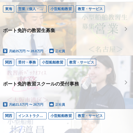
東海
営業（個人・法人）
小型船舶教習
教育・サービス
ボート免許の教習生募集
月給
25万円 〜 28.8万円
正社員
関西
受付・事務
小型船舶教習
教育・サービス
ボート免許教習スクールの受付事務
月給
21.5万円 〜 26万円
正社員
関西
インストラクター／小型船舶
小型船舶教習
教育・サービス