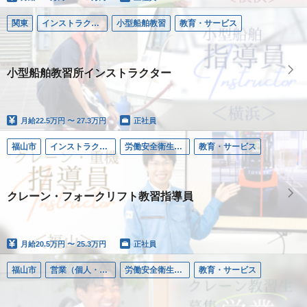
関東
インストラクター／小型船舶
小型船舶教習
教育・サービス
小型船舶教習所インストラクター
月給
22.5万円 〜 27.3万円
正社員
福山市
インストラクター／労働安全衛生教育
労働安全衛生教習
教育・サービス
クレーン・フォークリフト教習指導員
月給
20.5万円 〜 25.3万円
正社員
福山市
営業（個人・法人）
労働安全衛生教習
教育・サービス