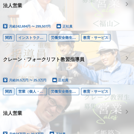
法人営業
月給
242,684円 〜 299,507円
正社員
関西
インストラクター／労働安全衛生教育
労働安全衛生教習
教育・サービス
クレーン・フォークリフト教習指導員
月給
20.5万円 〜 25.3万円
正社員
関西
営業（個人・法人）
労働安全衛生教習
教育・サービス
法人営業
月給
24万円 〜 30.3万円
正社員