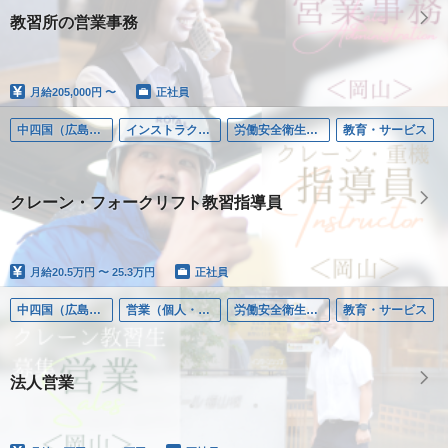
教習所の営業事務
月給
205,000円 〜
正社員
中四国（広島県除く）
インストラクター／労働安全衛生教育
労働安全衛生教習
教育・サービス
クレーン・フォークリフト教習指導員
月給
20.5万円 〜 25.3万円
正社員
中四国（広島県除く）
営業（個人・法人）
労働安全衛生教習
教育・サービス
法人営業