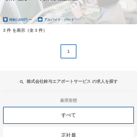
時給
1,500円 〜
アルバイト・パート
3 件 を表示（全 3 件）
1
株式会社鈴与エアポートサービス の求人を探す
雇用形態
すべて
正社員