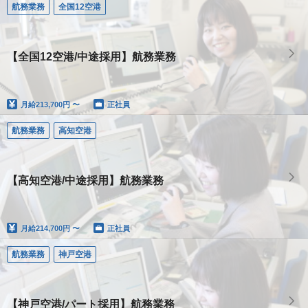
航務業務
全国12空港
【全国12空港/中途採用】航務業務
月給
213,700円 〜
正社員
航務業務
高知空港
【高知空港/中途採用】航務業務
月給
214,700円 〜
正社員
航務業務
神戸空港
【神戸空港/パート採用】航務業務