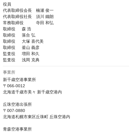
役員

代表取締役会長　楠瀬 俊一

代表取締役社長　須川 鐵朗

常務取締役　　　寺田 和弘

取締役	森 浩

取締役	落合 弘

取締役	大塚 喜代美

取締役	釜山 義彦

監査役	増田 和久

監査役	浅岡 克典
事業所
新千歳空港事業所

〒066-0012

北海道千歳市美々 新千歳空港内

丘珠空港出張所

〒007-0880

北海道札幌市東区丘珠町 丘珠空港内

青森空港事業所
