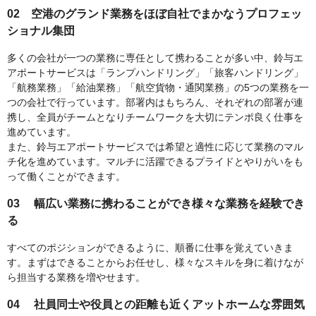
02 空港のグランド業務をほぼ自社でまかなうプロフェッ
ショナル集団
多くの会社が一つの業務に専任として携わることが多い中、鈴与エ
アポートサービスは「ランプハンドリング」「旅客ハンドリング」
「航務業務」「給油業務」「航空貨物・通関業務」の5つの業務を一
つの会社で行っています。部署内はもちろん、それぞれの部署が連
携し、全員がチームとなりチームワークを大切にテンポ良く仕事を
進めています。
また、鈴与エアポートサービスでは希望と適性に応じて業務のマル
チ化を進めています。マルチに活躍できるプライドとやりがいをも
って働くことができます。
03
幅広い業務に携わることができ様々な業務を経験でき
る
すべてのポジションができるように、順番に仕事を覚えていきま
す。まずはできることからお任せし、様々なスキルを身に着けなが
ら担当する業務を増やせます。
04
社員同士や役員との距離も近くアットホームな雰囲気