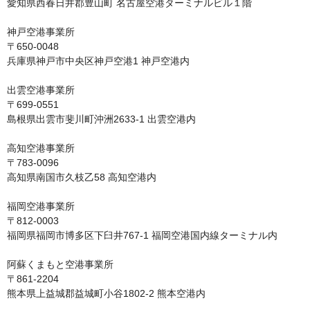
愛知県西春日井郡豊山町 名古屋空港ターミナルビル１階

神戸空港事業所

〒650‐0048

兵庫県神戸市中央区神戸空港1 神戸空港内

出雲空港事業所

〒699-0551

島根県出雲市斐川町沖洲2633-1 出雲空港内

高知空港事業所

〒783‐0096

高知県南国市久枝乙58 高知空港内

福岡空港事業所

〒812-0003

福岡県福岡市博多区下臼井767-1 福岡空港国内線ターミナル内

阿蘇くまもと空港事業所

〒861‐2204

熊本県上益城郡益城町小谷1802-2 熊本空港内