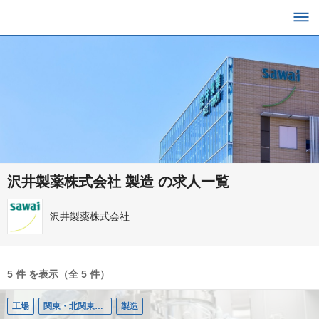
沢井製薬株式会社 製造 の求人一覧
沢井製薬株式会社
5 件 を表示（全 5 件）
工場
関東・北関東（茨城・千葉）
製造