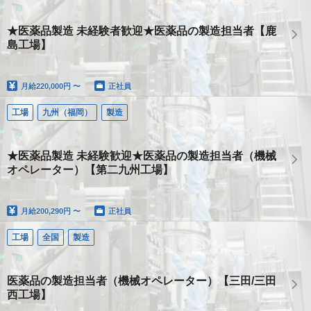
★医薬品製造 未経験者歓迎★医薬品の製造担当者【鹿
島工場】
月給
220,000円 〜
正社員
工場
九州（福岡）
製造
★医薬品製造 未経験歓迎★医薬品の製造担当者（機械
オペレーター）【第二九州工場】
月給
200,290円 〜
正社員
工場
全国
製造
医薬品の製造担当者（機械オペレーター）【三田/三田
西工場】