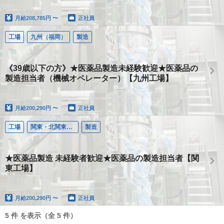
月給
208,785円 〜
正社員
工場
九州（福岡）
製造
《39歳以下の方》★医薬品製造未経験歓迎★医薬品の
製造担当者（機械オペレーター）【九州工場】
月給
200,290円 〜
正社員
工場
関東・北関東（茨城・千葉）
製造
★医薬品製造 未経験者歓迎★医薬品の製造担当者【関
東工場】
月給
200,290円 〜
正社員
5 件 を表示（全 5 件）