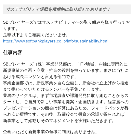
サステナビリティ活動を積極的に取り組んでおります！
SBプレイヤーズではサステナビリティへの取り組みを様々行ってお
ります。
是非以下よりご確認くださいませ。
https://www.softbankplayers.co.jp/info/sustainability.html
仕事内容
SBプレイヤーズ（株）事業開発部は、「IT×地域」を軸に専門的に
新規事業の企画・立案・推進の役割を担っています。まさに当社に
おける成長エンジンと言える部門です。
事業企画部では、新規事業を自ら企画し、新会社の立上げから推進
まで携わっていただけるメンバーを募集いたします。
業務のサイクルは、まず市場調査や課題発見に取り組むことからス
タートし、ご自身で新しい事業を発案・企画頂きます。経営層への
プレゼンテーションの機会は頻繁にあるため、フィードバックが得
られ安い環境です。その後、取締役会で投資の承認が得られれば、
新事業として始動しそのマネジメントを実施いただきます。
企画いただく新規事業の領域に制限はありません。