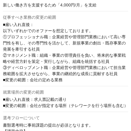
新しい働き方を支援するため「4,000円/月」を支給
従事すべき業務の変更の範囲
■雇い入れ直後：

以下いずれかでのオファーを想定しております。

①プロフェッショナル職：企業経営や管理部門業務において高い専
門性を有し、その専門性を活かして、新規事業の創出・既存事業の
発展を牽引する社員

②マネジメント職：組織・事業の管理責任を負い、将来的な事業戦
略や経営方針を策定・実行しながら、組織を統括する社員

③ディベロップメント職：企業経営や管理部門業務において担当業
務範囲を拡大させながら、事業の継続的な成長に貢献する社員

■変更の範囲：会社の定める業務
就業場所の変更の範囲
■雇い入れ直後：求人票記載の通り

■変更の範囲：会社が指定する場所（テレワークを行う場所も含む）
選考フローについて
書類選考時に事前課題の提出が必須となります。
