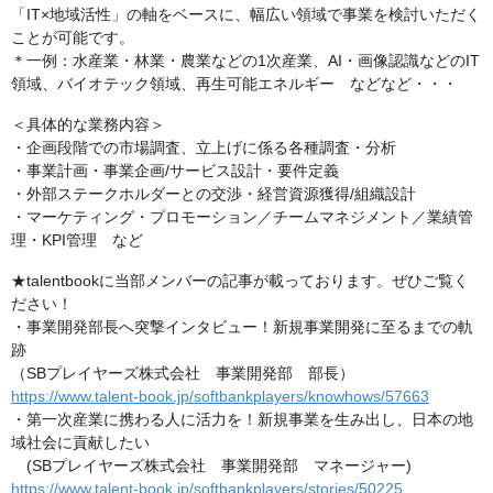
「IT×地域活性」の軸をベースに、幅広い領域で事業を検討いただく
ことが可能です。
＊一例：水産業・林業・農業などの1次産業、AI・画像認識などのIT
領域、バイオテック領域、再生可能エネルギー などなど・・・
＜具体的な業務内容＞
・企画段階での市場調査、立上げに係る各種調査・分析
・事業計画・事業企画/サービス設計・要件定義
・外部ステークホルダーとの交渉・経営資源獲得/組織設計
・マーケティング・プロモーション／チームマネジメント／業績管
理・KPI管理 など
★talentbookに当部メンバーの記事が載っております。ぜひご覧く
ださい！
・事業開発部長へ突撃インタビュー！新規事業開発に至るまでの軌
跡
（SBプレイヤーズ株式会社 事業開発部 部長）
https://www.talent-book.jp/softbankplayers/knowhows/57663
・第一次産業に携わる人に活力を！新規事業を生み出し、日本の地
域社会に貢献したい
(SBプレイヤーズ株式会社 事業開発部 マネージャー)
https://www.talent-book.jp/softbankplayers/stories/50225