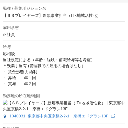
職種 / 募集ポジション名
【ＳＢプレイヤーズ】新規事業担当（IT×地域活性化）
雇用形態
正社員
給与
応相談
当社規定による（年齢・経験・前職給与等を考慮）

＊残業手当有 (管理職での雇用の場合はなし）

・ 賃金形態 月給制

・ 昇給       年１回

・ 賞与       年２回
勤務地の所在地/地図
1040031 東京都中央区京橋2-2-1 京橋エドグラン13F