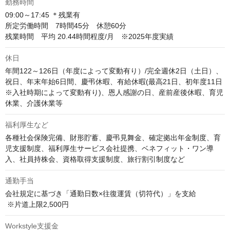
勤務時間
09:00～17:45 ＊残業有

所定労働時間　7時間45分　休憩60分

残業時間　平均 20.44時間程度/月　※2025年度実績
休日
年間122～126日（年度によって変動有り）/完全週休2日（土日）、
祝日、年末年始6日間、慶弔休暇、有給休暇(最高21日、初年度11日
※入社時期によって変動有り)、恩人感謝の日、産前産後休暇、育児
休業、介護休業等
福利厚生など
各種社会保険完備、財形貯蓄、慶弔見舞金、確定拠出年金制度、育
児支援制度、福利厚生サービス会社提携、ベネフィット・ワン導
入、社員持株会、資格取得支援制度、旅行割引制度など
通勤手当
会社規定に基づき「通勤日数×往復運賃（切符代）」を支給

 ※片道上限2,500円
Workstyle支援金