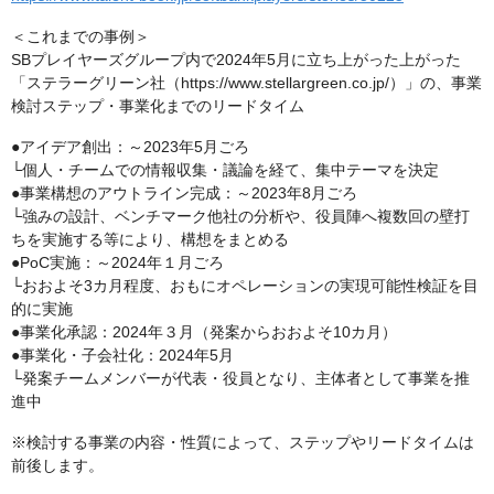
＜これまでの事例＞
SBプレイヤーズグループ内で2024年5月に立ち上がった上がった
「ステラーグリーン社（https://www.stellargreen.co.jp/）」の、事業
検討ステップ・事業化までのリードタイム
●アイデア創出：～2023年5月ごろ
└個人・チームでの情報収集・議論を経て、集中テーマを決定
●事業構想のアウトライン完成：～2023年8月ごろ
└強みの設計、ベンチマーク他社の分析や、役員陣へ複数回の壁打
ちを実施する等により、構想をまとめる
●PoC実施：～2024年１月ごろ
└おおよそ3カ月程度、おもにオペレーションの実現可能性検証を目
的に実施
●事業化承認：2024年３月（発案からおおよそ10カ月）
●事業化・子会社化：2024年5月
└発案チームメンバーが代表・役員となり、主体者として事業を推
進中
※検討する事業の内容・性質によって、ステップやリードタイムは
前後します。