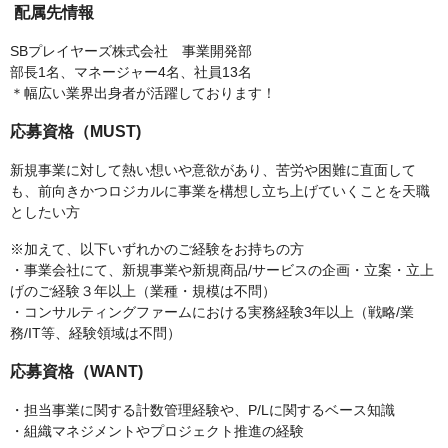
配属先情報
SBプレイヤーズ株式会社 事業開発部
部長1名、マネージャー4名、社員13名
＊幅広い業界出身者が活躍しております！
応募資格（MUST)
新規事業に対して熱い想いや意欲があり、苦労や困難に直面して
も、前向きかつロジカルに事業を構想し立ち上げていくことを天職
としたい方
※加えて、以下いずれかのご経験をお持ちの方
・事業会社にて、新規事業や新規商品/サービスの企画・立案・立上
げのご経験３年以上（業種・規模は不問）
・コンサルティングファームにおける実務経験3年以上（戦略/業
務/IT等、経験領域は不問）
応募資格（WANT)
・担当事業に関する計数管理経験や、P/Lに関するベース知識
・組織マネジメントやプロジェクト推進の経験