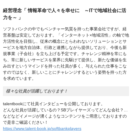
経営理念「 情報革命で人々を幸せに ～ITで地域社会に活
力を～ 」
ソフトバンクの中でもベンチャー気質を持った事業会社ですが、経
営基盤は安定しております。「インターネット×地域活性」の軸で地
⽅活性化を⽬指し、従来の概念にとらわれないソリューションとサ
ービスを地⽅⾃治体、⾏政と連携しながら提供しており、今後も新
規事業（⼦会社）を⽴ち上げる予定です。チャレンジ精神を常にも
ち、常に新しいサービスを業界に先駆けて提供し、新たな価値を⽣
み出すというマインドを持った社員が多く、与えられた仕事をこな
すのではなく、新しいことにチャレンジするという姿勢を持った⽅
を求めています。
様々な社員が活躍しております！
talentbookにて社員インタビューを公開しております。
どんな社員が活躍しているの？SBプレイヤーズってどんな会社？…
などなどイメージが湧くようなコンテンツをご用意しておりますの
で是非ご確認ください！
https://www.talent-book.jp/softbankplayers