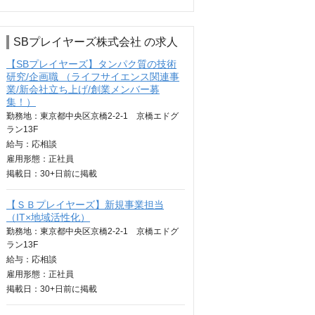
SBプレイヤーズ株式会社 の求人
【SBプレイヤーズ】タンパク質の技術
研究/企画職 （ライフサイエンス関連事
業/新会社立ち上げ/創業メンバー募
集！）
勤務地：東京都中央区京橋2-2-1 京橋エドグ
ラン13F
給与：
応相談
雇用形態：正社員
掲載日：
30+日
前に掲載
【ＳＢプレイヤーズ】新規事業担当
（IT×地域活性化）
勤務地：東京都中央区京橋2-2-1 京橋エドグ
ラン13F
給与：
応相談
雇用形態：正社員
掲載日：
30+日
前に掲載