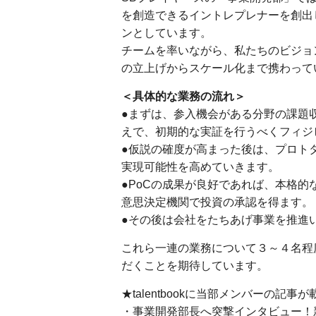
を創造できるイントレプレナーを創出
ンとしています。
チームを率いながら、私たちのビジョ
の立上げからスケール化まで携わって
＜具体的な業務の流れ＞
●まずは、参入機会がある分野の課題
えで、初期的な実証を行うべくフィジ
●仮説の確度が高まった後は、プロト
実現可能性を高めていきます。
●PoCの成果が良好であれば、本格
意思決定機関で投資の承認を得ます。
●その後は会社をたちあげ事業を推進
これら一連の業務について３～４名程
だくことを期待しています。
★talentbookに当部メンバーの記
・事業開発部長へ突撃インタビュー！