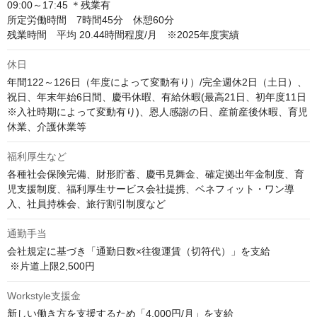
09:00～17:45 ＊残業有

所定労働時間　7時間45分　休憩60分

残業時間　平均 20.44時間程度/月　※2025年度実績
休日
年間122～126日（年度によって変動有り）/完全週休2日（土日）、
祝日、年末年始6日間、慶弔休暇、有給休暇(最高21日、初年度11日
※入社時期によって変動有り)、恩人感謝の日、産前産後休暇、育児
休業、介護休業等
福利厚生など
各種社会保険完備、財形貯蓄、慶弔見舞金、確定拠出年金制度、育
児支援制度、福利厚生サービス会社提携、ベネフィット・ワン導
入、社員持株会、旅行割引制度など
通勤手当
会社規定に基づき「通勤日数×往復運賃（切符代）」を支給

 ※片道上限2,500円
Workstyle支援金
新しい働き方を支援するため「4,000円/月」を支給