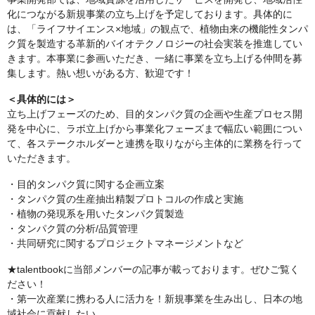
化につながる新規事業の立ち上げを予定しております。具体的に
は、「ライフサイエンス×地域」の観点で、植物由来の機能性タンパ
ク質を製造する革新的バイオテクノロジーの社会実装を推進してい
きます。本事業に参画いただき、一緒に事業を立ち上げる仲間を募
集します。熱い想いがある方、歓迎です！
＜具体的には＞
立ち上げフェーズのため、目的タンパク質の企画や生産プロセス開
発を中心に、ラボ立上げから事業化フェーズまで幅広い範囲につい
て、各ステークホルダーと連携を取りながら主体的に業務を行って
いただきます。
・目的タンパク質に関する企画立案
・タンパク質の生産抽出精製プロトコルの作成と実施
・植物の発現系を用いたタンパク質製造
・タンパク質の分析/品質管理
・共同研究に関するプロジェクトマネージメントなど
★talentbookに当部メンバーの記事が載っております。ぜひご覧く
ださい！
・第一次産業に携わる人に活力を！新規事業を生み出し、日本の地
域社会に貢献したい