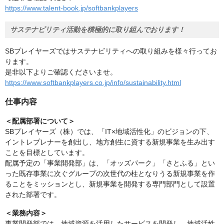
https://www.talent-book.jp/softbankplayers
サステナビリティ活動を積極的に取り組んでおります！
SBプレイヤーズではサステナビリティへの取り組みを様々行ってお
ります。
是非以下よりご確認くださいませ。
https://www.softbankplayers.co.jp/info/sustainability.html
仕事内容
＜配属部署について＞
SBプレイヤーズ（株）では、「IT×地域活性化」のビジョンの下、
イントレプレナーを創出し、地方創生に資する新規事業を生み出す
ことを目標としています。
配属予定の「事業開発部」は、「オッズパーク」「さとふる」とい
った既存事業に次ぐグループの次世代の柱となりうる新規事業を作
ることをミッションとし、新規事業を開発する専門部門として設置
された部署です。
＜業務内容＞
事業開発部では、地域資源を活用したサービスを開発し、地域活性