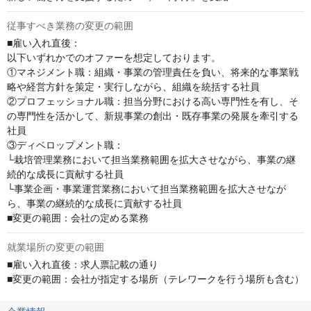
従事すべき業務の変更の範囲
■雇い入れ直後：

以下いずれかでのオファーを想定しております。

①マネジメント職：組織・事業の管理責任を負い、将来的な事業戦
略や経営方針を策定・実行しながら、組織を統括する社員

②プロフェッショナル職：担当分野における高い専門性を有し、そ
の専門性を活かして、新規事業の創出・既存事業の発展を牽引する
社員

③ディベロップメント職：

└栽培管理業務において担当業務範囲を拡大させながら、事業の継
続的な成長に貢献する社員

└事業企画・事業運営業務において担当業務範囲を拡大させなが
ら、事業の継続的な成長に貢献する社員

■変更の範囲：会社の定める業務
就業場所の変更の範囲
■雇い入れ直後：求人票記載の通り

■変更の範囲：会社が指定する場所（テレワークを行う場所も含む）