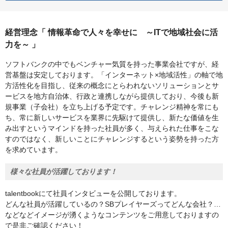
経営理念「 情報革命で人々を幸せに ～ITで地域社会に活
力を～ 」
ソフトバンクの中でもベンチャー気質を持った事業会社ですが、経
営基盤は安定しております。「インターネット×地域活性」の軸で地
⽅活性化を⽬指し、従来の概念にとらわれないソリューションとサ
ービスを地⽅⾃治体、⾏政と連携しながら提供しており、今後も新
規事業（⼦会社）を立ち上げる予定です。チャレンジ精神を常にも
ち、常に新しいサービスを業界に先駆けて提供し、新たな価値を⽣
み出すというマインドを持った社員が多く、与えられた仕事をこな
すのではなく、新しいことにチャレンジするという姿勢を持った⽅
を求めています。
様々な社員が活躍しております！
talentbookにて社員インタビューを公開しております。
どんな社員が活躍しているの？SBプレイヤーズってどんな会社？…
などなどイメージが湧くようなコンテンツをご用意しておりますの
で是非ご確認ください！