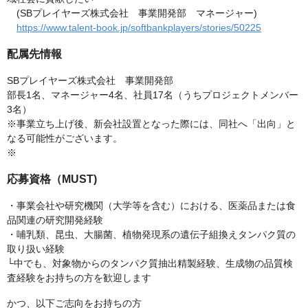
(SBプレイヤーズ株式会社 事業開発部 マネージャー)
https://www.talent-book.jp/softbankplayers/stories/50225
配属先情報
SBプレイヤーズ株式会社 事業開発部
部長1名、マネージャー4名、社員17名（うちプロジェクトメンバー
3名）
※事業立ち上げ後、新会社設置となった際には、同社へ「出向」と
なる可能性がございます。
※
応募資格（MUST)
・事業会社や研究機関（大学等を含む）における、医薬品または食
品関連の研究開発経験
・哺乳類、昆虫、大腸菌、植物発現系の遺伝子組換えタンパク質の
取り扱い経験
└中でも、対象物からのタンパク質抽出精製経験、生成物の品質検
査経験をお持ちの方を歓迎します
かつ、以下ご志向をお持ちの方