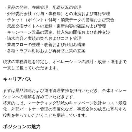
・景品の発注、在庫管理、配送状況の管理
・外部委託会社（付与・事務局）との連携および進行管理
・チケット（ポイント）付与・消費データの管理および突合
・景品交換サイトへの登録・更新内容の確認および管理
・キャンペーン景品の選定、仕入先の開拓および条件交渉
・請求内容と実績の突合およびコスト管理
・業務フローの整理・改善および仕組み構築
・各種トラブル対応および再発防止策の立案
現状の業務課題を特定し、オペレーションの設計・改善・運用まで
一貫して担っていただきます。
キャリアパス
まずは景品調達および運用管理業務を担当いただき、全体オペレー
ションへの理解を深めていただきます。
将来的には、マーケティング領域のキャンペーン設計やコスト最適
化、外部パートナー管理の高度化など、事業全体の成長に寄与する
役割を担っていただくことを期待しています。
ポジションの魅力