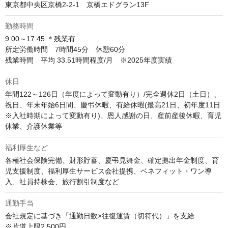
東京都中央区京橋2-2-1　京橋エドグラン13F
勤務時間
9:00～17:45 ＊残業有

所定労働時間　7時間45分　休憩60分

残業時間　平均 33.51時間程度/月　※2025年度実績
休日
年間122～126日（年度によって変動有り）/完全週休2日（土日）、
祝日、年末年始6日間、慶弔休暇、有給休暇(最高21日、初年度11日
※入社時期によって変動有り)、恩人感謝の日、産前産後休暇、育児
休業、介護休業等
福利厚生など
各種社会保険完備、財形貯蓄、慶弔見舞金、確定拠出年金制度、育
児支援制度、福利厚生サービス会社提携、ベネフィット・ワン導
入、社員持株会、旅行割引制度など
通勤手当
会社規定に基づき「通勤日数×往復運賃（切符代）」を支給

※片道上限2,500円