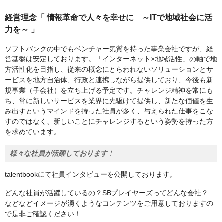
経営理念「 情報革命で人々を幸せに ～ITで地域社会に活
力を～ 」
ソフトバンクの中でもベンチャー気質を持った事業会社ですが、経
営基盤は安定しております。「インターネット×地域活性」の軸で地
⽅活性化を⽬指し、従来の概念にとらわれないソリューションとサ
ービスを地⽅⾃治体、⾏政と連携しながら提供しており、今後も新
規事業（⼦会社）を⽴ち上げる予定です。チャレンジ精神を常にも
ち、常に新しいサービスを業界に先駆けて提供し、新たな価値を⽣
み出すというマインドを持った社員が多く、与えられた仕事をこな
すのではなく、新しいことにチャレンジするという姿勢を持った⽅
を求めています。
様々な社員が活躍しております！
talentbookにて社員インタビューを公開しております。
どんな社員が活躍しているの？SBプレイヤーズってどんな会社？…
などなどイメージが湧くようなコンテンツをご用意しておりますの
で是非ご確認ください！