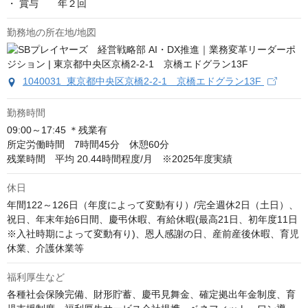
・ 賞与       年２回
勤務地の所在地/地図
1040031 東京都中央区京橋2-2-1 京橋エドグラン13F
勤務時間
09:00～17:45 ＊残業有

所定労働時間　7時間45分　休憩60分

残業時間　平均 20.44時間程度/月　※2025年度実績
休日
年間122～126日（年度によって変動有り）/完全週休2日（土日）、
祝日、年末年始6日間、慶弔休暇、有給休暇(最高21日、初年度11日
※入社時期によって変動有り)、恩人感謝の日、産前産後休暇、育児
休業、介護休業等
福利厚生など
各種社会保険完備、財形貯蓄、慶弔見舞金、確定拠出年金制度、育