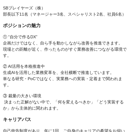
SBプレイヤーズ（株）
部長以下11名（マネージャー3名、スペシャリスト2名、社員6名）
ポジションの魅力
① “自分で作るDX”
企画だけではなく、自ら手を動かしながら改善を推進できます。
現場との距離が近く、作ったものがすぐ業務改善につながる環境で
す。
② AI活用を本格推進中
生成AIを活用した業務変革を、全社横断で推進しています。
単なる研究・PoCではなく、実業務への実装・定着まで関われま
す。
③ 裁量の大きい環境
決まった正解がない中で、「何を変えるべきか」「どう実装する
か」から主体的に関われます。
キャリアパス
自己申告制度があり、年に1回、ご自身のキャリアの希望をお伺い