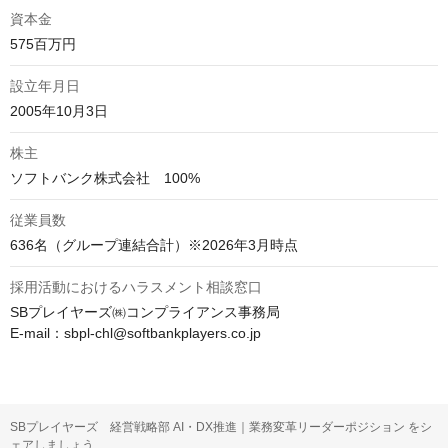
資本金
575百万円
設立年月日
2005年10月3日
株主
ソフトバンク株式会社　100%
従業員数
636名（グループ連結合計）※2026年3月時点
採用活動におけるハラスメント相談窓口
SBプレイヤーズ㈱コンプライアンス事務局

E-mail：sbpl-chl@softbankplayers.co.jp
SBプレイヤーズ 経営戦略部 AI・DX推進｜業務変革リーダーポジション をシ
ェアしましょう