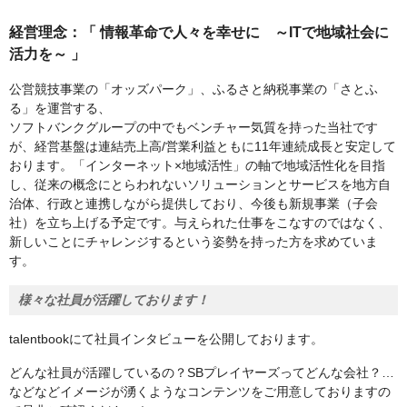
経営理念：「 情報革命で人々を幸せに ～ITで地域社会に
活力を～ 」
公営競技事業の「オッズパーク」、ふるさと納税事業の「さとふ
る」を運営する、
ソフトバンクグループの中でもベンチャー気質を持った当社です
が、経営基盤は連結売上高/営業利益ともに11年連続成長と安定して
おります。「インターネット×地域活性」の軸で地域活性化を⽬指
し、従来の概念にとらわれないソリューションとサービスを地⽅⾃
治体、⾏政と連携しながら提供しており、今後も新規事業（⼦会
社）を⽴ち上げる予定です。与えられた仕事をこなすのではなく、
新しいことにチャレンジするという姿勢を持った⽅を求めていま
す。
様々な社員が活躍しております！
talentbookにて社員インタビューを公開しております。
どんな社員が活躍しているの？SBプレイヤーズってどんな会社？…
などなどイメージが湧くようなコンテンツをご用意しておりますの