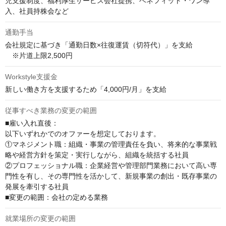
児支援制度、福利厚生サービス会社提携、ベネフィット・ワン導
入、社員持株会など
通勤手当
会社規定に基づき「通勤日数×往復運賃（切符代）」を支給

　※片道上限2,500円
Workstyle支援金
新しい働き方を支援するため「4,000円/月」を支給
従事すべき業務の変更の範囲
■雇い入れ直後：	

以下いずれかでのオファーを想定しております。	

①マネジメント職：組織・事業の管理責任を負い、将来的な事業戦
略や経営方針を策定・実行しながら、組織を統括する社員	

②プロフェッショナル職：企業経営や管理部門業務において高い専
門性を有し、その専門性を活かして、新規事業の創出・既存事業の
発展を牽引する社員

■変更の範囲：会社の定める業務
就業場所の変更の範囲