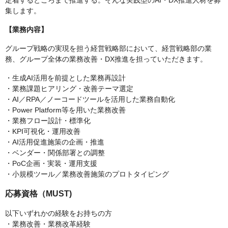
定着するところまで推進する。そんな実践型のAI・DX推進人材を募
集します。
【業務内容】
グループ戦略の実現を担う経営戦略部において、経営戦略部の業
務、グループ全体の業務改善・DX推進を担っていただきます。
・生成AI活用を前提とした業務再設計
・業務課題ヒアリング・改善テーマ選定
・AI／RPA／ノーコードツールを活用した業務自動化
・Power Platform等を用いた業務改善
・業務フロー設計・標準化
・KPI可視化・運用改善
・AI活用促進施策の企画・推進
・ベンダー・関係部署との調整
・PoC企画・実装・運用支援
・小規模ツール／業務改善施策のプロトタイピング
応募資格（MUST)
以下いずれかの経験をお持ちの方
・業務改善・業務改革経験