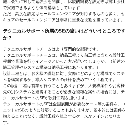
施工会社に対して勉強会を開催し、比較的簡易な設定等は施工会社
で実施できるような体制構築もしています。
ただ、高度な設定はセールスエンジニアが対応するものも多く、セ
キュアのセールスエンジニアは非常に重要な役割を担っています。
テクニカルサポート所属のSEの違いはどういうところです
か？
テクニカルサポートチームはより専門的な部隊です。
テクニカルサポートチームは、納品工程より前工程に当たる設計工
程側で業務を行うイメージといった方が近いでしょうか。（前述の
施工管理やシステム構築は納品工程にあたります。）
設計工程とは、お客様の課題に対し実際にどのような構成でシステ
ムを構築するか、導入システムの仕様を決めていく工程です。
この設計工程は営業が行うこともありますが、大規模案件やお客様
先の別システムと連携することが必要な複雑な案件の場合には、テ
クニカルサポートのSEが設計工程を担います。
テクニカルサポートのSEは全国展開が必要なケース等の案件を、ユ
ニットのSEのように対応することもありますが、基本的には案件を
抱えることはなく、設計工程を担当するケースがメインとなりま
す。