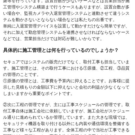
築等を行っています。設置台数が少ないケースなどは営業担当が施
工管理やシステム構築まで行うケースもありますが、設置台数が多
い場合や、監視カメラや入退室管理システムと連動させて違うシス
テムを動かさないとならない場合などは私たちの出番です。
単純に入退室管理デバイスを設置して動かすだけなら簡単ですが、
それに加えて勤怠管理システムを連携させなければならないケース
などでは、営業担当だけでは対応が難しいからです。
具体的に施工管理とは何を行っているのでしょうか？
セキュアではシステムの販売だけでなく、取付工事も担当していま
す。施工管理とは、その取付工事における①原価、②工程、③品質
の管理のことです。
①原価の管理とは、工事費を予算内に抑えることです。お客様に提
示した見積もりの金額以下に抑えないと会社の利益が少なくなって
しまいますから重要なポイントです。
②次に工程の管理ですが、主には工事スケジュールの管理です。取
付工事自体は施工会社に依頼していますが、施工会社がスケジュー
ル通りに進められているか管理しています。また大きな現場では、
セキュリティ機器を取り付ける以外にも内装や通信環境を整備する
工事など様々な工程があります。全体工程の中で当社が工事できる