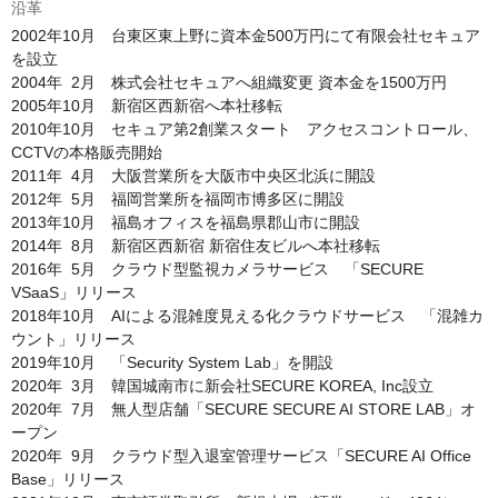
沿革
2002年10月　台東区東上野に資本金500万円にて有限会社セキュア
を設立

2004年  2月　株式会社セキュアへ組織変更 資本金を1500万円

2005年10月　新宿区西新宿へ本社移転

2010年10月　セキュア第2創業スタート　アクセスコントロール、
CCTVの本格販売開始

2011年  4月　大阪営業所を大阪市中央区北浜に開設

2012年  5月　福岡営業所を福岡市博多区に開設

2013年10月　福島オフィスを福島県郡山市に開設

2014年  8月　新宿区西新宿 新宿住友ビルへ本社移転

2016年  5月　クラウド型監視カメラサービス　「SECURE 
VSaaS」リリース

2018年10月　AIによる混雑度見える化クラウドサービス　「混雑カ
ウント」リリース

2019年10月　「Security System Lab」を開設

2020年  3月　韓国城南市に新会社SECURE KOREA, Inc設立

2020年  7月　無人型店舗「SECURE SECURE AI STORE LAB」オ
ープン

2020年  9月　クラウド型入退室管理サービス「SECURE AI Office 
Base」リリース
