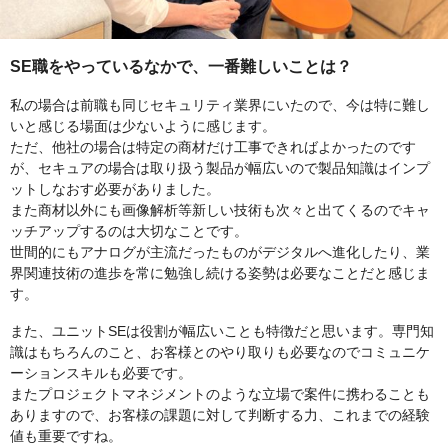
SE職をやっているなかで、一番難しいことは？
私の場合は前職も同じセキュリティ業界にいたので、今は特に難し
いと感じる場面は少ないように感じます。
ただ、他社の場合は特定の商材だけ工事できればよかったのです
が、セキュアの場合は取り扱う製品が幅広いので製品知識はインプ
ットしなおす必要がありました。
また商材以外にも画像解析等新しい技術も次々と出てくるのでキャ
ッチアップするのは大切なことです。
世間的にもアナログが主流だったものがデジタルへ進化したり、業
界関連技術の進歩を常に勉強し続ける姿勢は必要なことだと感じま
す。
また、ユニットSEは役割が幅広いことも特徴だと思います。専門知
識はもちろんのこと、お客様とのやり取りも必要なのでコミュニケ
ーションスキルも必要です。
またプロジェクトマネジメントのような立場で案件に携わることも
ありますので、お客様の課題に対して判断する力、これまでの経験
値も重要ですね。