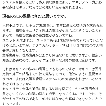
システムを扱えるという職人的な側面に加え、マネジメント力が必
要な点はセキュアならではの難しい点かも知れません。
現在のSEの課題は何だと思いますか。
人材不足です。セキュアSE業務は、非常に高度な技術力を求められ
ますが、物理セキュリティ関連の市場がそれほど大きくないことも
あって、高度な技術者の絶対数が少ないですね。
ユニットSEであれば、２〜３年あれば未経験からでもなっていただ
けると思いますが、テクニカルサポートSEはより専門的なので人物
要件が厳しくなります。
文系出身か、理系出身かはあまり関係ないとは思いますが、幅広い
知識が必要なので、広くかつ深く様々な分野の勉強は必須です。
それはセキュアの強みの裏返しでもあるのですが、セキュアは要件
定義〜施工〜納品まで１社で完結するので、他社のように監視カメ
ラのみ、または入退室管理システムのみの知識があればいいという
わけではありません。
セキュリティ全体や通信に関する知識を幅広く、かつ各専門会社に
負けないくらいの知識の深さも必要になってくるのです。それこそ
がセキュアの強みであり、他社にはなかなか真似できないところで
もあります。