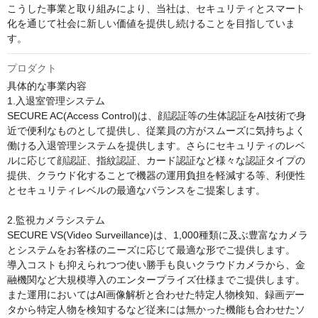
こうした事業と取り組みにより、当社は、セキュリティとスマート
化を通じて社会に新しい価値を提供し続けることを目指していま
プロダクト
具体的な事業内容

1.入退室管理システム

SECURE AC(Access Control)は、顔認証等の生体認証をAI技術で⾝
近で便利なものとして提供し、従業員の方がスムーズに気持ちよく
働ける入退管理システムを提供します。さらにセキュリティのレベ
ルに応じて顔認証、指紋認証、カード認証など様々な認証タイプの
提供、クラウド化することで機器の運⽤負担を軽減する等、利便性
とセキュリティレベルの最適なバランスをご提案します。

2.監視カメラシステム

SECURE VS(Video Surveillance)は、1,000種類に及ぶ豊富なカメラ
とシステムをお客様のニーズに応じて最適な形でご提供します。

導⼊コストも抑えられつつ使い勝⼿も良いクラウドカメラから、金
融機関など⼤規模導⼊のエンタープライズ仕様までご提供します。
また運用においてはAI画像解析と合わせた特定人物検知、録画デー
タから特定⼈物を検知するなど従来には無かった機能も合わせたソ