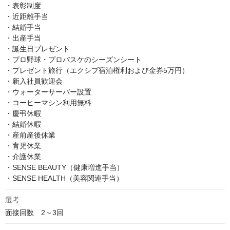
・表彰制度

・近距離手当

・結婚手当

・出産手当

・誕生日プレゼント

・プロ野球・プロバスケのシーズンシート

・プレゼント旅行（エクシブ宿泊権利および金券5万円）

・新入社員歓迎会

・ウォーターサーバー設置

・コーヒーマシン利用無料

・慶弔休暇

・結婚休暇

・産前産後休業

・育児休業

・介護休業

・SENSE BEAUTY（健康増進手当）

・SENSE HEALTH（美容関連手当）
選考
面接回数　2～3回