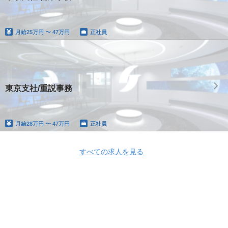
月給
25万円 〜 47万円
正社員
東京支社/重説事務
月給
28万円 〜 47万円
正社員
すべての求人を見る