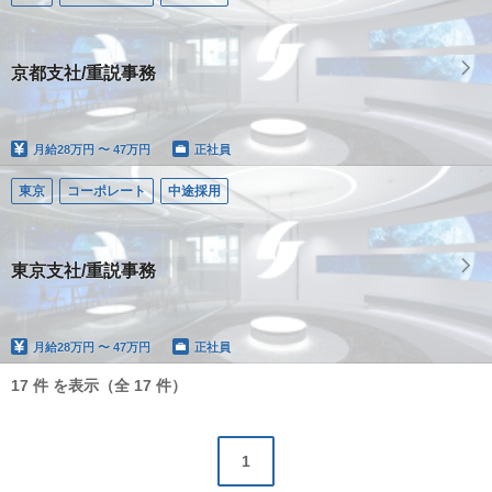
京都支社/重説事務
月給
28万円 〜 47万円
正社員
東京
コーポレート
中途採用
東京支社/重説事務
月給
28万円 〜 47万円
正社員
17 件 を表示（全 17 件）
1