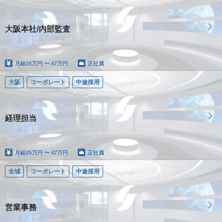
大阪本社/内部監査
月給
25万円 〜 47万円
正社員
大阪
コーポレート
中途採用
経理担当
月給
25万円 〜 47万円
正社員
全域
コーポレート
中途採用
営業事務