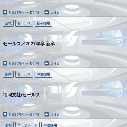
月給
25万円 〜 47万円
正社員
全域
セールス
新卒採用
セールス／2027年卒 新卒
月給
30万円 〜 40万円
正社員
福岡
セールス
中途採用
福岡支社/セールス
月給
30万円 〜 63万円
正社員
京都
コーポレート
中途採用