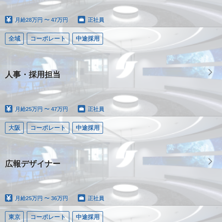
月給
28万円 〜 47万円
正社員
全域
コーポレート
中途採用
人事・採用担当
月給
25万円 〜 47万円
正社員
大阪
コーポレート
中途採用
広報デザイナー
月給
25万円 〜 36万円
正社員
東京
コーポレート
中途採用