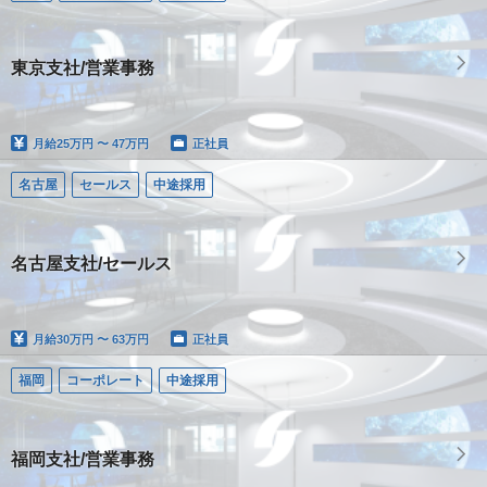
東京支社/営業事務
月給
25万円 〜 47万円
正社員
名古屋
セールス
中途採用
名古屋支社/セールス
月給
30万円 〜 63万円
正社員
福岡
コーポレート
中途採用
福岡支社/営業事務