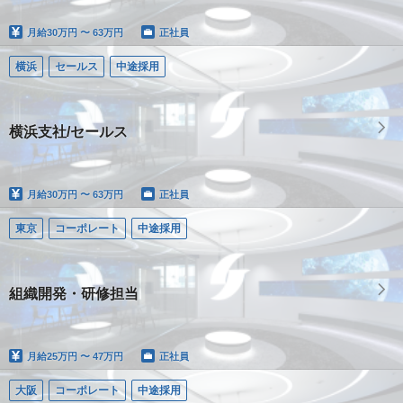
月給
30万円 〜 63万円
正社員
横浜
セールス
中途採用
横浜支社/セールス
月給
30万円 〜 63万円
正社員
東京
コーポレート
中途採用
組織開発・研修担当
月給
25万円 〜 47万円
正社員
大阪
コーポレート
中途採用