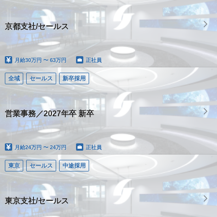
京都支社/セールス
月給
30万円 〜 63万円
正社員
全域
セールス
新卒採用
営業事務／2027年卒 新卒
月給
24万円 〜 24万円
正社員
東京
セールス
中途採用
東京支社/セールス