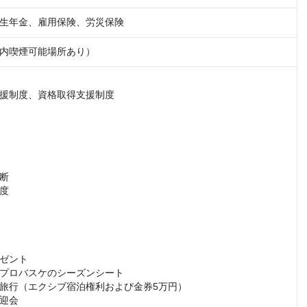
生年金、雇用保険、労災保険
内喫煙可能場所あり）
援制度、資格取得支援制度

断

度

ゼント

プロバスケのシーズンシート

旅行（エクシブ宿泊権利および金券5万円）

迎会
