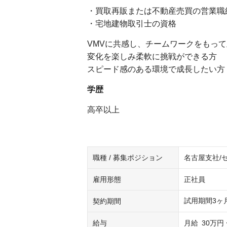
・買取再販または不動産売買の営業職
・宅地建物取引士の資格
VMVに共感し、チームワークをもっ
変化を楽しみ柔軟に挑戦ができる方
スピード感のある環境で成長したい方
学歴
高卒以上
職種 / 募集ポジション
名古屋支社/
雇用形態
正社員
試用期間3ヶ
契約期間
給与
月給
30万円 