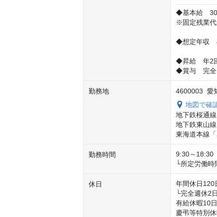
◆基本給　300
※固定残業代含　
◆想定年収　4,0
◆昇給　年2回
◆賞与　完全
勤務地
4600003
地図で確
地下鉄桜通線
地下鉄東山線
東海道本線「
9:30～18:30

勤務時間
└所定労働時
年間休日120
休日
└完全週休2
有給休暇10
慶弔等特別休