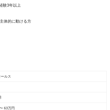
経験3年以上
て主体的に動ける方
セールス
月
〜 63万円