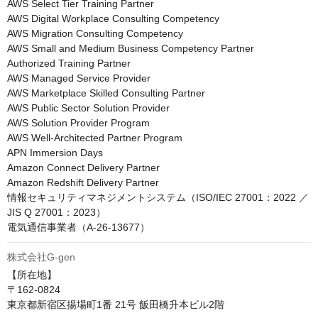
AWS Select Tier Training Partner

AWS Digital Workplace Consulting Competency

AWS Migration Consulting Competency

AWS Small and Medium Business Competency Partner

Authorized Training Partner

AWS Managed Service Provider

AWS Marketplace Skilled Consulting Partner

AWS Public Sector Solution Provider

AWS Solution Provider Program

AWS Well-Architected Partner Program

APN Immersion Days

Amazon Connect Delivery Partner

Amazon Redshift Delivery Partner

情報セキュリティマネジメントシステム（ISO/IEC 27001：2022 ／ 
JIS Q 27001：2023）

電気通信事業者（A-26-13677）
株式会社G-gen
【所在地】

〒162-0824

東京都新宿区揚場町1番 21号 飯田橋升本ビル2階
