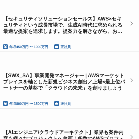
【セキュリティソリューションセールス】AWS×セキ
ュリティという成長市場で、生成AI時代に求められる
最適な提案を追求します。提案力を磨きながら、お客
様の「はたらきやすさ」を支援していきましょう！
年収
450万円 〜 1000万円
正社員
【SWX_SA】事業開発マネージャー | AWSマーケット
プレイスを軸とした新規ビジネス創出／上場×最上位パ
ートナーの基盤で「クラウドの未来」を創りましょう
年収
800万円 〜 1500万円
正社員
【AIエンジニア/クラウドアーキテクト】業界も案件内
容も様々なプロジェクトへ参画！多数のAWSプロフェ