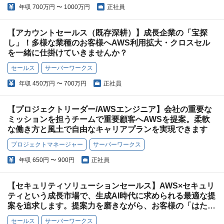
年収
700万円 〜 1000万円
正社員
【アカウントセールス（既存深耕）】成長企業の「宝探
し」！多様な業種のお客様へAWS利用拡大・クロスセル
を一緒に仕掛けていきませんか？
セールス
サーバーワークス
年収
450万円 〜 700万円
正社員
【プロジェクトリーダー/AWSエンジニア】会社の重要な
ミッションを担うチームで重要顧客へAWSを提案。柔軟
な働き方と風土で自由なキャリアプランを実現できます
プロジェクトマネージャー
サーバーワークス
年収
650円 〜 900円
正社員
【セキュリティソリューションセールス】AWS×セキュリ
ティという成長市場で、生成AI時代に求められる最適な提
案を追求します。提案力を磨きながら、お客様の「はたら
きやすさ」を支援していきましょう！
セールス
サーバーワークス