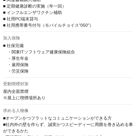
■ 定期健康診断の実施（年一回）

■ インフルエンザワクチン補助

■ 社用PC端末貸与

■ 社用携帯番号付与（モバイルチョイス"050"）
加入保険
■ 社保完備

　・関東ITソフトウェア健康保険組合

　・厚生年金

　・雇用保険

　・労災保険
受動喫煙対策
屋内全面禁煙

※屋上に喫煙場所あり
求める人物像
■オープンかつフラットなコミュニケーションができる方

■社内外の壁を作らず、誠実かつスピーディーに周囲を巻き込める事
ができるかた
