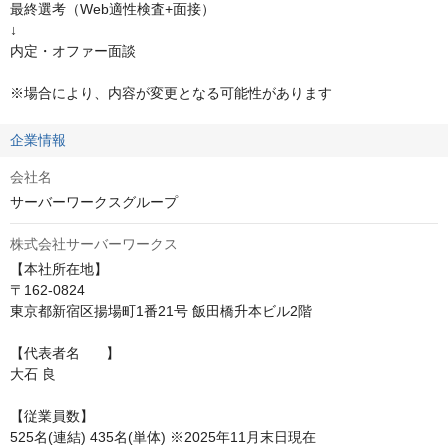
最終選考（Web適性検査+面接）

↓

内定・オファー面談

※場合により、内容が変更となる可能性があります
企業情報
会社名
サーバーワークスグループ
株式会社サーバーワークス
【本社所在地】

〒162-0824

東京都新宿区揚場町1番21号 飯田橋升本ビル2階

【代表者名	】

大石 良

【従業員数】	

525名(連結) 435名(単体) ※2025年11月末日現在
