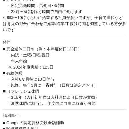
　・所定労働時間：労働日×8時間

　・22時〜5時を除く時間で自由に働けます

※9時〜10時くらいに始業する社員が多いですが、子育て世代など
は育児の都合に合わせて始業/終業/中抜け時間を調整している方が多
いです
休日
■ 完全週休二日制（例：本年度休日123日）

　・内訳：土曜/日曜/祝日

　・年末年始

 　※ 2024年度実績：123日

■ 有給休暇

　・入社6か月後に10日付与

　・以降、毎年3月に一斉付与（日数は法定どおり）

◼️ リフレッシュ休暇

　・3日/年（入社初年度は入社月により日数が変動）

　・夏季休暇に相当し、年度内に自由に取得が可能
福利厚生
■ Googleの認定資格受験全額補助

■ 関連書籍購入補助
