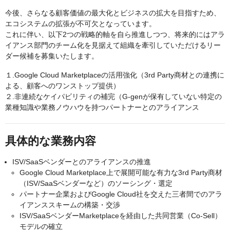
今後、さらなる顧客価値の最大化とビジネスの拡大を目指すため、
エコシステムの拡張が不可欠となっています。
これに伴い、以下2つの戦略的軸を自ら推進しつつ、将来的にはアラ
イアンス部門のチーム化を見据えて組織を牽引していただけるリー
ダー候補を募集いたします。
１.Google Cloud Marketplaceの活用強化（3rd Party商材との連携に
よる、顧客へのワンストップ提供）
２.非連続なケイパビリティの補完（G-genが保有していない特定の
業種知識や業務ノウハウを持つパートナーとのアライアンス
具体的な業務内容
ISV/SaaSベンダーとのアライアンスの推進
Google Cloud Marketplace上で展開可能な有力な3rd Party商材
（ISV/SaaSベンダーなど）のソーシング・選定
パートナー企業およびGoogle Cloud社を交えた三者間でのアラ
イアンススキームの構築・交渉
ISV/SaaSベンダーMarketplaceを経由した共同営業（Co-Sell）
モデルの確立