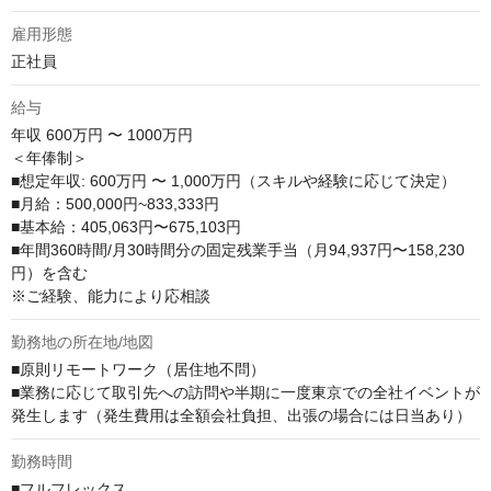
雇用形態
正社員
給与
年収
600万円 〜 1000万円
＜年俸制＞

■想定年収: 600万円 〜 1,000万円（スキルや経験に応じて決定）

■月給：500,000円~833,333円

■基本給：405,063円〜675,103円

■年間360時間/月30時間分の固定残業手当（月94,937円〜158,230
円）を含む

※ご経験、能力により応相談
勤務地の所在地/地図
■原則リモートワーク（居住地不問）

■業務に応じて取引先への訪問や半期に一度東京での全社イベントが
発生します（発生費用は全額会社負担、出張の場合には日当あり）
勤務時間
■フルフレックス
