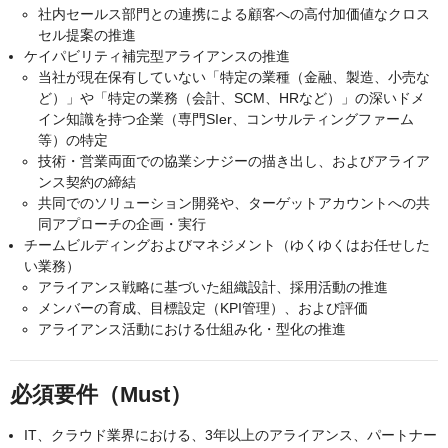
社内セールス部門との連携による顧客への高付加価値なクロス
セル提案の推進
ケイパビリティ補完型アライアンスの推進
当社が現在保有していない「特定の業種（金融、製造、小売な
ど）」や「特定の業務（会計、SCM、HRなど）」の深いドメ
イン知識を持つ企業（専門SIer、コンサルティングファーム
等）の特定
技術・営業両面での協業シナジーの描き出し、およびアライア
ンス契約の締結
共同でのソリューション開発や、ターゲットアカウントへの共
同アプローチの企画・実行
チームビルディングおよびマネジメント（ゆくゆくはお任せした
い業務）
アライアンス戦略に基づいた組織設計、採用活動の推進
メンバーの育成、目標設定（KPI管理）、および評価
アライアンス活動における仕組み化・型化の推進
必須要件（Must）
IT、クラウド業界における、3年以上のアライアンス、パートナー