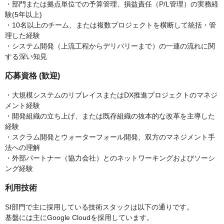
・部門または拠点単位での予算管理、損益責任（P/L管理）の実務経
験(5年以上)
・10名以上のチーム、または複数プロジェクトを横断して統括・管
理した経験
・システム開発（上流工程からデリバリーまで）の一連の流れに関
する深い知見
応募資格 (歓迎)
・大規模システムのリプレイスまたはDX推進プロジェクトのマネジ
メント経験
・開発組織の立ち上げ、または既存組織の抜本的な改革を主導した
経験
・スクラム開発とウォーターフォール開発、双方のマネジメント手
法への理解
・外部パートナー（協力会社）とのネットワーキングおよびソーシ
ング経験
利用技術
SI部門で主に採用している技術スタックは以下の通りです。
基盤には主にGoogle Cloudを採用しています。