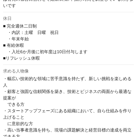
いです
休日
■ 完全週休二日制

　・内訳：土曜　日曜　祝日

　・年末年始

■ 有給休暇

　・入社6か月後に初年度は10日付与します

■リフレッシュ休暇
求める人物像
・幅広い技術的な領域に苦手意識を持たず、新しい挑戦を楽しめる
人

・顧客と強固な信頼関係を築き、技術とビジネスの両面から最適な
提案が

　できる方

・スタートアップフェーズにある組織において、自ら仕組みを作り
上げること

　に意欲的な方

・高い当事者意識を持ち、現場の課題解決と経営目標の達成を両立
できる方
