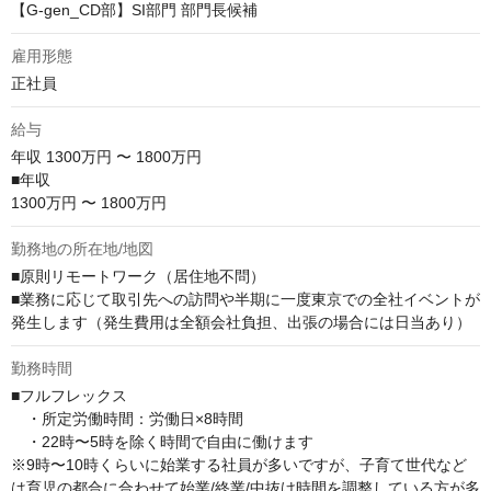
【G-gen_CD部】SI部門 部門長候補
雇用形態
正社員
給与
年収
1300万円 〜 1800万円
■年収

1300万円 〜 1800万円
勤務地の所在地/地図
■原則リモートワーク（居住地不問）

■業務に応じて取引先への訪問や半期に一度東京での全社イベントが
発生します（発生費用は全額会社負担、出張の場合には日当あり）
勤務時間
■フルフレックス

　・所定労働時間：労働日×8時間

　・22時〜5時を除く時間で自由に働けます

※9時〜10時くらいに始業する社員が多いですが、子育て世代など
は育児の都合に合わせて始業/終業/中抜け時間を調整している方が多