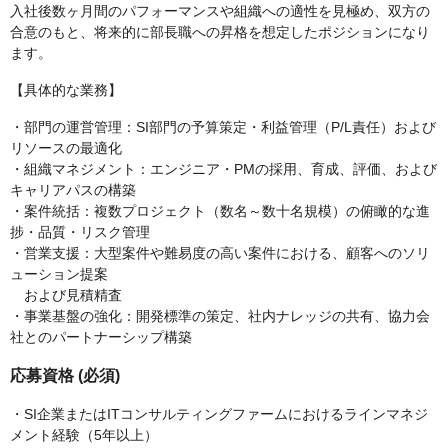
入社後数ヶ月間のパフォーマンスや組織への適性を見極め、双方の
合意のもと、将来的に部長職への昇格を想定したポジションになり
ます。
【具体的な業務】
・部門の運営管理：SI部門の予算策定・利益管理（P/L責任）および
リソースの最適化
・組織マネジメント：エンジニア・PMの採用、育成、評価、および
キャリアパスの構築
・案件統括：複数プロジェクト（数名～数十名規模）の俯瞰的な進
捗・品質・リスク管理
・営業支援：大型案件や難易度の高い案件における、顧客へのソリ
ューション提案
および見積精査
・事業基盤の強化：開発標準の策定、社内ナレッジの共有、協力会
社とのパートナーシップ構築
応募資格 (必須)
・SI企業またはITコンサルティングファームにおけるラインマネジ
メント経験（5年以上）