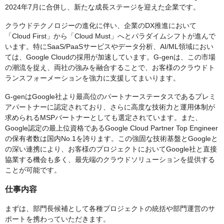
2024年7月に合併し、新たな成長ステージを迎えた企業です。
クラウドテクノロジーの進化に伴い、企業のDX推進において
「Cloud First」から「Cloud Must」へとパラダイムシフトが進んで
います。特にSaaS/PaaSサービスやデータ分析、AI/ML領域におい
ては、Google Cloudの採用が加速しています。G-genは、この市場
の潮流を捉え、両社の強みを融合することで、お客様のクラウドト
ランスフォーメーションを強力に支援してまいります。
G-genはGoogle社より最高位のパートナーステータスであるプレミ
アパートナーに認定されており、さらに高度な技術力と運用体制が
求められるMSPパートナーとしても選定されています。また、
Google認定の最上位資格であるGoogle Cloud Partner Top Engineer
の保有者数は国内No.1を誇ります。この強固な技術基盤とGoogleと
の深い連携により、お客様のプロジェクトにおいてGoogle社と直接
協業する機会も多く、最先端のクラウドソリューションを提供する
ことが可能です。
仕事内容
まずは、部門長候補として各種プロジェクトの統括や部門運営のサ
ポートを携わっていただきます。