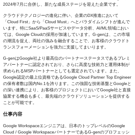
2024年7月に合併し、新たな成長ステージを迎えた企業です。
クラウドテクノロジーの進化に伴い、企業のDX推進において
「Cloud First」から「Cloud Must」へとパラダイムシフトが進んで
います。特にSaaS/PaaSサービスやデータ分析、AI/ML領域におい
ては、Google Cloudの採用が加速しています。G-genは、この市場
の潮流を捉え、両社の強みを融合することで、お客様のクラウドト
ランスフォーメーションを強力に支援してまいります。
G-genはGoogle社より最高位のパートナーステータスであるプレミ
アパートナーに認定されており、さらに高度な技術力と運用体制が
求められるMSPパートナーとしても選定されています。また、
Google認定の最上位資格であるGoogle Cloud Partner Top Engineer
の保有者数は国内No.1を誇ります。この強固な技術基盤とGoogleと
の深い連携により、お客様のプロジェクトにおいてGoogle社と直接
協業する機会も多く、最先端のクラウドソリューションを提供する
ことが可能です。
仕事内容
Google Workspaceエンジニアは、日本のトップレベルのGoogle
Cloud / Google WorkspaceパートナーであるG-genのプロフェッシ