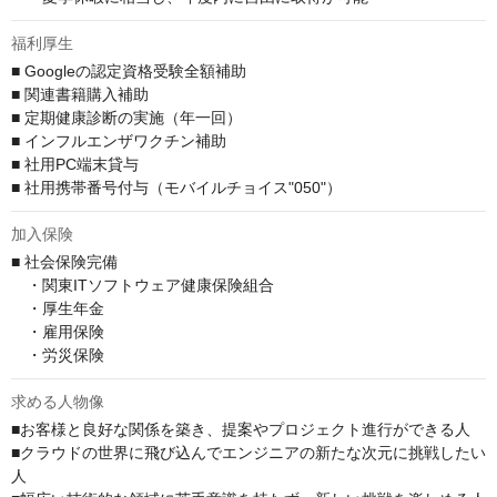
福利厚生
■ Googleの認定資格受験全額補助

■ 関連書籍購入補助

■ 定期健康診断の実施（年一回）

■ インフルエンザワクチン補助

■ 社用PC端末貸与

■ 社用携帯番号付与（モバイルチョイス"050"）
加入保険
■ 社会保険完備

　・関東ITソフトウェア健康保険組合

　・厚生年金

　・雇用保険

　・労災保険
求める人物像
■お客様と良好な関係を築き、提案やプロジェクト進行ができる人

■クラウドの世界に飛び込んでエンジニアの新たな次元に挑戦したい
人
