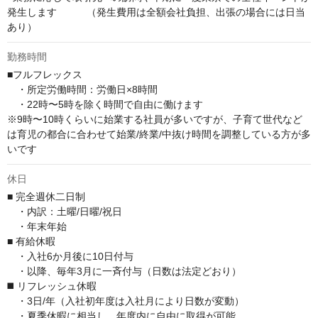
発生します　　　（発生費用は全額会社負担、出張の場合には日当
あり）
勤務時間
■フルフレックス

　・所定労働時間：労働日×8時間

　・22時〜5時を除く時間で自由に働けます

※9時〜10時くらいに始業する社員が多いですが、子育て世代など
は育児の都合に合わせて始業/終業/中抜け時間を調整している方が多
いです
休日
■ 完全週休二日制

　・内訳：土曜/日曜/祝日

　・年末年始

■ 有給休暇

　・入社6か月後に10日付与

　・以降、毎年3月に一斉付与（日数は法定どおり）

◼️ リフレッシュ休暇

　・3日/年（入社初年度は入社月により日数が変動）

　・夏季休暇に相当し、年度内に自由に取得が可能