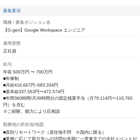
募集要項
職種 / 募集ポジション名
【G-gen】Google Workspace エンジニア
雇用形態
正社員
給与
年収
500万円 〜 700万円
■年俸制

■月給416,667円~583,334円

■基本給337,553円〜472,574円

■年間360時間/月30時間分の固定残業手当（月79,114円〜110,760
円）を含む

※ご経験、能力により応相談
勤務地の所在地/地図
■原則リモートワーク（居住地不問　※国内に限る）

■業務に応じて取引先への訪問や半期に一度東京での全社イベントが