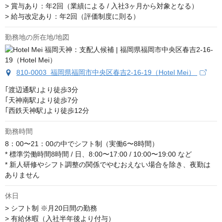
> 賞与あり：年2回（業績による / 入社3ヶ月から対象となる）

> 給与改定あり：年2回（評価制度に則る）
勤務地の所在地/地図
810-0003 福岡県福岡市中央区春吉2-16-19（Hotel Mei）
｢渡辺通駅｣より徒歩3分

｢天神南駅｣より徒歩7分

｢西鉄天神駅｣より徒歩12分
勤務時間
8：00〜21：00の中でシフト制（実働6〜8時間）

* 標準労働時間8時間 / 日、8:00〜17:00 / 10:00〜19:00 など

* 新人研修やシフト調整の関係でやむおえない場合を除き、夜勤は
ありません
休日
> シフト制 ※月20日間の勤務

> 有給休暇（入社半年後より付与）
