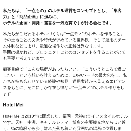
私たちは、「一点もの」のホテル運営をコンセプトとし、「集客
力」と「商品企画」に強みに、
ホテルの企画・開発・運営を一気通貫で手がける会社です。
私たちがこだわるホテルづくりは“一点モノ”のホテルを作ること。
その土地ごとの文脈や時代が求めている世界観、そして運用のチー
ム体制などにより、最適な場作りの正解は異なります。
手間は掛かれど、プロジェクトごとのコンセプトを作ることがとて
も重要と考えています。
顧客目線で「こんな場所があったらいい」「こういうところで過ご
したい」という想いを叶えるために、UXやハードの最大化をし、私
たちが持ち合わせている経験や知見、運用実績から見えるエビデン
スをもとに、そこにしか存在し得ない“一点モノ”のホテル作りをし
ます。
Hotel Mei
Hotel Meiは2019年に開業した、福岡・天神のライフスタイルホテル
です。天神、中洲、キャナルシティ、博多の主要観光地からほど近
く、街の喧騒から少し離れた落ち着いた雰囲気の場所に位置しま