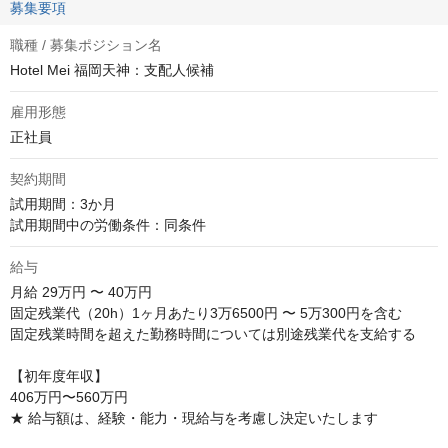
募集要項
職種 / 募集ポジション名
Hotel Mei 福岡天神：支配人候補
雇用形態
正社員
契約期間
試用期間：3か月

試用期間中の労働条件：同条件
給与
月給
29万円 〜 40万円
固定残業代（20h）1ヶ月あたり3万6500円 〜 5万300円を含む

固定残業時間を超えた勤務時間については別途残業代を支給する

【初年度年収】

406万円〜560万円

★ 給与額は、経験・能力・現給与を考慮し決定いたします
