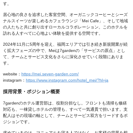
す。
居心地の良さを追求した客室空間、オーガニックコーヒーとシーズ
ナルスイーツが楽しめるカフェラウンジ「Mei Cafe」、そして地域
の人たちと共に創り出すローカルコラボレーション。このホテルを
訪れる人すべてに心地よい体験を提供する空間です。
2024年11月に5周年を迎え、福岡エリアでは引き続き新規開業が続
く拡大フェーズの中で、Meiは7gardenの「サービスの原点」とし
て、チームとサービス文化をさらに深化させていく段階にありま
す。
website：
https://mei.seven-garden.com/
instagram：
https://www.instagram.com/hotel_mei/?hl=ja
採用背景・ポジション概要
7gardenのホテル運営部は、役割分担なし。フロントも清掃も修繕
対応も、一棟貸しホテルの管理も、すべて一気通貫で担います。支
配人はその現場の軸として、チームとサービス双方をリードするポ
ジションです。
求めているのは、マニュアルを守る人ではなく、お客様の背景を想