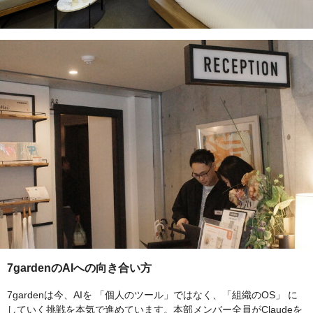
7gardenのAIへの向き合い方
7gardenは今、AIを 「個人のツール」ではなく、「組織のOS」 に
していく挑戦を本気で進めています。本部メンバー全員がClaudeを