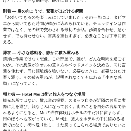
けとして。小さな期待を、静かに育てていく。
到着 — 扉の向こうで、緊張がほどける瞬間
「お会いできるのを楽しみにしていました」その一言には、タビマ
エから続いてきた時間が確かに込められている。チェックインは作
業ではなく、その旅で交わされる最初の会話。歩調を合わせ、急か
せず、でも待たせない。言葉を重ねすぎず、必要なことは丁寧に伝
える。
滞在 — 小さな感動を、静かに積み重ねる
清掃は作業ではなく想像。この部屋で、誰が、どんな時間を過ごす
のか。その想像がタオルの置き方やベッドメイクを決める。同じ言
葉を使わず、同じ距離感を強いない。必要なときに、必要な分だけ
寄り添う。その積み重ねが、説明されなくても伝わる「小さな感
動」になっていく。
朝と街 — Hotel Meiは街と旅人をつなぐ場所
観光名所ではない、散歩道の提案。スタッフ自身が近隣のお店に実
際に足を運び、顔なじみになっておく。街のことを自分の言葉で語
れるようになると、Meiの滞在体験はホテルの中だけに留まらず、
街のほうへも広がっていく。Meiは、旅人をホテルの中に留める場
所ではなく、街へ送り出し、また戻ってこられる場所でありたいと