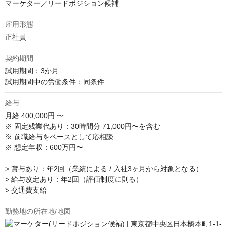
マーケター／リードポジション候補
雇用形態
正社員
契約期間
試用期間：3か月

試用期間中の労働条件：同条件
給与
月給
400,000円 〜
※ 固定残業代あり：30時間分 71,000円〜を含む

※ 前職給与をベースとして応相談

※ 想定年収：600万円〜

> 賞与あり：年2回（業績による / 入社3ヶ月から対象となる）

> 給与改定あり：年2回（評価制度に則る）

> 交通費支給
勤務地の所在地/地図