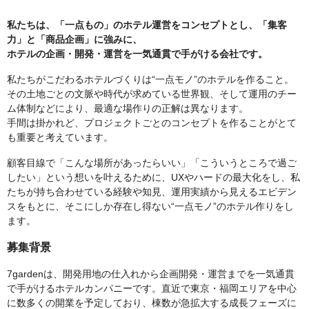
私たちは、「一点もの」のホテル運営をコンセプトとし、「集客
力」と「商品企画」に強みに、
ホテルの企画・開発・運営を一気通貫で手がける会社です。
私たちがこだわるホテルづくりは“一点モノ”のホテルを作ること。
その土地ごとの文脈や時代が求めている世界観、そして運用のチー
ム体制などにより、最適な場作りの正解は異なります。
手間は掛かれど、プロジェクトごとのコンセプトを作ることがとて
も重要と考えています。
顧客目線で「こんな場所があったらいい」「こういうところで過ご
したい」という想いを叶えるために、UXやハードの最大化をし、私
たちが持ち合わせている経験や知見、運用実績から見えるエビデン
スをもとに、そこにしか存在し得ない“一点モノ”のホテル作りをし
ます。
募集背景
7gardenは、開発用地の仕入れから企画開発・運営までを一気通貫
で手がけるホテルカンパニーです。直近で東京・福岡エリアを中心
に数多くの開業を予定しており、棟数が急拡大する成長フェーズに