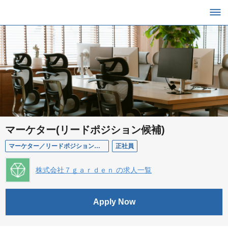
マーケター(リードポジション候補)
マーケター／リードポジション候補
正社員
株式会社７ｇａｒｄｅｎ の求人一覧
Apply Now