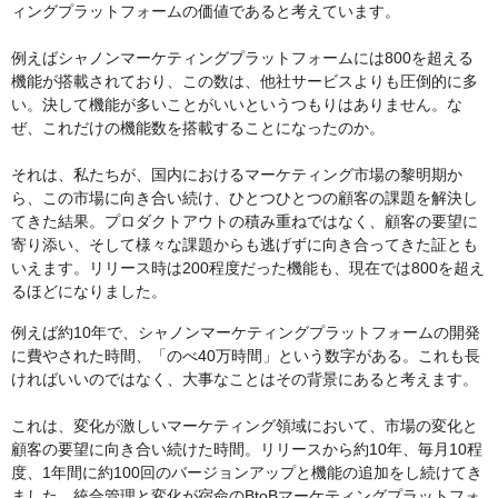
ィングプラットフォームの価値であると考えています。
例えばシャノンマーケティングプラットフォームには800を超える
機能が搭載されており、この数は、他社サービスよりも圧倒的に多
い。決して機能が多いことがいいというつもりはありません。な
ぜ、これだけの機能数を搭載することになったのか。
それは、私たちが、国内におけるマーケティング市場の黎明期か
ら、この市場に向き合い続け、ひとつひとつの顧客の課題を解決し
てきた結果。プロダクトアウトの積み重ねではなく、顧客の要望に
寄り添い、そして様々な課題からも逃げずに向き合ってきた証とも
いえます。リリース時は200程度だった機能も、現在では800を超え
るほどになりました。
例えば約10年で、シャノンマーケティングプラットフォームの開発
に費やされた時間、「のべ40万時間」という数字がある。これも長
ければいいのではなく、大事なことはその背景にあると考えます。
これは、変化が激しいマーケティング領域において、市場の変化と
顧客の要望に向き合い続けた時間。リリースから約10年、毎月10程
度、1年間に約100回のバージョンアップと機能の追加をし続けてき
ました。統合管理と変化が宿命のBtoBマーケティングプラットフォ