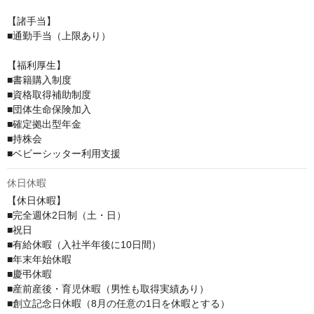
【諸手当】

■通勤手当（上限あり）

【福利厚生】

■書籍購入制度

■資格取得補助制度

■団体生命保険加入

■確定拠出型年金

■持株会

■ベビーシッター利用支援
休日休暇
【休日休暇】

■完全週休2日制（土・日）

■祝日

■有給休暇（入社半年後に10日間）

■年末年始休暇

■慶弔休暇

■産前産後・育児休暇（男性も取得実績あり）

■創立記念日休暇（8月の任意の1日を休暇とする）