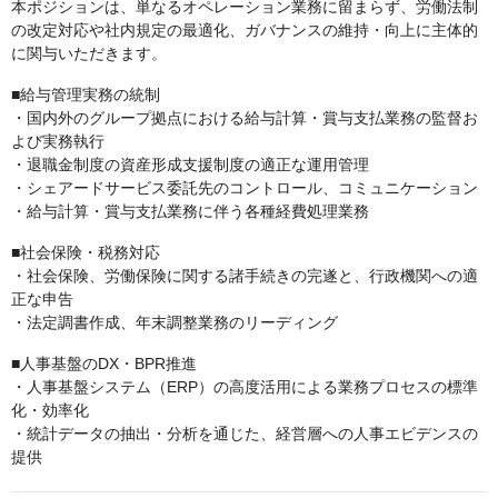
本ポジションは、単なるオペレーション業務に留まらず、労働法制
の改定対応や社内規定の最適化、ガバナンスの維持・向上に主体的
に関与いただきます。
■給与管理実務の統制
・国内外のグループ拠点における給与計算・賞与支払業務の監督お
よび実務執行
・退職金制度の資産形成支援制度の適正な運用管理
・シェアードサービス委託先のコントロール、コミュニケーション
・給与計算・賞与支払業務に伴う各種経費処理業務
■社会保険・税務対応
・社会保険、労働保険に関する諸手続きの完遂と、行政機関への適
正な申告
・法定調書作成、年末調整業務のリーディング
■人事基盤のDX・BPR推進
・人事基盤システム（ERP）の高度活用による業務プロセスの標準
化・効率化
・統計データの抽出・分析を通じた、経営層への人事エビデンスの
提供