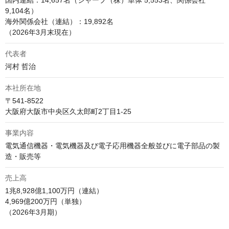
国内連結：14,657名（シャープ（株）単体 5,553名、関係会社 
9,104名）

海外関係会社（連結）：19,892名

（2026年3月末現在）
代表者
河村 哲治
本社所在地
〒541-8522

大阪府大阪市中央区久太郎町2丁目1-25 
事業内容
電気通信機器・電気機器及び電子応用機器全般並びに電子部品の製
造・販売等
売上高
1兆8,928億1,100万円（連結）

4,969億200万円（単独）

（2026年3月期）