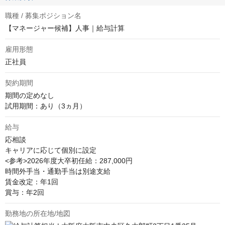
職種 / 募集ポジション名
【マネージャー候補】人事｜給与計算
雇用形態
正社員
契約期間
期間の定めなし

試用期間：あり（3ヵ月）
給与
応相談
キャリアに応じて個別に設定

<参考>2026年度大卒初任給：287,000円

時間外手当・通勤手当は別途支給

賃金改定：年1回

賞与：年2回
勤務地の所在地/地図