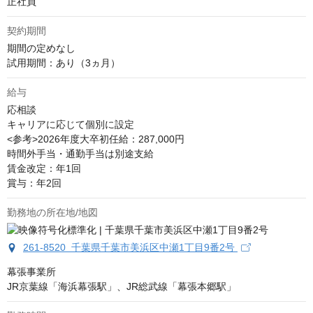
正社員
契約期間
期間の定めなし

試用期間：あり（3ヵ月）
給与
応相談
キャリアに応じて個別に設定

<参考>2026年度大卒初任給：287,000円

時間外手当・通勤手当は別途支給

賃金改定：年1回

賞与：年2回
勤務地の所在地/地図
261-8520 千葉県千葉市美浜区中瀬1丁目9番2号
幕張事業所

JR京葉線「海浜幕張駅」、JR総武線「幕張本郷駅」