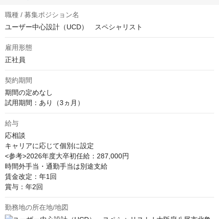
職種 / 募集ポジション名
ユーザー中心設計（UCD） スペシャリスト
雇用形態
正社員
契約期間
期間の定めなし

試用期間：あり（3ヵ月）
給与
応相談
キャリアに応じて個別に設定

<参考>2026年度大卒初任給：287,000円

時間外手当・通勤手当は別途支給

賃金改定：年1回

賞与：年2回
勤務地の所在地/地図