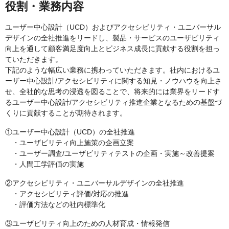
役割・業務内容
ユーザー中心設計（UCD）およびアクセシビリティ・ユニバーサル
デザインの全社推進をリードし、製品・サービスのユーザビリティ
向上を通して顧客満足度向上とビジネス成長に貢献する役割を担っ
ていただきます。
下記のような幅広い業務に携わっていただきます。社内におけるユ
ーザー中心設計/アクセシビリティに関する知見・ノウハウを向上さ
せ、全社的な思考の浸透を図ることで、将来的には業界をリードす
るユーザー中心設計/アクセシビリティ推進企業となるための基盤づ
くりに貢献することが期待されます。
①ユーザー中心設計（UCD）の全社推進
・ユーザビリティ向上施策の企画立案
・ユーザー調査/ユーザビリティテストの企画・実施～改善提案
・人間工学評価の実施
②アクセシビリティ・ユニバーサルデザインの全社推進
・アクセシビリティ評価/対応の推進
・評価方法などの社内標準化
③ユーザビリティ向上のための人材育成・情報発信