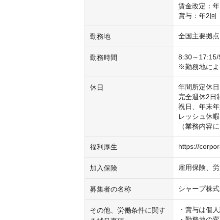
賃金改定：年1
賞与：年2回
全国主要拠点
勤務地
8:30～17:1
勤務時間
※勤務地によ
年間所定休日1
休日
完全週休2日制
祝日、年末年
レッシュ休暇 
（業務内容に
https://corpor
福利厚生
雇用保険、労
加入保険
シャープ株式
募集者の名称
・賞与は個人
その他、労働条件に関す
・勤務地の変