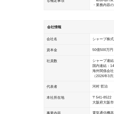
る補足事項
・業務内容の
会社情報
会社名
シャープ株式
50億500万
資本金
シャープ連結：3
社員数
国内連結：14
海外関係会社（
（2026年3
河村 哲治
代表者
〒541-8522

本社所在地
大阪府大阪市中
電気通信機器
事業内容