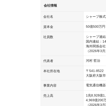
会社情報
会社名
シャープ株式
50億500万
資本金
シャープ連結：3
社員数
国内連結：14
海外関係会社（
（2026年3
河村 哲治
代表者
〒541-8522

本社所在地
大阪府大阪市中
電気通信機器
事業内容
1兆8,928億
売上高
4,969億20
（2026年3