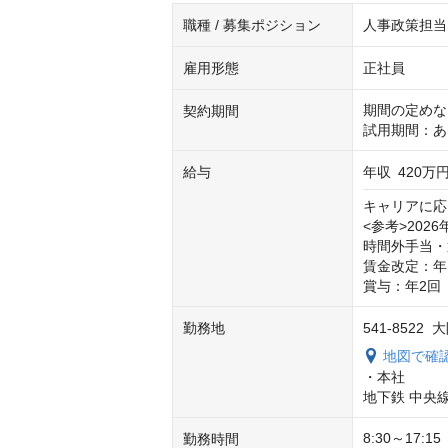
職種 / 募集ポジション
人事政策担当
雇用形態
正社員
期間の定めな
契約期間
試用期間：あ
給与
年収
420万円
キャリアに応
<参考>2026
時間外手当・
賃金改定：年1
賞与：年2回
勤務地
541-852
地図で確
・本社

地下鉄 中央
8:30～17:15

勤務時間