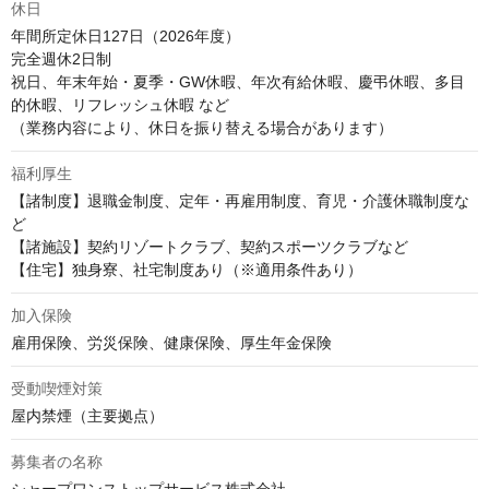
休日
年間所定休日127日（2026年度）

完全週休2日制

祝日、年末年始・夏季・GW休暇、年次有給休暇、慶弔休暇、多目
的休暇、リフレッシュ休暇 など

（業務内容により、休日を振り替える場合があります）
福利厚生
【諸制度】退職金制度、定年・再雇用制度、育児・介護休職制度な
ど

【諸施設】契約リゾートクラブ、契約スポーツクラブなど

【住宅】独身寮、社宅制度あり（※適用条件あり）
加入保険
雇用保険、労災保険、健康保険、厚生年金保険
受動喫煙対策
屋内禁煙（主要拠点）
募集者の名称