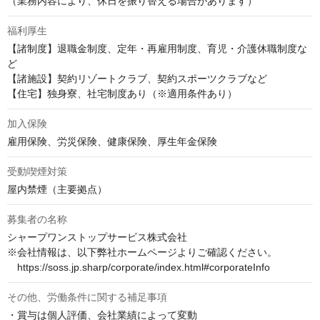
（業務内容により、休日を振り替える場合があります）
福利厚生
【諸制度】退職金制度、定年・再雇用制度、育児・介護休職制度な
ど

【諸施設】契約リゾートクラブ、契約スポーツクラブなど

【住宅】独身寮、社宅制度あり（※適用条件あり）
加入保険
雇用保険、労災保険、健康保険、厚生年金保険
受動喫煙対策
屋内禁煙（主要拠点）
募集者の名称
シャープワンストップサービス株式会社

※会社情報は、以下弊社ホームページよりご確認ください。

　https://soss.jp.sharp/corporate/index.html#corporateInfo
その他、労働条件に関する補足事項
・賞与は個人評価、会社業績によって変動
