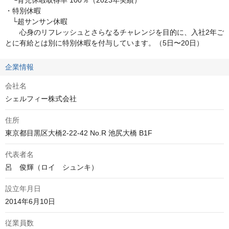
　└育児休暇取得率 100％（2023年実績）

・特別休暇

　└超サンサン休暇

　　心身のリフレッシュとさらなるチャレンジを目的に、入社2年ご
とに有給とは別に特別休暇を付与しています。（5日〜20日）
企業情報
会社名
シェルフィー株式会社
住所
東京都目黒区大橋2-22-42 No.R 池尻大橋 B1F
代表者名
呂　俊輝（ロイ　シュンキ）
設立年月日
2014年6月10日
従業員数