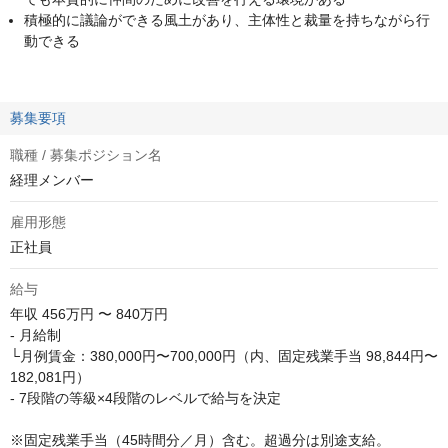
積極的に議論ができる風土があり、主体性と裁量を持ちながら行
動できる
募集要項
職種 / 募集ポジション名
経理メンバー
雇用形態
正社員
給与
年収
456万円 〜 840万円
- 月給制

└月例賃金：380,000円〜700,000円（内、固定残業手当 98,844円〜
182,081円）

- 7段階の等級×4段階のレベルで給与を決定

※固定残業手当（45時間分／月）含む。超過分は別途支給。
