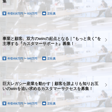
集
年収
618万円 〜 816万円
正社員
事業と顧客、双方のwinの起点となる｜"もっと良く"を
主導する『カスタマーサポート』募集！
年収
456万円 〜 840万円
正社員
巨大レガシー産業を動かす｜顧客を誰よりも知りお互
いのwinを追い求めるカスタマーサクセスを募集！
年収
456万円 〜 840万円
正社員