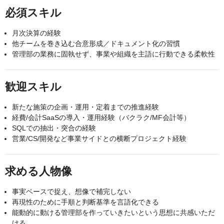
必須スキル
月次決算の経験
他チームを巻き込む合意形成／ドキュメント化の習慣
管理部の業務に固執せず、事業や組織を主語に行動できる柔軟性
歓迎スキル
新たな施策の企画・運用・定着までの推進経験
経費/会計SaaSの導入・運用経験（バクラク/MF会計等）
SQLでの抽出・突合の経験
営業/CS/開発など事業サイドとの横断プロジェクト経験
求める人物像
事実ベースで捉え、想像で補完しない
再現性のために手順と判断基準を言語化できる
能動的に動ける管理部を作っていきたいという思想に共感いただ
ける