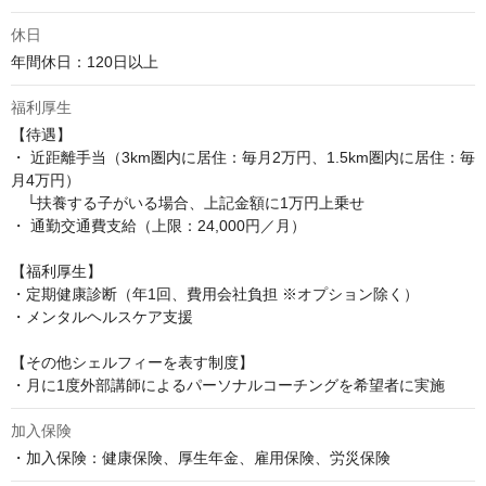
休日
年間休日：120日以上
福利厚生
【待遇】

・ 近距離手当（3km圏内に居住：毎月2万円、1.5km圏内に居住：毎
月4万円）

　└扶養する子がいる場合、上記金額に1万円上乗せ

・ 通勤交通費支給（上限：24,000円／月）

【福利厚生】

・定期健康診断（年1回、費用会社負担 ※オプション除く）

・メンタルヘルスケア支援

【その他シェルフィーを表す制度】

・月に1度外部講師によるパーソナルコーチングを希望者に実施
加入保険
・加入保険：健康保険、厚生年金、雇用保険、労災保険