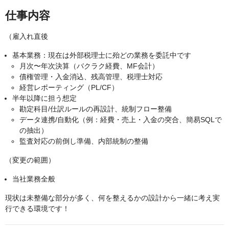
仕事内容
（雇入れ直後
基本業務：現在は外部税理士に殆どの業務を委託中です
月次〜年次決算（バクラク経費、MF会計）
債権管理・入金消込、残高管理、税理士対応
経営レポーティング（PL/CF）
半年以降に担う想定
勘定科目/仕訳ルールの再設計、統制フロー整備
データ連携/自動化（例：経費・売上・入金の突合、簡易SQLで
の抽出）
監査対応の前倒し準備、内部統制の整備
（変更の範囲）
当社業務全般
現状は未整備な部分が多く、何を整えるかの設計から一緒に考え実
行できる環境です！