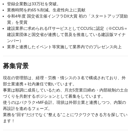
登録企業数は33万社を突破。
業務時間を約65％削減。生産性向上に貢献
令和4年度 国交省主催インフラDX大賞 初の「スタートアップ奨励
賞」を受賞
建設業界に求められるITサービスとしてCCUSに認定（※CCUS＝
建設業団体と国交省が連携して普及を推進している建設版マイナ
ンバー）
業界と連携したイベント等実施して業界内でのプレゼンス向上
募集背景
現在の管理部は、経理・労務・情シスの３名で構成されており、外
部士業連携＋社内兼任で動いています。
事業は順調に成長しているため、月次5営業日締め・内部統制の土台
づくりを共創するポジションとして募集をしています。
使うのはバクラク×MF会計。現状は外部士業と連携しつつ、内製の
再設計を進めるフェーズ。
業務を“回す”だけでなく“整える”ことにワクワクできる方を探してい
ます！