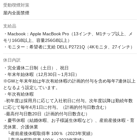
受動喫煙対策
屋内全面禁煙
支給品
・Macbook：Apple MacBook Pro（13インチ、M1チップ以上、メ
モリ16GB以上、容量256GB以上）

・モニター：希望者に支給 DELL P2721Q（4Kモニタ、27インチ）
休日内訳
・完全週休二日制（土日）、祝日

・年末年始休暇（12月30日～1月3日）

※GWと年末年始は年次有給休暇の計画的付与を含め毎年7連休以上
となるよう設定しています。

・年次有給休暇

 -初年度は採用月に応じて入社初日に付与。次年度以降は勤続年数
に応じて毎年4月1日に付与。（計画的付与日数含む）

 -最高付与日数20日（計画的付与日数含む）

・慶弔休暇（結婚休暇、お子様誕生休暇など）、産前産後休暇・育
児休業、介護休業

　└産前産後休暇取得率 100％（2023年実績）
