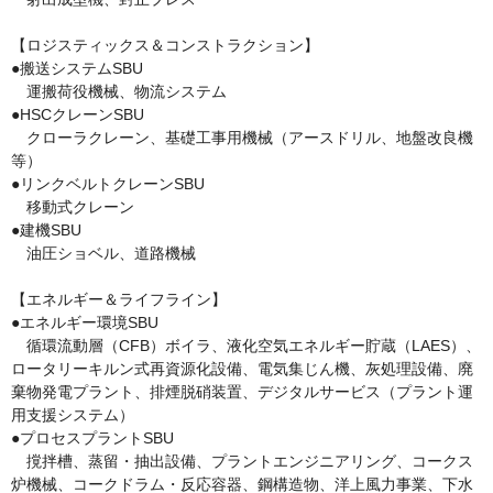
【ロジスティックス＆コンストラクション】

●搬送システムSBU

　運搬荷役機械、物流システム

●HSCクレーンSBU

　クローラクレーン、基礎工事用機械（アースドリル、地盤改良機
等）

●リンクベルトクレーンSBU

　移動式クレーン

●建機SBU

　油圧ショベル、道路機械

【エネルギー＆ライフライン】

●エネルギー環境SBU

　循環流動層（CFB）ボイラ、液化空気エネルギー貯蔵（LAES）、
ロータリーキルン式再資源化設備、電気集じん機、灰処理設備、廃
棄物発電プラント、排煙脱硝装置、デジタルサービス（プラント運
用支援システム）

●プロセスプラントSBU

　撹拌槽、蒸留・抽出設備、プラントエンジニアリング、コークス
炉機械、コークドラム・反応容器、鋼構造物、洋上風力事業、下水