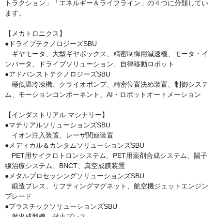
トラクション」「エネルギー＆ライフライン」の４つに分類してい
ます。

【メカトロニクス】

●ドライブテクノロジーズSBU

　ギヤモータ、大型ギヤボックス、精密制御用減速機、モータ・イ
ンバータ、ドライブソリューション、自律移動ロボット

●アドバンストテクノロジーズSBU

　極低温冷凍機、クライオポンプ、精密位置決め装置、制御システ
ム、モーションコンポーネント、AI・ロボットオートメーション

【インダストリアル マシナリー】

●マテリアルソリューションズSBU

　イオン注入装置、レーザ関連装置

●メディカル＆カンタムソリューションズSBU

　PET用サイクロトロンシステム、PET用薬剤合成システム、陽子
線治療システム、BNCT、真空成膜装置

●メタルプロセッシングソリューションズSBU

　鍛造プレス、リフティングマグネット、航空機ジェットエンジン
ブレード

●プラスチックソリューションズSBU

　射出成型機、封止プレス
