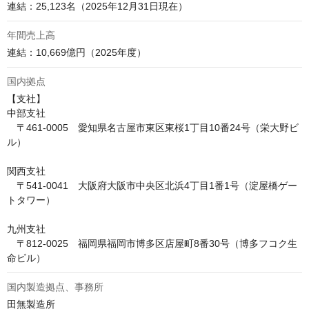
連結：25,123名（2025年12月31日現在）
年間売上高
連結：10,669億円（2025年度）
国内拠点
【支社】

中部支社

　〒461-0005　愛知県名古屋市東区東桜1丁目10番24号（栄大野ビ
ル）

関西支社

　〒541-0041　大阪府大阪市中央区北浜4丁目1番1号（淀屋橋ゲー
トタワー）

九州支社

　〒812-0025　福岡県福岡市博多区店屋町8番30号（博多フコク生
命ビル）
国内製造拠点、事務所
田無製造所
