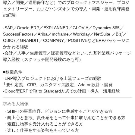
導入／開発／運用保守など）でのプロジェクトマネジャー、プロジ
ェクトリーダー、およびハンズオンでの導入・開発・運用保守業務
の経験

‐SAP／Oracle ERP／EXPLANNER／GLOVIA／Dynamics 365／
SuccessFactors／Ariba／mcframe／Workday／NetSuite ／Biz∫／
OBIC7／GRANDIT／COMPANY／POSITIVEなどERPパッケージに
かかわる経験

‐会計／人事／生産管理／販売管理などといった基幹業務パッケージ
導入経験（スクラッチ開発経験のみも可）

■歓迎条件

‐ERP導入プロジェクトにおける上流フェーズの経験

└要件定義、CRP、カスタマイズ設定、Add on設計・開発

‐Cloud型ERPでFit to Standard方式での計画・導入・活用経験
求める人物像
・SHIFTの事業内容、ビジョンに共感することができる方

・向上心と意欲、責任感をもって仕事に取り組むことができる方

・素直に物事を受け入れることができる方

・楽しく仕事をする姿勢をもっている方