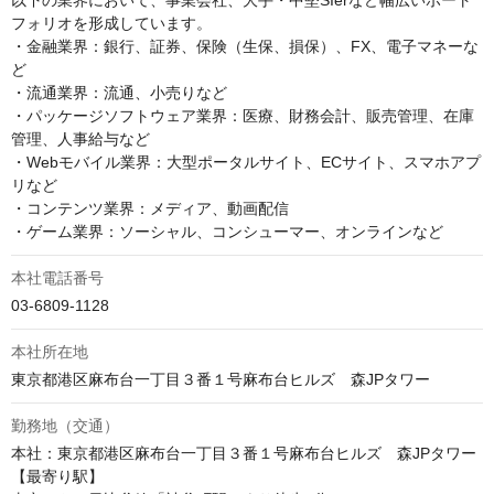
以下の業界において、事業会社、大手・中堅SIerなど幅広いポート
フォリオを形成しています。

・金融業界：銀行、証券、保険（生保、損保）、FX、電子マネーな
ど

・流通業界：流通、小売りなど

・パッケージソフトウェア業界：医療、財務会計、販売管理、在庫
管理、人事給与など

・Webモバイル業界：大型ポータルサイト、ECサイト、スマホアプ
リなど

・コンテンツ業界：メディア、動画配信

・ゲーム業界：ソーシャル、コンシューマー、オンラインなど
本社電話番号
03-6809-1128
本社所在地
勤務地（交通）
本社：東京都港区麻布台一丁目３番１号麻布台ヒルズ　森JPタワー

【最寄り駅】
