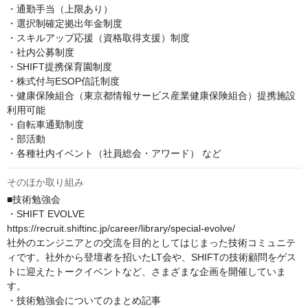
・通勤手当（上限あり）

・選択制確定拠出年金制度

・スキルアップ応援（資格取得支援）制度

・社内公募制度

・SHIFT提携保育園制度

・株式付与ESOP信託制度

・健康保険組合（東京都情報サービス産業健康保険組合）提携施設
利用可能

・自転車通勤制度

・部活動

・各種社内イベント（社員総会・アワード） など
そのほか取り組み
■技術勉強会

・SHIFT EVOLVE

https://recruit.shiftinc.jp/career/library/special-evolve/

社外のエンジニアとの交流を目的としてはじまった技術コミュニテ
ィです。社外から登壇者を招いたLT会や、SHIFTの技術顧問をゲス
トに迎えたトークイベントなど、さまざまな企画を開催していま
す。

・技術勉強会についてのまとめ記事
