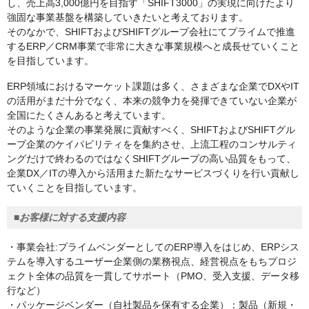
し、売上高3,000億円を目指す「SHIFT3000」の実現に向けたより
強固な事業基盤を構築していきたいと考えております。
そのなかで、SHIFTおよびSHIFTグループ会社にてプライムで推進
するERP／CRM事業で非常に大きな事業規模へと成長せていくこと
を目指しています。
ERP領域におけるマーケット課題は多く、さまざまな企業でDXやIT
の活用がまだ十分でなく、本来の競争力を発揮できていない企業が
全国にたくさんあると考えています。
そのような企業の事業発展に貢献すべく、SHIFTおよびSHIFTグル
ープ企業のケイパビリティをを集約させ、上流工程のコンサルティ
ングだけで終わるのではなくSHIFTグループの高い品質をもって、
企業DX／ITの導入から活用また新たなサービスづくりを行い貢献し
ていくことを目指しています。
■お客様に対する支援内容
・事業会社:プライムベンダーとしてのERP導入をはじめ、ERPシス
テムを導入するユーザー企業側の業務視点、経営視点をもちプロジ
ェクト全体の品質を一貫してサポート（PMO、受入支援、データ移
行など）
・パッケージベンダー（自社製品を保有する企業）：製品（新規・