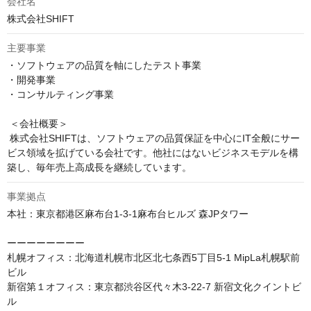
会社名
株式会社SHIFT
主要事業
・ソフトウェアの品質を軸にしたテスト事業

・開発事業

・コンサルティング事業

 ＜会社概要＞

 株式会社SHIFTは、ソフトウェアの品質保証を中心にIT全般にサー
ビス領域を拡げている会社です。他社にはないビジネスモデルを構
築し、毎年売上高成長を継続しています。
事業拠点
本社：東京都港区麻布台1-3-1麻布台ヒルズ 森JPタワー

ーーーーーーーー

札幌オフィス：北海道札幌市北区北七条西5丁目5-1 MipLa札幌駅前
ビル

新宿第１オフィス：東京都渋谷区代々木3-22-7 新宿文化クイントビ
ル
