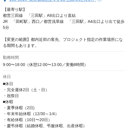
【最寄り駅】

都営三田線　「三田駅」A9出口より直結

JR　「田町駅」西口／都営浅草線　「三田駅」A4出口より出て徒歩
5分

【変更の範囲】都内近郊の客先、プロジェクト指定の作業場所にな
る期間もあります。
勤務時間
9:00〜18:00（休憩12:00〜13:00／実働8時間）
休日
■休日

・完全週休2日（土・日）

・祝祭日

■休暇

・夏季休暇（2日)

・年末年始休暇（12/30～1/4）

・有給休暇（10日〜20日）

・慶弔休暇（結婚休暇、弔服休暇、出産休暇）
