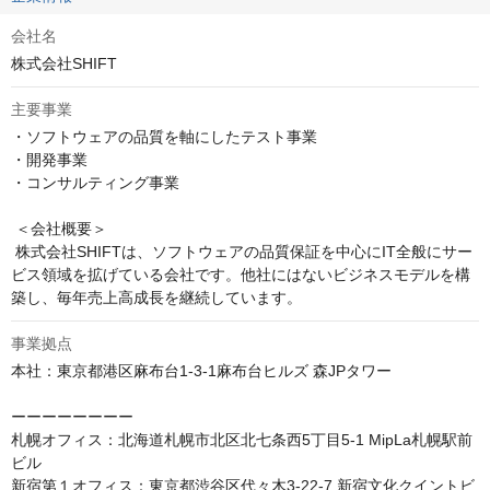
会社名
株式会社SHIFT
主要事業
・ソフトウェアの品質を軸にしたテスト事業

・開発事業

・コンサルティング事業

 ＜会社概要＞

 株式会社SHIFTは、ソフトウェアの品質保証を中心にIT全般にサー
ビス領域を拡げている会社です。他社にはないビジネスモデルを構
築し、毎年売上高成長を継続しています。
事業拠点
本社：東京都港区麻布台1-3-1麻布台ヒルズ 森JPタワー

ーーーーーーーー

札幌オフィス：北海道札幌市北区北七条西5丁目5-1 MipLa札幌駅前
ビル

新宿第１オフィス：東京都渋谷区代々木3-22-7 新宿文化クイントビ