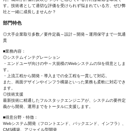
す。技術者として適切な評価を受けられず悩まれている方、ぜひ弊
社と一緒に成長しませんか？
部門特色
◎大手企業取引多数／要件定義～設計～開発～運用保守まで一気通
貫
■業務内容：
◎システムインテグレーション
・エンドユーザ向けの中～大規模のWebシステムのSIを得意としま
す。
・上流工程から開発・導入までの全工程を一貫して対応。
また、画面デザインやインフラ構築といった業務も柔軟に対応でき
ます。
◎技術支援
最新技術に精通したフルスタックエンジニアが、システムの要件定
義から開発、運用までをトータルに支援します。
■得意分野・特徴：
Webシステム開発（フロントエンド、バックエンド、インフラ）、
CMS構築、アジャイル型開発