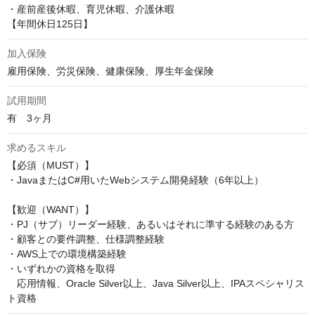
・産前産後休暇、育児休暇、介護休暇

【年間休日125日】
加入保険
雇用保険、労災保険、健康保険、厚生年金保険
試用期間
有　3ヶ月
求めるスキル
【必須（MUST）】

・JavaまたはC#用いたWebシステム開発経験（6年以上）

【歓迎（WANT）】

・PJ（サブ）リーダー経験、あるいはそれに準する経験のある方

・顧客との要件調整、仕様調整経験

・AWS上での環境構築経験

・いずれかの資格を取得

　応用情報、Oracle Silver以上、Java Silver以上、IPAスペシャリス
ト資格