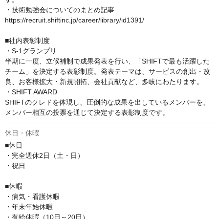
・技術勉強会についてのまとめ記事

https://recruit.shiftinc.jp/career/library/id1391/

■社内表彰制度

・S-1グランプリ

半期に一度、立候補制で成果発表を行い、「SHIFTで最も活躍した
チーム」を決定する表彰制度。発表テーマは、サービスの創出・改
良、お客様拡大・新規開拓、会社貢献など、多岐にわたります。

・SHIFT AWARD

SHIFTのクレドを体現し、圧倒的な成果を出しているメンバーを、
メンバー相互の投票を通じて決定する表彰制度です。
休日・休暇
■休日

・完全週休2日（土・日）

・祝日

■休暇

・病気・看護休暇

・年末年始休暇

・有給休暇（10日～20日）
