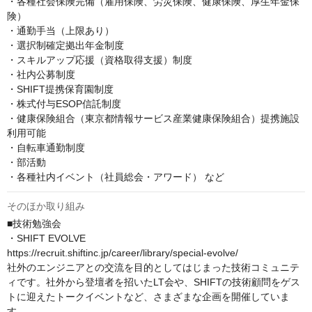
・各種社会保険完備（雇用保険、労災保険、健康保険、厚生年金保
険）

・通勤手当（上限あり）

・選択制確定拠出年金制度

・スキルアップ応援（資格取得支援）制度

・社内公募制度

・SHIFT提携保育園制度

・株式付与ESOP信託制度

・健康保険組合（東京都情報サービス産業健康保険組合）提携施設
利用可能

・自転車通勤制度

・部活動

・各種社内イベント（社員総会・アワード） など
そのほか取り組み
■技術勉強会

・SHIFT EVOLVE

https://recruit.shiftinc.jp/career/library/special-evolve/

社外のエンジニアとの交流を目的としてはじまった技術コミュニテ
ィです。社外から登壇者を招いたLT会や、SHIFTの技術顧問をゲス
トに迎えたトークイベントなど、さまざまな企画を開催していま
す。
