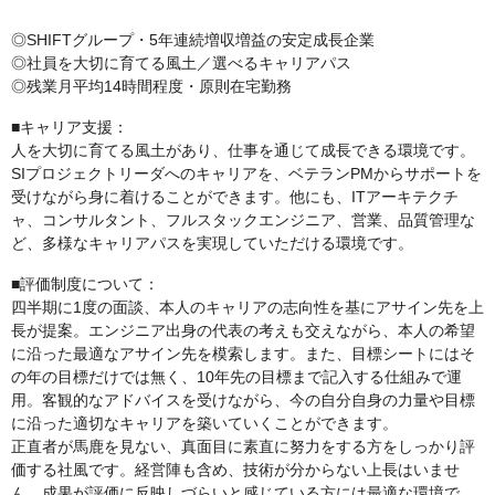
◎SHIFTグループ・5年連続増収増益の安定成長企業
◎社員を大切に育てる風土／選べるキャリアパス
◎残業月平均14時間程度・原則在宅勤務
■キャリア支援：
人を大切に育てる風土があり、仕事を通じて成長できる環境です。
SIプロジェクトリーダへのキャリアを、ベテランPMからサポートを
受けながら身に着けることができます。他にも、ITアーキテクチ
ャ、コンサルタント、フルスタックエンジニア、営業、品質管理な
ど、多様なキャリアパスを実現していただける環境です。
■評価制度について：
四半期に1度の面談、本人のキャリアの志向性を基にアサイン先を上
長が提案。エンジニア出身の代表の考えも交えながら、本人の希望
に沿った最適なアサイン先を模索します。また、目標シートにはそ
の年の目標だけでは無く、10年先の目標まで記入する仕組みで運
用。客観的なアドバイスを受けながら、今の自分自身の力量や目標
に沿った適切なキャリアを築いていくことができます。
正直者が馬鹿を見ない、真面目に素直に努力をする方をしっかり評
価する社風です。経営陣も含め、技術が分からない上長はいませ
ん。成果が評価に反映しづらいと感じている方には最適な環境で