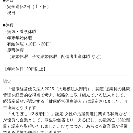
■休日

・完全週休2日（土・日）

・祝日

■休暇

・病気・看護休暇

・年末年始休暇

・有給休暇（10日～20日）

・慶弔休暇

　（結婚休暇、子女結婚休暇、配偶者出産休暇 など）

【年間休日120日以上】
認定
・「健康経営優良法人2025（大規模法人部門）」認定 従業員の健康
管理を経営的な視点で考え、戦略的に取り組んでいる法人として、
経済産業省が認定する「健康経営優良法人」に認定されました。 4
年連続となります。

・「えるぼし（3段階目）」認定 女性の活躍促進に関する状況など
が優良な企業として、厚生労働省より「えるぼし」の最高位（3段階
目）認定を取得いたしました。ひきつづき、あらゆる従業員が活躍
できる環境を整備していきます。