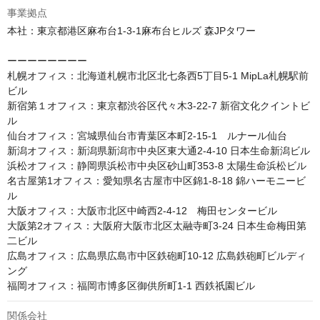
事業拠点
本社：東京都港区麻布台1-3-1麻布台ヒルズ 森JPタワー

ーーーーーーーー

札幌オフィス：北海道札幌市北区北七条西5丁目5-1 MipLa札幌駅前
ビル

新宿第１オフィス：東京都渋谷区代々木3-22-7 新宿文化クイントビ
ル

仙台オフィス：宮城県仙台市青葉区本町2-15-1　ルナール仙台

新潟オフィス：新潟県新潟市中央区東大通2-4-10 日本生命新潟ビル

浜松オフィス：静岡県浜松市中央区砂山町353-8 太陽生命浜松ビル

名古屋第1オフィス：愛知県名古屋市中区錦1-8-18 錦ハーモニービ
ル 

大阪オフィス：大阪市北区中崎西2-4-12　梅田センタービル

大阪第2オフィス：大阪府大阪市北区太融寺町3-24 日本生命梅田第
二ビル

広島オフィス：広島県広島市中区鉄砲町10-12 広島鉄砲町ビルディ
ング

福岡オフィス：福岡市博多区御供所町1-1 西鉄祇園ビル
関係会社