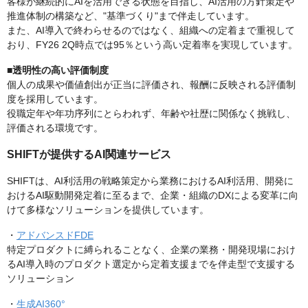
客様が継続的にAIを活用できる状態を目指し、AI活用の方針策定や
推進体制の構築など、"基準づくり"まで伴走しています。
また、AI導入で終わらせるのではなく、組織への定着まで重視して
おり、FY26 2Q時点では95％という高い定着率を実現しています。
■透明性の高い評価制度
個人の成果や価値創出が正当に評価され、報酬に反映される評価制
度を採用しています。
役職定年や年功序列にとらわれず、年齢や社歴に関係なく挑戦し、
評価される環境です。
SHIFTが提供するAI関連サービス
SHIFTは、AI利活用の戦略策定から業務におけるAI利活用、開発に
おけるAI駆動開発定着に至るまで、企業・組織のDXによる変革に向
けて多様なソリューションを提供しています。
・
アドバンスドFDE
特定プロダクトに縛られることなく、企業の業務・開発現場におけ
るAI導入時のプロダクト選定から定着支援までを伴走型で支援する
ソリューション
・
生成AI360°