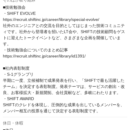
そのほか取り組み
■技術勉強会

・SHIFT EVOLVE

https://recruit.shiftinc.jp/career/library/special-evolve/

社外のエンジニアとの交流を目的としてはじまった技術コミュニテ
ィです。社外から登壇者を招いたLT会や、SHIFTの技術顧問をゲス
トに迎えたトークイベントなど、さまざまな企画を開催していま
す。

・技術勉強会についてのまとめ記事

https://recruit.shiftinc.jp/career/library/id1391/

■社内表彰制度

・S-1グランプリ

半期に一度、立候補制で成果発表を行い、「SHIFTで最も活躍した
チーム」を決定する表彰制度。発表テーマは、サービスの創出・改
良、お客様拡大・新規開拓、会社貢献など、多岐にわたります。

・SHIFT AWARD

SHIFTのクレドを体現し、圧倒的な成果を出しているメンバーを、
メンバー相互の投票を通じて決定する表彰制度です。
休日・休暇