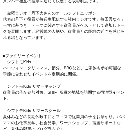
メンバー相互の投票を通じて決定する表彰制度です。

・金曜ラジオ「丹下大さんのオールシフトニッポン」

代表の丹下と役員が毎週生配信する社内ラジオです。毎回異なるテ
ーマに基づき、テーマに関連する従業員がゲストとして参加しトー
クを展開します。経営陣の人柄や、従業員との距離の近さを感じら
れる場となっています。

■ファミリーイベント

・シフトモKids

ハロウィン、クリスマス、節分、BBQなど、ご家族も参加可能な、
季節に合わせたイベントを定期的に開催。

・シフトモKids サマーキャンプ

従業員の子が参加対象。SHIFT所縁の地域を訪問する宿泊型イベン
ト。

・シフトモKids サマースクール

夏休みなどの長期休暇中にオフィスで従業員の子をお預かり。パパ
ママのお仕事見学、社会見学、ワークショップ、宿題サポートな
ど、夏休み限定のプログラムです。
