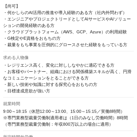
【尚可】

・何かしらのAI活用の推進や導入経験のある方（社内外問わず）

・エンジニアやプロジェクトリードとしてAIサービスやAIソリュー
ションの開発経験のある方

・クラウドプラットフォーム（AWS、GCP、Azure）の利用経験

・G検定やE資格をおもちの方

・裁量をもち事業を圧倒的にグロースさせた経験をもっている方
求める人物像
・レジリエンス高く、変化に対ししなやかに適応できる方

・お客様やパートナー、組織における関係構築スキルが高く、円滑
なコミュニケーションをとることができる方

・新しい技術や知識に対する探究心をおもちの方

・目標達成意欲が強い方
就業時間
9:00～18:15（休憩12:00～13:00、15:00～15:15／実働8時間）

※専門業務型裁量労働制適用者は（1日のみなし労働時間）8時間

（専門業務型裁量労働制：年収800万以上の場合に適用）