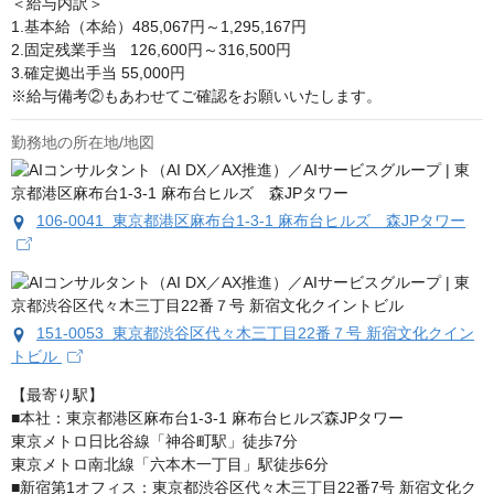
＜給与内訳＞

1.基本給（本給）485,067円～1,295,167円 

2.固定残業手当   126,600円～316,500円

3.確定拠出手当 55,000円

※給与備考②もあわせてご確認をお願いいたします。
勤務地の所在地/地図
106-0041 東京都港区麻布台1-3-1 麻布台ヒルズ 森JPタワー
151-0053 東京都渋谷区代々木三丁目22番７号 新宿文化クイン
トビル
【最寄り駅】

■本社：東京都港区麻布台1-3-1 麻布台ヒルズ森JPタワー

東京メトロ日比谷線「神谷町駅」徒歩7分

東京メトロ南北線「六本木一丁目」駅徒歩6分

■新宿第1オフィス：東京都渋谷区代々木三丁目22番7号 新宿文化ク