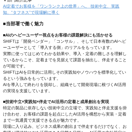
▼部門紹介記事
AI定着でお客様を「ワンランク上の世界」へ。 技術中立、実践
知、“タフネス”で現場解に導く
■当部署で働く魅力
■AIのヘビーユーザー視点をお客様の課題解決にも活かせる
SHIFTは「開発ベンダー」「コンサル」、そして日本有数のAIヘビ
ーユーザーとして「導入する側」のリアルをもっています。
実際に使ってはじめてわかる効果や、導入・定着の難しさを理解し
ているからこそ、定着までを見据えて課題を抽出し、伴走すること
が可能です。
SHIFTはAIを日常的に活用しその実践知やノウハウを標準化してい
るという強みをもっています。
AIを導入して終わりを脱却し、組織そして開発現場に根づくAI活用
の実現を支援しています。
■技術中立×実践知×伴走でAI活用の定着と成果創出を実現
特定の製品に依存しない技術中立の立場で、実践知と伴走支援を掛
け合わせ、お客様の課題を起点にしたAI活用を構想から実装・定着
まで一気通貫で支援できる点が魅力です。
現場に入り込み、ビジネス成果の創出まで伴走するだけでなく、お