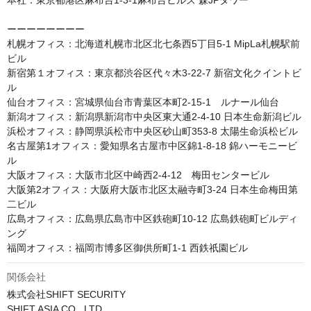
本社：東京都港区麻布台1-3-1麻布台ヒルズ 森JPタワー

ーーーーーーーー

札幌オフィス：北海道札幌市北区北七条西5丁目5-1 MipLa札幌駅前
ビル

新宿第１オフィス：東京都渋谷区代々木3-22-7 新宿文化クイントビ
ル

仙台オフィス：宮城県仙台市青葉区本町2-15-1　ルナール仙台

新潟オフィス：新潟県新潟市中央区東大通2-4-10 日本生命新潟ビル

浜松オフィス：静岡県浜松市中央区砂山町353-8 太陽生命浜松ビル

名古屋第1オフィス：愛知県名古屋市中区錦1-8-18 錦ハーモニービ
ル 

大阪オフィス：大阪市北区中崎西2-4-12　梅田センタービル

大阪第2オフィス：大阪府大阪市北区太融寺町3-24 日本生命梅田第
二ビル

広島オフィス：広島県広島市中区鉄砲町10-12 広島鉄砲町ビルディ
ング

福岡オフィス：福岡市博多区御供所町1-1 西鉄祇園ビル
関係会社
株式会社SHIFT SECURITY 

SHIFT ASIA CO., LTD. 
