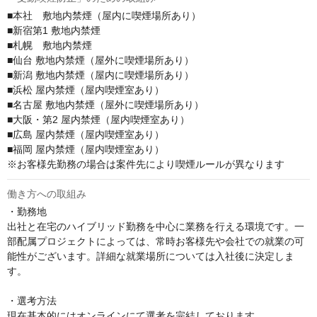
■本社　敷地内禁煙（屋内に喫煙場所あり）

■新宿第1 敷地内禁煙

■札幌　敷地内禁煙

■仙台 敷地内禁煙（屋外に喫煙場所あり） 

■新潟 敷地内禁煙（屋内に喫煙場所あり） 

■浜松 屋内禁煙（屋内喫煙室あり）

■名古屋 敷地内禁煙（屋外に喫煙場所あり） 

■大阪・第2 屋内禁煙（屋内喫煙室あり）

■広島 屋内禁煙（屋内喫煙室あり） 

■福岡 屋内禁煙（屋内喫煙室あり）

※お客様先勤務の場合は案件先により喫煙ルールが異なります
働き方への取組み
・勤務地

出社と在宅のハイブリッド勤務を中心に業務を行える環境です。一
部配属プロジェクトによっては、常時お客様先や会社での就業の可
能性がございます。詳細な就業場所については入社後に決定しま
す。

・選考方法

現在基本的にはオンラインにて選考を完結しております。