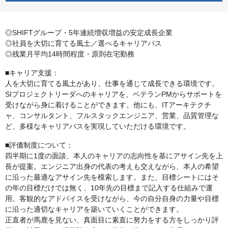
◎SHIFTグループ・5年連続増収増益の安定成長企業
◎社員を大切に育てる風土／選べるキャリアパス
◎残業月平均14時間程度・原則在宅勤務
■キャリア支援：
人を大切に育てる風土があり、仕事を通じて成長できる環境です。
SIプロジェクトリーダへのキャリアを、ベテランPMからサポートを
受けながら身に着けることができます。他にも、ITアーキテクチ
ャ、コンサルタント、フルスタックエンジニア、営業、品質管理な
ど、多様なキャリアパスを実現していただける環境です。
■評価制度について：
四半期に1度の面談、本人のキャリアの志向性を基にアサイン先を上
長が提案。エンジニア出身の代表の考えも交えながら、本人の希望
に沿った最適なアサイン先を模索します。また、目標シートにはそ
の年の目標だけでは無く、10年先の目標まで記入する仕組みで運
用。客観的なアドバイスを受けながら、今の自分自身の力量や目標
に沿った適切なキャリアを築いていくことができます。
正直者が馬鹿を見ない、真面目に素直に努力をする方をしっかり評