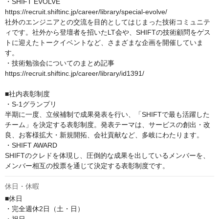
・SHIFT EVOLVE

https://recruit.shiftinc.jp/career/library/special-evolve/

社外のエンジニアとの交流を目的としてはじまった技術コミュニテ
ィです。社外から登壇者を招いたLT会や、SHIFTの技術顧問をゲス
トに迎えたトークイベントなど、さまざまな企画を開催していま
す。

・技術勉強会についてのまとめ記事

https://recruit.shiftinc.jp/career/library/id1391/

■社内表彰制度

・S-1グランプリ

半期に一度、立候補制で成果発表を行い、「SHIFTで最も活躍した
チーム」を決定する表彰制度。発表テーマは、サービスの創出・改
良、お客様拡大・新規開拓、会社貢献など、多岐にわたります。

・SHIFT AWARD

SHIFTのクレドを体現し、圧倒的な成果を出しているメンバーを、
メンバー相互の投票を通じて決定する表彰制度です。
休日・休暇
■休日

・完全週休2日（土・日）
