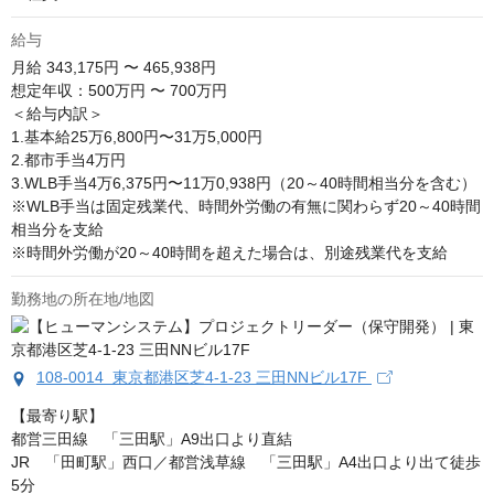
給与
月給
343,175円 〜 465,938円
想定年収：500万円 〜 700万円

＜給与内訳＞

1.基本給25万6,800円〜31万5,000円

2.都市手当4万円

3.WLB手当4万6,375円〜11万0,938円（20～40時間相当分を含む）

※WLB手当は固定残業代、時間外労働の有無に関わらず20～40時間
相当分を支給

※時間外労働が20～40時間を超えた場合は、別途残業代を支給
勤務地の所在地/地図
108-0014 東京都港区芝4-1-23 三田NNビル17F
【最寄り駅】

都営三田線　「三田駅」A9出口より直結

JR　「田町駅」西口／都営浅草線　「三田駅」A4出口より出て徒歩
5分
