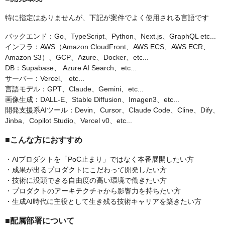
特に指定はありませんが、下記が案件でよく使用される言語です
バックエンド：Go、TypeScript、Python、Next.js、GraphQL etc...
インフラ：AWS（Amazon CloudFront、AWS ECS、AWS ECR、
Amazon S3）、GCP、Azure、Docker、etc...
DB：Supabase、 Azure AI Search、etc...
サーバー：Vercel、 etc...
言語モデル：GPT、Claude、Gemini、etc...
画像生成：DALL-E、Stable Diffusion、Imagen3、etc...
開発支援系AIツール：Devin、Cursor、Claude Code、Cline、Dify、
Jinba、Copilot Studio、Vercel v0、etc...
■こんな方におすすめ
・AIプロダクトを「PoC止まり」ではなく本番展開したい方
・成果が出るプロダクトにこだわって開発したい方
・技術に没頭できる自由度の高い環境で働きたい方
・プロダクトのアーキテクチャから影響力を持ちたい方
・生成AI時代に主役として生き残る技術キャリアを築きたい方
■配属部署について