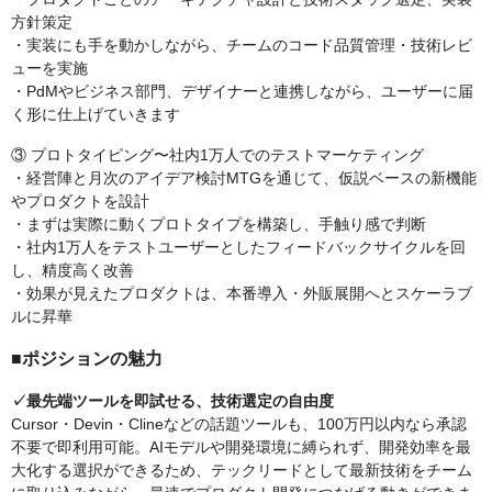
方針策定
・実装にも手を動かしながら、チームのコード品質管理・技術レビ
ューを実施
・PdMやビジネス部門、デザイナーと連携しながら、ユーザーに届
く形に仕上げていきます
③ プロトタイピング〜社内1万人でのテストマーケティング
・経営陣と月次のアイデア検討MTGを通じて、仮説ベースの新機能
やプロダクトを設計
・まずは実際に動くプロトタイプを構築し、手触り感で判断
・社内1万人をテストユーザーとしたフィードバックサイクルを回
し、精度高く改善
・効果が見えたプロダクトは、本番導入・外販展開へとスケーラブ
ルに昇華
■ポジションの魅力
✓最先端ツールを即試せる、技術選定の自由度
Cursor・Devin・Clineなどの話題ツールも、100万円以内なら承認
不要で即利用可能。AIモデルや開発環境に縛られず、開発効率を最
大化する選択ができるため、テックリードとして最新技術をチーム