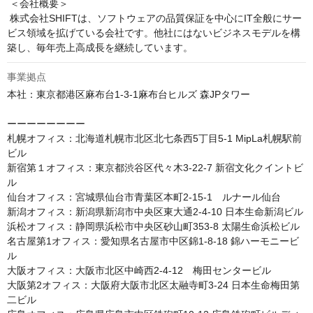
 ＜会社概要＞

 株式会社SHIFTは、ソフトウェアの品質保証を中心にIT全般にサー
ビス領域を拡げている会社です。他社にはないビジネスモデルを構
築し、毎年売上高成長を継続しています。
事業拠点
本社：東京都港区麻布台1-3-1麻布台ヒルズ 森JPタワー

ーーーーーーーー

札幌オフィス：北海道札幌市北区北七条西5丁目5-1 MipLa札幌駅前
ビル

新宿第１オフィス：東京都渋谷区代々木3-22-7 新宿文化クイントビ
ル

仙台オフィス：宮城県仙台市青葉区本町2-15-1　ルナール仙台

新潟オフィス：新潟県新潟市中央区東大通2-4-10 日本生命新潟ビル

浜松オフィス：静岡県浜松市中央区砂山町353-8 太陽生命浜松ビル

名古屋第1オフィス：愛知県名古屋市中区錦1-8-18 錦ハーモニービ
ル 

大阪オフィス：大阪市北区中崎西2-4-12　梅田センタービル

大阪第2オフィス：大阪府大阪市北区太融寺町3-24 日本生命梅田第
二ビル
