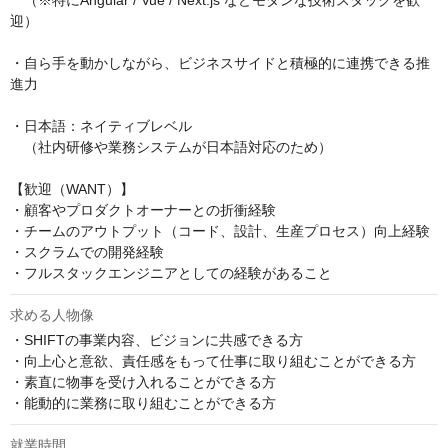
　（※特にAngular / Vue / Next.js などモダンな技術スタックを歓
迎）

・自ら手を動かしながら、ビジネスサイドと積極的に連携できる推
進力

・日本語：ネイティブレベル

　（社内研修や業務システムが日本語対応のため）

【歓迎（WANT）】 

・顧客やプロダクトオーナーとの折衝経験

・チームのアウトプット（コード、設計、生産プロセス）向上経験

・スクラムでの開発経験

・フルスタックエンジニアとしての経験があること
求める人物像
・SHIFTの事業内容、ビジョンに共感できる方

・向上心と意欲、責任感をもって仕事に取り組むことができる方

・素直に物事を受け入れることができる方

・能動的に業務に取り組むことができる方
就業時間