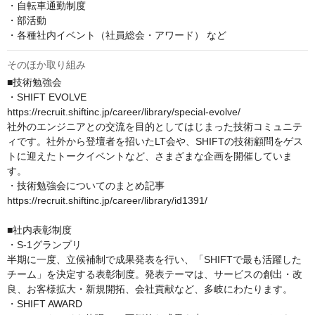
・自転車通勤制度

・部活動

・各種社内イベント（社員総会・アワード） など
そのほか取り組み
■技術勉強会

・SHIFT EVOLVE

https://recruit.shiftinc.jp/career/library/special-evolve/

社外のエンジニアとの交流を目的としてはじまった技術コミュニテ
ィです。社外から登壇者を招いたLT会や、SHIFTの技術顧問をゲス
トに迎えたトークイベントなど、さまざまな企画を開催していま
す。

・技術勉強会についてのまとめ記事

https://recruit.shiftinc.jp/career/library/id1391/

■社内表彰制度

・S-1グランプリ

半期に一度、立候補制で成果発表を行い、「SHIFTで最も活躍した
チーム」を決定する表彰制度。発表テーマは、サービスの創出・改
良、お客様拡大・新規開拓、会社貢献など、多岐にわたります。

・SHIFT AWARD
