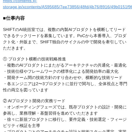
https://contents.xj-
storage.jp/xcontents/AS95685/7ee73856/48fd/4b76/8916/49b0151f
■仕事内容
SHIFTのAI統括室では、複数の内製AIプロダクトを横断してリード
できるテックリードを募集しています。PoCから本番導入、プロダ
クト化・外販まで、SHIFT独自のサイクルの中で開発を牽引してい
ただきます。
① プロダクト横断の技術戦略推進
・複数のAIプロダクトにまたがるアーキテクチャの共通化・最適化
・技術仕様やフレームワークの標準化による開発効率の最大化
・開発チーム間の技術方針のすり合わせや、横断的な技術リード
・各エンジニアは2〜3プロダクトに並行で関与し、全体視点と専門
性の両立を図っています
② AIプロダクト開発の実務リード
・オンボーディングフェーズでは、既存プロダクトの設計・開発に
参画し、業務理解・基盤習得を進めていただきます
・徐々に新規プロダクトに移行し、要件定義・技術選定・フィージ
ビリティ検証を主導
・プロダクトごとのアーキテクチャ設計と技術スタック選定、実装