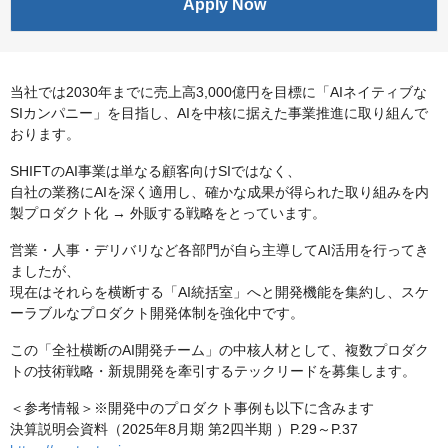
Apply Now
当社では2030年までに売上高3,000億円を目標に「AIネイティブな
SIカンパニー」を目指し、AIを中核に据えた事業推進に取り組んで
おります。
SHIFTのAI事業は単なる顧客向けSIではなく、
自社の業務にAIを深く適用し、確かな成果が得られた取り組みを内
製プロダクト化 → 外販する戦略をとっています。
営業・人事・デリバリなど各部門が自ら主導してAI活用を行ってき
ましたが、
現在はそれらを横断する「AI統括室」へと開発機能を集約し、スケ
ーラブルなプロダクト開発体制を強化中です。
この「全社横断のAI開発チーム」の中核人材として、複数プロダク
トの技術戦略・新規開発を牽引するテックリードを募集します。
＜参考情報＞※開発中のプロダクト事例も以下に含みます
決算説明会資料（2025年8月期 第2四半期 ）P.29～P.37