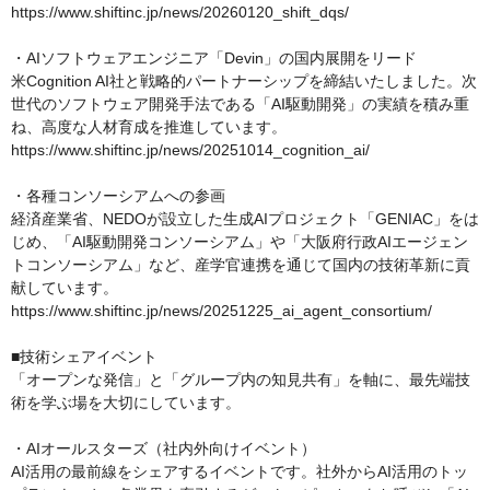
https://www.shiftinc.jp/news/20260120_shift_dqs/

・AIソフトウェアエンジニア「Devin」の国内展開をリード

米Cognition AI社と戦略的パートナーシップを締結いたしました。次
世代のソフトウェア開発手法である「AI駆動開発」の実績を積み重
ね、高度な人材育成を推進しています。

https://www.shiftinc.jp/news/20251014_cognition_ai/

・各種コンソーシアムへの参画

経済産業省、NEDOが設立した生成AIプロジェクト「GENIAC」をは
じめ、「AI駆動開発コンソーシアム」や「大阪府行政AIエージェン
トコンソーシアム」など、産学官連携を通じて国内の技術革新に貢
献しています。

https://www.shiftinc.jp/news/20251225_ai_agent_consortium/

■技術シェアイベント

「オープンな発信」と「グループ内の知見共有」を軸に、最先端技
術を学ぶ場を大切にしています。

・AIオールスターズ（社内外向けイベント）

AI活用の最前線をシェアするイベントです。社外からAI活用のトッ