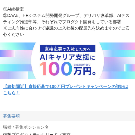
①AI統括室
②DAAE、HRシステム開発開発グループ、デリバリ改革部、AIテス
ティング推進部等、それぞれでプロダクト開発をしている部署
※ご志向性に合わせて協議の上入社後の配属先を決めますのでご安
心ください
【締切間近】直接応募で100万円プレゼントキャンペーンの詳細は
こちら！
募集要項
職種 / 募集ポジション名
内製プロダクトテックリード／東京