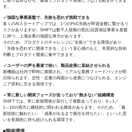
に取り込みながら、最速でプロダクト開発につなげる動きができま
す。
✓強固な事業基盤で、失敗を恐れず挑戦できる
多くのAIスタートアップでは、1つのPoC失敗が即資金難に繋がるリ
スクがありますが、SHIFTは数千人規模の受託/品質保証事業を基盤
に持つ、上場企業の強固な体力があります。
そのため、プロダクトのチャレンジに“全振り”できる環境があり、
「失敗を恐れずに開発できる」という安心感のもと、本質的な技術
判断とプロダクト開発に集中できます。
✓ユーザーの声を最速で拾い、製品改善に直結させられる
新機能は社内で即時に展開され、リアルな業務フィードバックが即
日得られます。定性・定量の両面から改善につなげられる、エンジ
ニア冥利に尽きる環境です。
✓常に新しい開発フェーズが走っており”飽きない”組織構造
SHIFTでは、常に新規開発が並行して複数走っており、0→1／
1→10の両方に継続的に関われる構造があります。そのため、「最
新技術に触れたい」「成果が出るまで責任を持ちたい」といった思
いを長期的に持ち続けられる環境です。
■開発環境