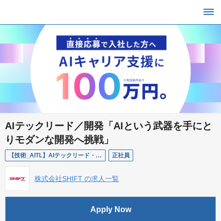
AIテックリード／開発「AIという武器を手にと
りモダンな開発へ挑戦」
【技術_AITL】AIテックリード・AI駆動開発エンジニア
正社員
株式会社SHIFT の求人一覧
Apply Now