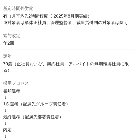
所定時間外労働
有（月平均7.2時間程度 ※2025年8月期実績）

※対象者は単体正社員。管理監督者、裁量労働制の対象者は除く
給与改定
年2回
定年
70歳（正社員および、契約社員、アルバイトの無期転換社員に限
る）
採用プロセス
書類選考

 ↓

1次選考（配属先グループ責任者）

 ↓

最終選考（配属先部署責任者）

 ↓

内定

 ↓
