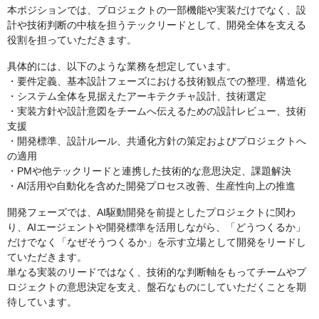
本ポジションでは、プロジェクトの一部機能や実装だけでなく、設
計や技術判断の中核を担うテックリードとして、開発全体を支える
役割を担っていただきます。
具体的には、以下のような業務を想定しています。
・要件定義、基本設計フェーズにおける技術観点での整理、構造化
・システム全体を見据えたアーキテクチャ設計、技術選定
・実装方針や設計意図をチームへ伝えるための設計レビュー、技術
支援
・開発標準、設計ルール、共通化方針の策定およびプロジェクトへ
の適用
・PMや他テックリードと連携した技術的な意思決定、課題解決
・AI活用や自動化を含めた開発プロセス改善、生産性向上の推進
開発フェーズでは、AI駆動開発を前提としたプロジェクトに関わ
り、AIエージェントや開発標準を活用しながら、「どうつくるか」
だけでなく「なぜそうつくるか」を示す立場として開発をリードし
ていただきます。
単なる実装のリードではなく、技術的な判断軸をもってチームやプ
ロジェクトの意思決定を支え、盤石なものにしていただくことを期
待しています。