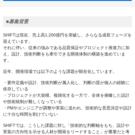
■募集背景
SHIFTは現在、売上高1,200億円を突破し、さらなる成長フェーズを
迎えています。
それに伴い、従来の強みである品質保証やプロジェクト推進力に加
え、設計、技術判断をも牽引できる開発体制の構築を進めていま
す。
近年、開発現場では以下のような課題が顕在化しています。
・要件定義や設計、技術判断が属人化し、判断の質が個人の経験に
依存している
・プロジェクトが大規模、複雑化する一方で、全体を俯瞰した設計
や技術統制が難しくなっている
・PMやエンジニアが調整や実装に追われ、技術的な意思決定や設計
に十分な時間を割けていない
SHIFTでは、こうした課題に対し「技術的な判断軸をもち、設計や
実装の方向性を示せる人材が開発をリードすること」が重要だと考