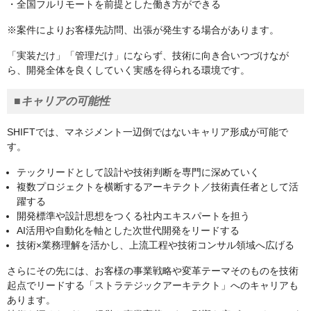
・全国フルリモートを前提とした働き方ができる
※案件によりお客様先訪問、出張が発生する場合があります。
「実装だけ」「管理だけ」にならず、技術に向き合いつづけなが
ら、開発全体を良くしていく実感を得られる環境です。
■キャリアの可能性
SHIFTでは、マネジメント一辺倒ではないキャリア形成が可能で
す。
テックリードとして設計や技術判断を専門に深めていく
複数プロジェクトを横断するアーキテクト／技術責任者として活
躍する
開発標準や設計思想をつくる社内エキスパートを担う
AI活用や自動化を軸とした次世代開発をリードする
技術×業務理解を活かし、上流工程や技術コンサル領域へ広げる
さらにその先には、お客様の事業戦略や変革テーマそのものを技術
起点でリードする「ストラテジックアーキテクト」へのキャリアも
あります。