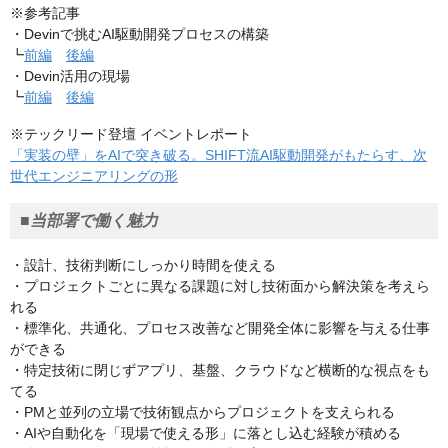
※参考記事
・Devinで挑むAI駆動開発プロセスの構築
┗
前編
後編
・Devin活用の現場
┗
前編
後編
※テックリード登壇 イベントレポート
「実装の壁」をAIで突き破る。SHIFT流AI駆動開発がもたらす、次
世代エンジニアリングの形
■当部署で働く魅力
・設計、技術判断にしっかり時間を使える
・プロジェクトごとに異なる課題に対し技術面から解決策を考えら
れる
・標準化、共通化、プロセス改善など開発全体に影響を与える仕事
ができる
・特定技術に閉じずアプリ、基盤、クラウドなど横断的な視点をも
てる
・PMと並列の立場で技術観点からプロジェクトを支えられる
・AIや自動化を「現場で使える形」に落とし込む経験が積める