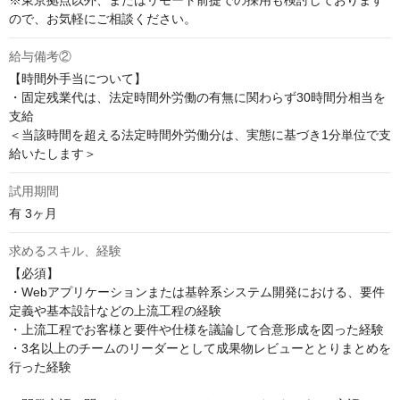
※東京拠点以外、またはリモート前提での採用も検討しております
ので、お気軽にご相談ください。
給与備考②
【時間外手当について】

・固定残業代は、法定時間外労働の有無に関わらず30時間分相当を
支給

＜当該時間を超える法定時間外労働分は、実態に基づき1分単位で支
給いたします＞
試用期間
有 3ヶ月
求めるスキル、経験
【必須】

・Webアプリケーションまたは基幹系システム開発における、要件
定義や基本設計などの上流工程の経験

・上流工程でお客様と要件や仕様を議論して合意形成を図った経験

・3名以上のチームのリーダーとして成果物レビューととりまとめを
行った経験
