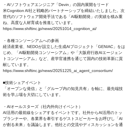
・AIソフトウェアエンジニア「Devin」の国内展開をリード

米Cognition AI社と戦略的パートナーシップを締結いたしました。次
世代のソフトウェア開発手法である「AI駆動開発」の実績を積み重
ね、高度な人材育成を推進しています。

https://www.shiftinc.jp/news/20251014_cognition_ai/

・各種コンソーシアムへの参画

経済産業省、NEDOが設立した生成AIプロジェクト「GENIAC」をは
じめ、「AI駆動開発コンソーシアム」や「大阪府行政AIエージェン
トコンソーシアム」など、産学官連携を通じて国内の技術革新に貢
献しています。

https://www.shiftinc.jp/news/20251225_ai_agent_consortium/

■技術シェアイベント

「オープンな発信」と「グループ内の知見共有」を軸に、最先端技
術を学ぶ場を大切にしています。

・AIオールスターズ（社内外向けイベント）

AI活用の最前線をシェアするイベントです。社外からAI活用のトッ
プランナーや、各業界を牽引するゲストスピーカーをお呼びし「AI
が創る未来」を議論します。他社との交流やディスカッションを通