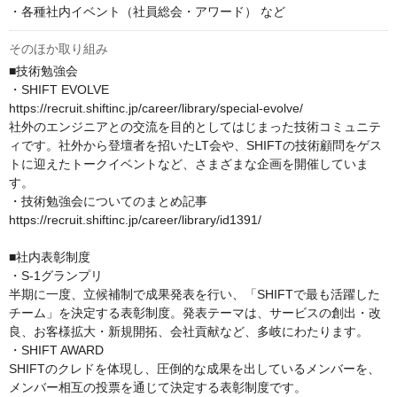
・各種社内イベント（社員総会・アワード） など
そのほか取り組み
■技術勉強会

・SHIFT EVOLVE

https://recruit.shiftinc.jp/career/library/special-evolve/

社外のエンジニアとの交流を目的としてはじまった技術コミュニテ
ィです。社外から登壇者を招いたLT会や、SHIFTの技術顧問をゲス
トに迎えたトークイベントなど、さまざまな企画を開催していま
す。

・技術勉強会についてのまとめ記事

https://recruit.shiftinc.jp/career/library/id1391/

■社内表彰制度

・S-1グランプリ

半期に一度、立候補制で成果発表を行い、「SHIFTで最も活躍した
チーム」を決定する表彰制度。発表テーマは、サービスの創出・改
良、お客様拡大・新規開拓、会社貢献など、多岐にわたります。

・SHIFT AWARD

SHIFTのクレドを体現し、圧倒的な成果を出しているメンバーを、
メンバー相互の投票を通じて決定する表彰制度です。