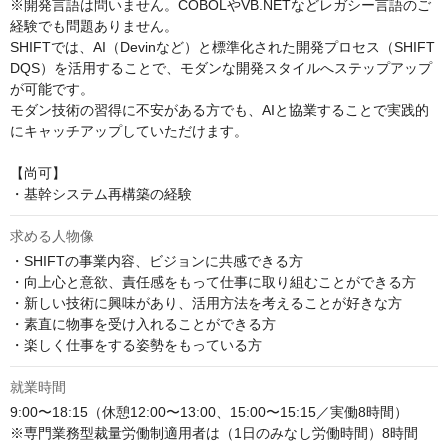
※開発言語は問いません。COBOLやVB.NETなどレガシー言語のご
経験でも問題ありません。

SHIFTでは、AI（Devinなど）と標準化された開発プロセス（SHIFT 
DQS）を活用することで、モダンな開発スタイルへステップアップ
が可能です。

モダン技術の習得に不安がある方でも、AIと協業することで実践的
にキャッチアップしていただけます。

【尚可】

・基幹システム再構築の経験
求める人物像
・SHIFTの事業内容、ビジョンに共感できる方

・向上心と意欲、責任感をもって仕事に取り組むことができる方

・新しい技術に興味があり、活用方法を考えることが好きな方

・素直に物事を受け入れることができる方

・楽しく仕事をする姿勢をもっている方
就業時間
9:00〜18:15（休憩12:00〜13:00、15:00〜15:15／実働8時間）

※専門業務型裁量労働制適用者は（1日のみなし労働時間）8時間