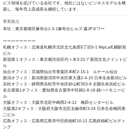
ビス領域を拡げている会社です。他社にはないビジネスモデルを構
築し、毎年売上高成長を継続しています。
事業拠点
本社：東京都港区麻布台1-3-1麻布台ヒルズ 森JPタワー

ーーーーーーーー

札幌オフィス：北海道札幌市北区北七条西5丁目5-1 MipLa札幌駅前
ビル

新宿第１オフィス：東京都渋谷区代々木3-22-7 新宿文化クイントビ
ル

仙台オフィス：宮城県仙台市青葉区本町2-15-1　ルナール仙台

新潟オフィス：新潟県新潟市中央区東大通2-4-10 日本生命新潟ビル

浜松オフィス：静岡県浜松市中央区砂山町353-8 太陽生命浜松ビル

名古屋第1オフィス：愛知県名古屋市中区錦1-8-18 錦ハーモニービ
ル 

大阪オフィス：大阪市北区中崎西2-4-12　梅田センタービル

大阪第2オフィス：大阪府大阪市北区太融寺町3-24 日本生命梅田第
二ビル

広島オフィス：広島県広島市中区鉄砲町10-12 広島鉄砲町ビルディ
ング
