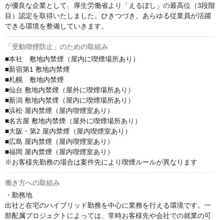
が優良な企業として、厚生労働省より「えるぼし」の最高位（3段階
目）認定を取得いたしました。ひきつづき、あらゆる従業員が活躍
できる環境を整備していきます。
「受動喫煙防止」のための取組み
■本社　敷地内禁煙（屋内に喫煙場所あり）

■新宿第1 敷地内禁煙

■札幌　敷地内禁煙

■仙台 敷地内禁煙（屋外に喫煙場所あり） 

■新潟 敷地内禁煙（屋内に喫煙場所あり） 

■浜松 屋内禁煙（屋内喫煙室あり）

■名古屋 敷地内禁煙（屋外に喫煙場所あり） 

■大阪・第2 屋内禁煙（屋内喫煙室あり）

■広島 屋内禁煙（屋内喫煙室あり） 

■福岡 屋内禁煙（屋内喫煙室あり）

※お客様先勤務の場合は案件先により喫煙ルールが異なります
働き方への取組み
・勤務地

出社と在宅のハイブリッド勤務を中心に業務を行える環境です。一
部配属プロジェクトによっては、常時お客様先や会社での就業の可