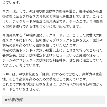
えています。
その一環として、AI活用や開発標準の整備を通じ、要件定義から進
捗管理に至るプロセスの可視化と構造化を推進しています。これに
より、テックリードが迅速に意思決定でき、チーム全体が再現性高
く開発を遂行できる体制づくりに取り組んでいます。
今回募集する「AI駆動開発テックリード」は、こうした次世代の開
発スタイルにおいて、技術面からプロジェクト全体を支え、設計や
実装の質を高めていく役割を担っていただきます。
特定の技術トレンドへの深い精通以上に、これまで培ってこられた
要件定義、設計、技術選定およびレビューといった経験を活かし、
チームやプロジェクトの技術的な判断軸を、ぜひ共に確立していた
だきたいと考えています。
SHIFTは、AIや新技術を「目的」にするのではなく、判断力や生産
性、そして品質を高めるための手段として捉えています。
これまでの開発や設計経験を土台に、次の時代の開発を技術面から
リードしていきませんか。
■仕事内容