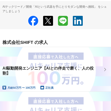
AIテックリード／開発「AIという武器を手にとりモダンな開発へ挑戦」 をシェ
アしましょう
株式会社SHIFT の求人
AI駆動開発エンジニア【AIとの伴走で磨く、人の役
割】
月給
50万円 〜 100万円
正社員