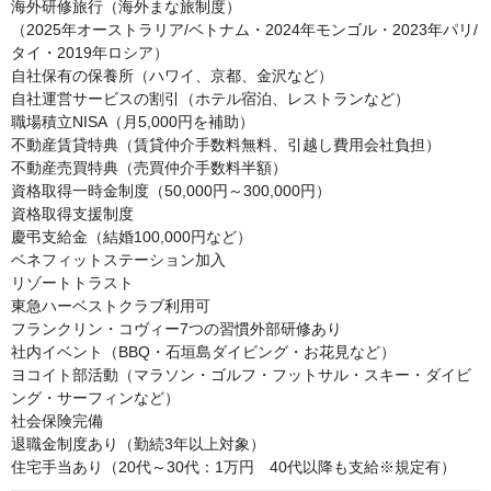
海外研修旅行（海外まな旅制度）

（2025年オーストラリア/ベトナム・2024年モンゴル・2023年パリ/
タイ・2019年ロシア）

自社保有の保養所（ハワイ、京都、金沢など）

自社運営サービスの割引（ホテル宿泊、レストランなど）

職場積立NISA（月5,000円を補助）

不動産賃貸特典（賃貸仲介手数料無料、引越し費用会社負担）

不動産売買特典（売買仲介手数料半額）

資格取得一時金制度（50,000円～300,000円）

資格取得支援制度

慶弔支給金（結婚100,000円など）

ベネフィットステーション加入

リゾートトラスト

東急ハーベストクラブ利用可

フランクリン・コヴィー7つの習慣外部研修あり

社内イベント（BBQ・石垣島ダイビング・お花見など）

ヨコイト部活動（マラソン・ゴルフ・フットサル・スキー・ダイビ
ング・サーフィンなど）

社会保険完備

退職金制度あり（勤続3年以上対象）

住宅手当あり（20代～30代：1万円　40代以降も支給※規定有）