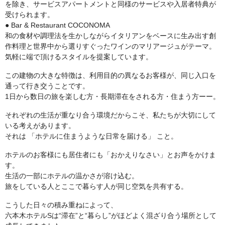
を除き、サービスアパートメントと同様のサービスや入居者特典が
受けられます。
● Bar & Restaurant COCONOMA
和の食材や調理法を生かしながらイタリアンをベースに生み出す創
作料理と世界中から選りすぐったワインのマリアージュがテーマ。
気軽に端で頂けるスタイルを提案しています。
この建物の大きな特徴は、利用目的の異なるお客様が、同じ入口を
通って行き交うことです。
1日から数日の旅を楽しむ方・長期滞在をされる方・住まう方ーー。
それぞれの生活が重なり合う環境だからこそ、私たちが大切にして
いる考えがあります。
それは 「ホテルに住まうような日常を届ける」 こと。
ホテルのお客様にも居住者にも「おかえりなさい」とお声をかけま
す。
生活の一部にホテルの温かさが溶け込む。
旅をしている人とここで暮らす人が同じ空気を共有する。
こうした日々の積み重ねによって、
六本木ホテルSは“滞在”と“暮らし”がほどよく混ざり合う場所として