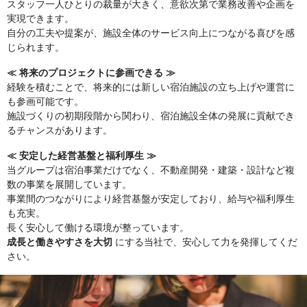
スタッフ一人ひとりの裁量が大きく、意欲次第で業務改善や企画を
実現できます。
自分の工夫や提案が、施設全体のサービス向上につながる喜びを感
じられます。
≪ 将来のプロジェクトに参画できる ≫
経験を積むことで、将来的には新しい宿泊施設の立ち上げや運営に
も参画可能です。
施設づくりの初期段階から関わり、宿泊施設全体の発展に貢献でき
るチャンスがあります。
≪ 安定した経営基盤と福利厚生 ≫
当グループは宿泊事業だけでなく、不動産開発・建築・設計など複
数の事業を展開しています。
事業間のつながりにより経営基盤が安定しており、給与や福利厚生
も充実。
長く安心して働ける環境が整っています。
成長と働きやすさを大切
にする当社で、安心して力を発揮してくだ
さい。