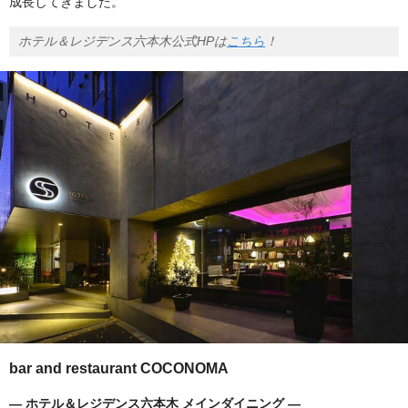
成長してきました。
ホテル＆レジデンス六本木公式HPは
こちら
！
bar and restaurant COCONOMA
― ホテル＆レジデンス六本木 メインダイニング ―