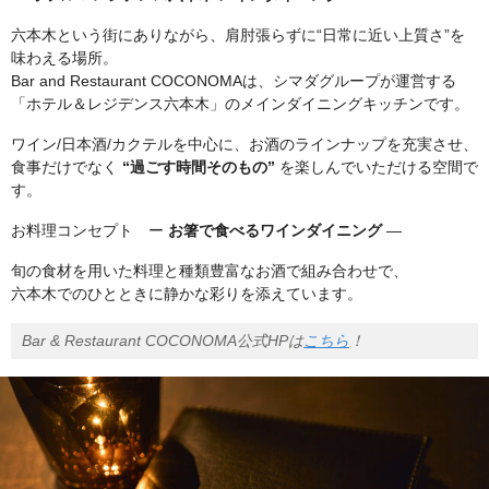
六本木という街にありながら、肩肘張らずに“日常に近い上質さ”を
味わえる場所。
Bar and Restaurant COCONOMAは、シマダグループが運営する
「ホテル＆レジデンス六本木」のメインダイニングキッチンです。
ワイン/日本酒/カクテルを中心に、お酒のラインナップを充実させ、
食事だけでなく
“過ごす時間そのもの”
を楽しんでいただける空間で
す。
お料理コンセプト ー
お箸で食べるワインダイニング
―
旬の食材を用いた料理と種類豊富なお酒で組み合わせで、
六本木でのひとときに静かな彩りを添えています。
Bar & Restaurant COCONOMA公式HPは
こちら
！