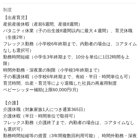
制度
【出産育児】

産前産後休暇（産前6週間、産後8週間）

パタニティ休業（子の出生後8週間以内に最大４週間）、育児休職
（生後2年）

フレックス勤務（小学校6年終期まで。内勤者の場合は、コアタイム
なしも選択可）

勤務時間短縮（小学生3年終期まで、10分を単位に1日2時間を上
限）

時間外勤務・深夜業の制限（小学校3年終期まで）

子の看護休暇（小学校6年終期まで、有給・半日・時間単位も可）

育児時間、出産・育児等により退職した社員の再雇用制度

ベビーシッター補助(上限60,000円/月)

【介護】

介護休職（対象家族1人につき通算365日）

介護休暇（半日・時間単位で取得可）

フレックス勤務（介護終了まで。内勤者の場合は、コアタイムなし
も選択可）

勤務時間短縮等の措置（3年間複数回利用可能）、時間外勤務・深夜