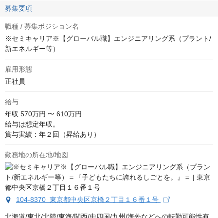
募集要項
職種 / 募集ポジション名
※セミキャリア※【グローバル職】エンジニアリング系（プラント/
新エネルギー等）
雇用形態
正社員
給与
年収
570万円 〜 610万円
給与は想定年収。

賞与実績：年２回（昇給あり）
勤務地の所在地/地図
104-8370 東京都中央区京橋２丁目１６番１号
北海道/東北/北陸/東海/関西/中四国/九州/海外などへの転勤可能性有