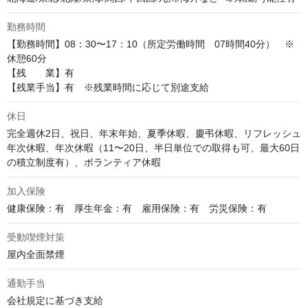
勤務時間
【勤務時間】08：30〜17：10（所定労働時間　07時間40分）　※
休憩60分

【残　　業】有

【残業手当】有　※残業時間に応じて別途支給
休日
完全週休2日、祝日、年末年始、夏季休暇、慶弔休暇、リフレッシュ
年次休暇、年次休暇（11〜20日、半日単位での取得も可、最大60日
の積立制度有）、ボランティア休暇
加入保険
健康保険：有　厚生年金：有　雇用保険：有　労災保険：有
受動喫煙対策
屋内全面禁煙
通勤手当
会社規定に基づき支給