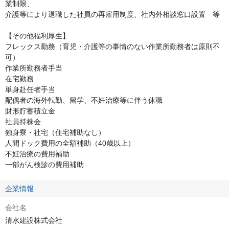
業制限、

介護等により退職した社員の再雇用制度、社内外相談窓口設置　等

【その他福利厚生】

フレックス勤務（育児・介護等の事情のない作業所勤務者は原則不
可）

作業所勤務者手当

在宅勤務

単身赴任者手当

配偶者の海外転勤、留学、不妊治療等に伴う休職

財形貯蓄積立金

社員持株会

独身寮・社宅（住宅補助なし）

人間ドック費用の全額補助（40歳以上）

不妊治療の費用補助

一部がん検診の費用補助
企業情報
会社名
清水建設株式会社