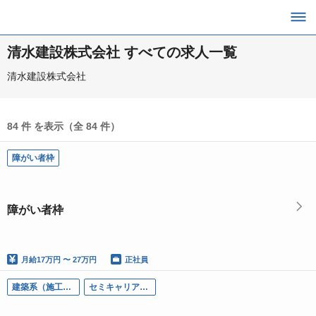
清水建設株式会社 すべての求人一覧
清水建設株式会社
84 件 を表示（全 84 件）
障がい者枠
障がい者枠
月給
17万円 〜 27万円
正社員
建築系（施工管理）
セミキャリア採用