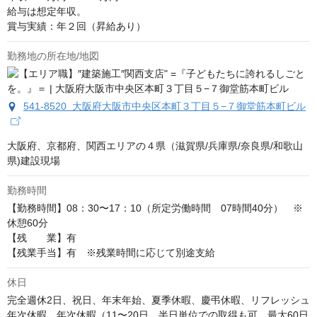
給与は想定年収。

賞与実績：年２回（昇給あり）
勤務地の所在地/地図
541-8520 大阪府大阪市中央区本町３丁目５−７御堂筋本町ビル
大阪府、京都府、関西エリアの４県（滋賀県/兵庫県/奈良県/和歌山
県)建設現場
勤務時間
【勤務時間】08：30〜17：10（所定労働時間　07時間40分）　※
休憩60分

【残　　業】有

【残業手当】有　※残業時間に応じて別途支給
休日
完全週休2日、祝日、年末年始、夏季休暇、慶弔休暇、リフレッシュ
年次休暇、年次休暇（11〜20日、半日単位での取得も可、最大60日