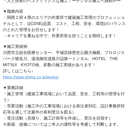
・人と技術のベストミックスな施工！〜デジタル施工へ挑戦中〜
▼職務内容
・関西２府４県のエリアの作業所で建築施工管理のプロフェッショ
ナルとして、QCDSE(品質、コスト、工程、安全、環境)のバランス
のとれた管理をお任せします！
・キャリアを重ねる中で、作業所長を担うことを期待します！
▼施工実績例
川西市立総合医療センター、平城宮跡歴史公園大極殿、プロロジス
パーク猪名川、湯浅御坊道路川辺第一トンネル、HOTEL THE
MITSUI KYOTO他、多数の施工実績があります！
詳しくはこちら↓
https://www.shimz.co.jp/works/
▼業務詳細
・施工管理（建築工事現場において品質、安全、工程等の管理を行
う）
・営業活動（施工中の工事現場における発注者対応、設計事務所対
応等を通して次案件の有利受注を図る）
・受注活動（見積り、施工計画等を作成し、受注を目指す）
※新築、改修についてはご本人の適性等を考慮して判断します。