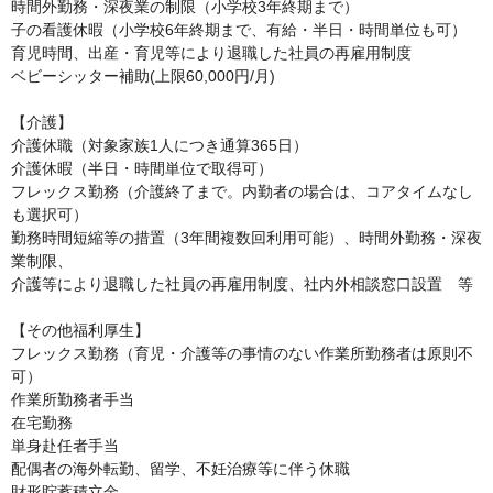
時間外勤務・深夜業の制限（小学校3年終期まで）

子の看護休暇（小学校6年終期まで、有給・半日・時間単位も可）

育児時間、出産・育児等により退職した社員の再雇用制度

ベビーシッター補助(上限60,000円/月)

【介護】

介護休職（対象家族1人につき通算365日）

介護休暇（半日・時間単位で取得可）

フレックス勤務（介護終了まで。内勤者の場合は、コアタイムなし
も選択可）

勤務時間短縮等の措置（3年間複数回利用可能）、時間外勤務・深夜
業制限、

介護等により退職した社員の再雇用制度、社内外相談窓口設置　等

【その他福利厚生】

フレックス勤務（育児・介護等の事情のない作業所勤務者は原則不
可）

作業所勤務者手当

在宅勤務

単身赴任者手当

配偶者の海外転勤、留学、不妊治療等に伴う休職

財形貯蓄積立金
