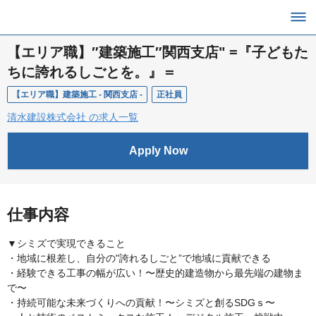
【エリア職】″建築施工″関西支店" =『子どもた
ちに誇れるしごとを。』＝
【エリア職】建築施工 - 関西支店 -
正社員
清水建設株式会社 の求人一覧
Apply Now
仕事内容
▼シミズで実現できること
・地域に根差し、自分の"誇れるしごと”で地域に貢献できる
・経験できる工事の幅が広い！〜歴史的建造物から最先端の建物ま
で〜
・持続可能な未来づくりへの貢献！〜シミズと創るSDGｓ〜