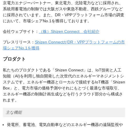
京電力エナジーパートナー、東北電力、北陸電力などに採用され、
系統用蓄電池の制御では大阪ガスや東急不動産、西鉄グループなど
に採用されています。また、DR・VPPプラットフォーム市場の調査
において、市場シェアNo.1を獲得しております。
会社ウェブサイト：
（株）Shizen Connect 会社紹介
プレスリリース：
Shizen ConnectがDR・VPPプラットフォームの市
場シェアNo.1を獲得
プロダクト
私たちのプロダクトである「Shizen Connect」は、IoT技術と人工
知能（AI)を利用し独自開発した次世代のエネルギーマネジメントシ
ステムです。エネルギー機器とローカルで接続するIoT機器「Shizen
Box」と、電力市場の価格予測やそれにもとづく最適な市場取引、
エネルギー機器の制御計画生成などを行うクラウド部分から構成さ
れます。
主な機能
発電所、蓄電池、電気自動車などのエネルギー機器の遠隔監視や