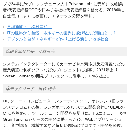
プで24年に米ブロックチェーン大手Polygon Labsに売却） の創業
者/代表取締役COOや日本子会社の代表取締役を務める。2018年に
自然電力（株）に参画し、エネテック分野を牽引。
日経新聞：「松村宗和」
ITの世界から自然エネルギーの世界に飛び込んだ理由とは？
デジタルと自然エネルギーが作り上げる新しい地域社会
②研究開発部長 小林高志
システムインテグレーターにてカーナビや水素添加反応装置などの
産業装置の制御ソフトなどのプロジェクトに従事。2021年より
Shizen Connectの開発プロジェクトに従事し、PMを担当。
③テックリード 田代 硬士
HP, ソニー・コンピュータエンターテイメント、オレンジ（旧フラ
ンステレコム）の後、シンガポールのシステム開発会社CYOLABの
CTOを務める。ツールチェーン開発を皮切りに、PSエミュレータや
Gran Turismoシリーズの開発に携わった後、Webアプリケーショ
ン、音声認識、機械学習など幅広い領域のプロダクト開発を経験。