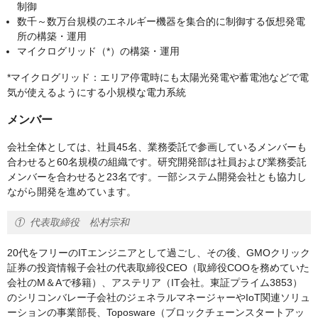
制御
数千～数万台規模のエネルギー機器を集合的に制御する仮想発電
所の構築・運用
マイクログリッド（*）の構築・運用
*マイクログリッド：エリア停電時にも太陽光発電や蓄電池などで電
気が使えるようにする小規模な電力系統
メンバー
会社全体としては、社員45名、業務委託で参画しているメンバーも
合わせると60名規模の組織です。研究開発部は社員および業務委託
メンバーを合わせると23名です。一部システム開発会社とも協力し
ながら開発を進めています。
① 代表取締役 松村宗和
20代をフリーのITエンジニアとして過ごし、その後、GMOクリック
証券の投資情報子会社の代表取締役CEO（取締役COOを務めていた
会社のM＆Aで移籍）、アステリア（IT会社。東証プライム3853）
のシリコンバレー子会社のジェネラルマネージャーやIoT関連ソリュ
ーションの事業部長、Toposware（ブロックチェーンスタートアッ