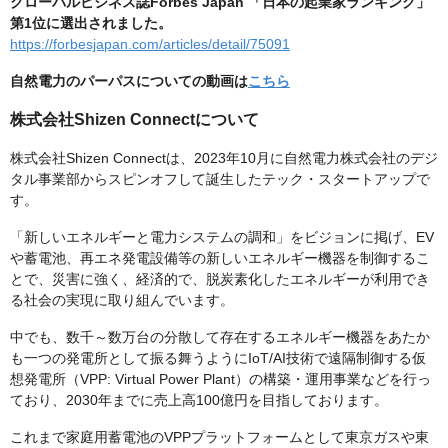
グローバルビジネス誌Forbes Japan 「日本の起業家ランキング」
第1位に選出されました。
https://forbesjapan.com/articles/detail/75091
自然電力のパーパスについての動画は
こちら
株式会社Shizen Connectについて
株式会社Shizen Connectは、2023年10月に自然電力株式会社のデジ
タル事業部からスピンオフして誕生したテック・スタートアップで
す。
「新しいエネルギーと電力システムの調和」をビジョンに掲げ、EV
や蓄電池、再エネ発電設備等の新しいエネルギー機器を制御するこ
とで、災害に強く、経済的で、脱炭素化したエネルギーが利用でき
る社会の実現に取り組んでいます。
中でも、数千～数万台の分散して存在するエネルギー機器をあたか
も一つの発電所として振る舞うようにIoT/AI技術で遠隔制御する仮
想発電所（VPP: Virtual Power Plant）の構築・運用事業などを行っ
ており、2030年までに売上高100億円を目指しております。
これまで家庭用蓄電池のVPPプラットフォームとして東京ガスや東