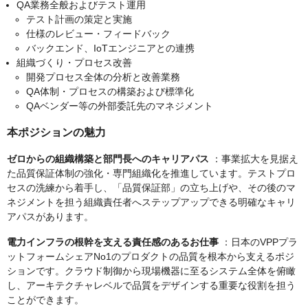
QA業務全般およびテスト運用
テスト計画の策定と実施
仕様のレビュー・フィードバック
バックエンド、IoTエンジニアとの連携
組織づくり・プロセス改善
開発プロセス全体の分析と改善業務
QA体制・プロセスの構築および標準化
QAベンダー等の外部委託先のマネジメント
本ポジションの魅力
ゼロからの組織構築と部門長へのキャリアパス
：事業拡大を見据え
た品質保証体制の強化・専門組織化を推進しています。テストプロ
セスの洗練から着手し、「品質保証部」の立ち上げや、その後のマ
ネジメントを担う組織責任者へステップアップできる明確なキャリ
アパスがあります。
電力インフラの根幹を支える責任感のあるお仕事
：日本のVPPプラ
ットフォームシェアNo1のプロダクトの品質を根本から支えるポジ
ションです。クラウド制御から現場機器に至るシステム全体を俯瞰
し、アーキテクチャレベルで品質をデザインする重要な役割を担う
ことができます。