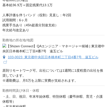
年収800万の場合

基本給36.9万＋固定残業代13.1万

人事評価を伴うバンド（役割）見直し：年2回

試用期間：6ヶ月

残業手当あり（45h超過分別途支給）

年次給与改定あり
勤務地の所在地/地図
103-0023 東京都中央区日本橋本町二丁目4番7号 遠五ビル
原則リモートワーク可。出社については1週間に1度程度の出社を推
奨しています。

※通勤費は、月5万を上限に実費が支給されます。
勤務時間及び休日・休暇
・土、日、祝日、年末年始休暇、特別休暇（慶弔休暇、育児・介護
休暇等）

・年次有給休暇
