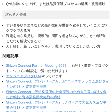
QA組織の立ち上げ、または品質保証プロセスの構築・改善経験
求める人物像
デジタルや再エネなどの最新技術が世界を変革していくことにワ
クワクできる方
課題を自ら発見し、能動的に周囲を巻き込みながら、かつ細部に
こだわり解決できる方
人と接し、新しいことを考え、実現していくことが楽しい方
関連記事
Shizen Connect Partner Meeting 2025
（会社・事業・プロダク
トについての解説をご覧いただけます）
エンジニアブログQiita
やっています！
Shizen Connect、プレシリーズA 3rdクローズでソラコム及びダイ
キンの2社と資本業務提携
Shizen Connect、仮想発電所の社会実装のため大手電力3社を含
む計8社と資本業務提携契約を締結
Shizen Connect、プレシリーズA 2ndクローズで大阪ガス及び事
業会社1社と資本業務提携