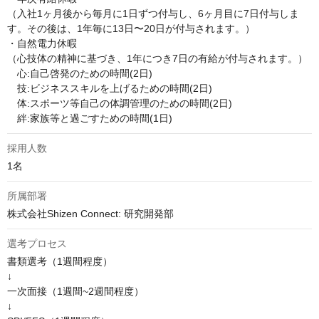
（入社1ヶ月後から毎月に1日ずつ付与し、6ヶ月目に7日付与しま
す。その後は、1年毎に13日〜20日が付与されます。）

・自然電力休暇

（心技体の精神に基づき、1年につき7日の有給が付与されます。）

　心:自己啓発のための時間(2日)

　技:ビジネススキルを上げるための時間(2日)

　体:スポーツ等自己の体調管理のための時間(2日)

　絆:家族等と過ごすための時間(1日)
採用人数
1名
所属部署
株式会社Shizen Connect: 研究開発部
選考プロセス
書類選考（1週間程度）

↓

一次面接（1週間~2週間程度）

↓
