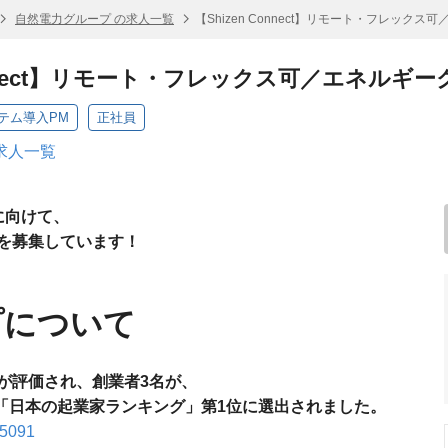
自然電力グループ の求人一覧
【Shizen Connect】リモート・フレック
Connect】リモート・フレックス可／エネル
システム導入PM
正社員
求人一覧
に向けて、
を募集しています！
プについて
が評価され、創業者3名が、
an 「日本の起業家ランキング」第1位に選出されました。
/75091