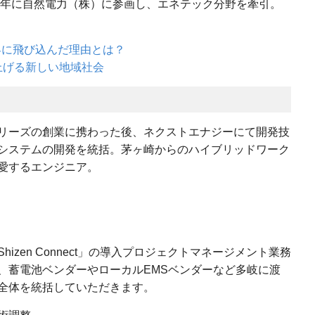
18年に自然電力（株）に参画し、エネテック分野を牽引。
界に飛び込んだ理由とは？
上げる新しい地域社会
リーズの創業に携わった後、ネクストエナジーにて開発技
システムの開発を統括。茅ヶ崎からのハイブリッドワーク
愛するエンジニア。
zen Connect」の導入プロジェクトマネージメント業務
、蓄電池ベンダーやローカルEMSベンダーなど多岐に渡
全体を統括していただきます。