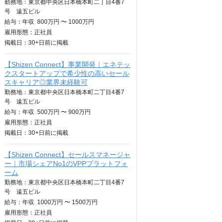
勤務地：東京都中央区日本橋本町二丁目4番7
号 遠五ビル
給与：
年収
800万円 〜 1000万円
雇用形態：正社員
掲載日：
30+日
前に掲載
【Shizen Connect】事業開発｜エネテッ
クスタートアップで希少性の高いセール
スキャリア◎業界未経験可
勤務地：東京都中央区日本橋本町二丁目4番7
号 遠五ビル
給与：
年収
500万円 〜 900万円
雇用形態：正社員
掲載日：
30+日
前に掲載
【Shizen Connect】セールスマネージャ
ー｜市場シェアNo1のVPPプラットフォ
ーム
勤務地：東京都中央区日本橋本町二丁目4番7
号 遠五ビル
給与：
年収
1000万円 〜 1500万円
雇用形態：正社員