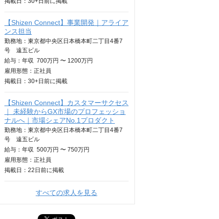
掲載日：
30+日
前に掲載
【Shizen Connect】事業開発｜アライア
ンス担当
勤務地：東京都中央区日本橋本町二丁目4番7
号 遠五ビル
給与：
年収
700万円 〜 1200万円
雇用形態：正社員
掲載日：
30+日
前に掲載
【Shizen Connect】カスタマーサクセス
｜ 未経験からGX市場のプロフェッショ
ナルへ｜市場シェアNo.1プロダクト
勤務地：東京都中央区日本橋本町二丁目4番7
号 遠五ビル
給与：
年収
500万円 〜 750万円
雇用形態：正社員
掲載日：
22日
前に掲載
すべての求人を見る