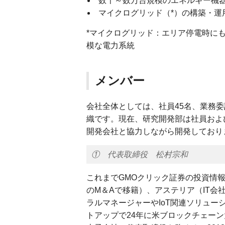
数千～数万台規模のエネルギー機
マイクログリッド（*）の構築・運
*マイクログリッド：エリア停電時に
模な電力系統
メンバー
会社全体としては、社員45名、業務
織です。現在、研究開発部は社員およ
開発会社と協力しながら開発しており
① 代表取締役 松村宗和
これまでGMOクリック証券の投資情報
のM＆Aで移籍）、アステリア（IT会
ラルマネージャーやIoT関連ソリューシ
トアップで24年に米ブロックチェーン大手