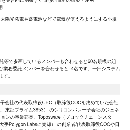
器を集合的に制御する仮想発電所の構築・運用
用
も太陽光発電や蓄電池などで電気が使えるようにする小規
委託等で参画しているメンバーも合わせると60名規模の組
び業務委託メンバーを合わせると14名です。一部システム
ます。
子会社の代表取締役CEO（取締役COOを務めていた会社
社。東証プライム3853） のシリコンバレー子会社のジェネ
ョンの事業部長、Toposware（ブロックチェーンスター
Polygon Labsに売却） の創業者/代表取締役COOや日