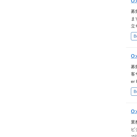
ロ
O
く
携
ン
係
運
活
募
善
な
k
を
ま
ジ
ま
0
定
立
ネ
ェ
に
よ
立
れ
B
で
し
固
例
ム
現
体
ニ
経
言語
客
O
デ
t 
け
ス
募
ワー
イ
験
客
テス
し
深
e
式
が
り
わ
座
B
「
く
時
以
ス
ー
い
ム
ミ
コン
す
O
R
ル
ーク
ー
経
し
業
ル 
だ
「
ラ
ビ
t 
に
力
く
で