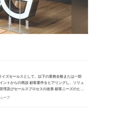
タープライズセールスとして、以下の業務全般または一部
イントからの商談 顧客要件をヒアリングし、ソリュ
管理及びセールスプロセスの改善 顧客ニーズのヒア
構築 ポジションの魅力 「O:der Platfor
キューブ
する中で、価値ある消費体験の提供が集客向上に必要
atform」は、顧客目線を徹底的に追求したUXの高い
し実際に店舗で稼働している光景を目の当たりにした