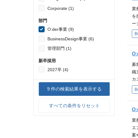
際
Corporate (1)
業
ス
を
ー
部門
ー
ド
O:der事業 (9)
リ
B
模
m
BusinessDesign事業 (6)
に
不
管理部門 (1)
す
モ
O
た
際
新卒採用
向
募
ス
2027卒 (4)
可
織
ー
ま
カ
ド
内
当
9
件の検索結果を表示する
B
模
ん
コ
に
様
設
す
すべての条件をリセット
の
ン
O
た
上
見
向
業
大
導
可
エ
分
成
ま
案
を