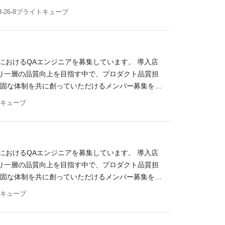
とやりがい 人手不足や原料費高騰により飲食店の倒産が増加
です。 導入事例 大衆ジンギスカン酒場 ラムちゃ
ションの魅力 「O:der Platform」の強みと
-26-8ブライトキューブ
 当社の飲食店舗向けプラットフォーム「O:der
日本一様） 肉好き大黒天（株式会社プレコフーズ
値ある消費体験の提供が集客向上に必要不可欠になっ
ーサービスとして開発を続けています。 サービスを受注
お持ちの方（目安：1年以上、商材・業界問わず） 新
」は、顧客目線を徹底的に追求したUXの高いモバイルオー
だからこその達成感があります。 入社後のミッショ
迎スキル SaaS、ITシステムなどのソリューショ
で稼働している光景を目の当たりにした際は、セール
ンにしておりましたが、現在はグローリーグループ全
ス経験 大手クライアントとの折衝経験 飲食や小売
、自社の販売チャネルを活用したセールス活動をミッ
ェア】のトータルソリューション提案に注力しており
rm」におけるQAエンジニアを募集しています。 導入店
人物像 自分の提案で飲食・小売業界を変えたいとい
販売チャネルを活用した、【SaaSサービス×ハー
みを持つグローリーと連携することで、オフラインを
り一層の品質向上を目指す中で、プロダクト品質担
スピード感を持って主体的に行動できる方 数値目標
営に欠かせない注文・決済端末等のハードウェア技術
した拡販に向けた体制作りに携わっていただくことも
強固な体制を共に創っていただけるメンバー募集をし
げていくDX提案や、グローリーの大規模な営業網を
規模サービスへと成長し、現在も多数の問い合わせをい
うことをミッションにしています。 ソフトウェアだ
トキューブ
くスキル 累計8,000店以上の飲食店に導入される
上数百億〜数千億円規模の大手飲食チェーンとの豊富
たハードウェアとの連携にも関わり、リアルとデジタ
め、営業活動はインバウンドが中心です。 なかで
舗責任者や本社IT部門、決裁者に対して直接行う
点での要件定義、仕様、UI/UXなどに対するレビュ
あり、数百〜数千店舗への導入を見据えた難度の高
、顧客の経営課題に踏み込んだソリューション提案
善や次なる機能提供に向けた継続的な品質保証 ・品
ます。 そのため、店舗オペレーションの向上やDX推
クト開発のスピード感 機能追加は月に2回程行われ
Sを始めとした関係部署との連携 ポジションの魅力
といった高度な営業スキルを磨くことが可能です。
rm」におけるQAエンジニアを募集しています。 導入店
ーサクセス・サポートや開発との距離も近く、他チー
累計8,000店以上の飲食店で利用されているサービ
ド感を持ってプロダクト改善を進めています。 カス
り一層の品質向上を目指す中で、プロダクト品質担
プロダクトへのフィードバックや企画にも挑戦できる
ーズで快適な注文フローを設計・開発し、より直感
せも週に3回実施し、顧客の反応や提案内容をもとに
強固な体制を共に創っていただけるメンバー募集をし
イニングプロジェクト様） からあげ日本一（株式会
利便性を高めるだけでなく、新たな消費行動の創出に
事例 大衆ジンギスカン酒場 ラムちゃん（株式会社
うことをミッションにしています。 ソフトウェアだ
社アデッソ様） 必須スキル 下記いずれかの内、2つ
トキューブ
ングを実施することも可能です。OMO（Online
好き大黒天（株式会社プレコフーズ様） 銀座 篝
たハードウェアとの連携にも関わり、リアルとデジタ
（3年以上） カスタマーサクセスに関連する営業経
。 ソフトウェア×ハードウェア、双方の経験とキャリア形成
目安3年以上）※業界経験問わず 業務フローの設計や
ト計画、設計、実装、結果報告までの実施 ・運用プ
験（ツール導入、マニュアル作成など） データに基づ
ージ、スマートロッカーといったハードウェアとの連
 ITシステムの導入/運用、プロジェクトマネジメ