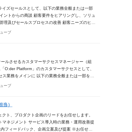
 これまでは、自社の販売チャネルを活用したセール
タープライズセールスとして、以下の業務全般または一部
プロダクトと販売チャネルを活用した、【SaaSサ
イントからの商談 顧客要件をヒアリングし、ソリュ
。 店舗運営に欠かせない注文・決済端末等のハー
管理及びセールスプロセスの改善 顧客ニーズのヒア
ンラインに繋げていくDX提案や、グローリーの大規
構築 ポジションの魅力 「O:der Platfor
キューブ
す。 身に着くスキル 累計8,000店以上の飲食店
する中で、価値ある消費体験の提供が集客向上に必要
だいているため、営業活動はインバウンドが中心で
atform」は、顧客目線を徹底的に追求したUXの高い
な取引実績があり、数百〜数千店舗への導入を見据え
し実際に店舗で稼働している光景を目の当たりにした
会が得られます。 そのため、店舗オペレーションの
 これまでは、自社の販売チャネルを活用したセール
論理的思考力といった高度な営業スキルを磨くことが
ケールさせるカスタマーサクセスマネージャー（組
プロダクトと販売チャネルを活用した、【SaaSサ
おり、スピード感を持ってプロダクト改善を進めてい
der Platform」のカスタマーサクセスとして、
。 店舗運営に欠かせない注文・決済端末等のハー
の打ち合わせも週に3回実施し、顧客の反応や提案
セス業務をメインに 以下の業務全般または一部を担
ンラインに繋げていくDX提案や、グローリーの大規
です。 導入事例 大衆ジンギスカン酒場 ラムちゃ
ョンの策定 KPI（継続率、LTV、NPS、ヘルスス
キューブ
す。 身に着くスキル 累計8,000店以上の飲食店
日本一様） 肉好き大黒天（株式会社プレコフーズ
G、解約対応、アップセルプロセスなどの業務フロー
だいているため、営業活動はインバウンドが中心で
ちの方（目安：3年以上） SaaS、ITシステムなど
務 顧客との定例ミーティング、利用状況のモニタリ
な取引実績があり、数百〜数千店舗への導入を見据え
アライアンスセールス、アカウントセールスの経験
た、課題ヒアリング、改善提案 解約リスク顧客の発
ズ担当）
会が得られます。 そのため、店舗オペレーションの
の一貫した経験 歓迎スキル IT企業での就業経験
ーススタディ）の作成と社内共有 新規顧客向け業務
論理的思考力といった高度な営業スキルを磨くことが
プロジェクト、プロダクト企画のリードをお任せします。
験 POSシステムに携わった経験 求める人物像 自
用のテンプレート／チェックリスト／ガイドライン作
おり、スピード感を持ってプロダクト改善を進めてい
トマネジメント サービス導入時の業務・運用改善提
識を持ち、前向きに仕事を進められる方 スピード感
のフォロー（オンボーディング完了後の引き渡し）、
の打ち合わせも週に3回実施し、顧客の反応や提案
社内フィードバック、企画立案及び提案 ※お任せす
行動できる方