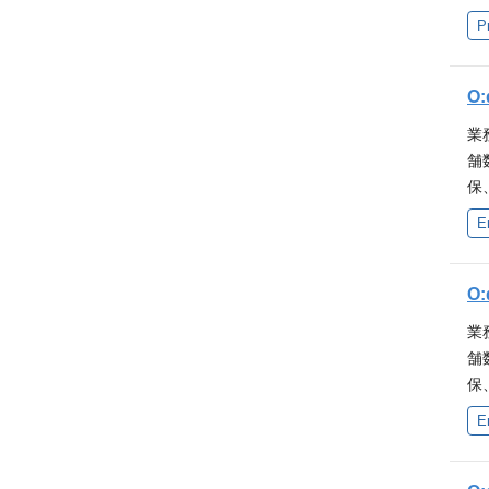
初
内
る
P
す
ん
や
P
様
て
し
規
ダ
O
ン
ン
ス
体
業
店
シ
ま
舗
う
ド
オ
保
を
に
可
て
E
活
た
け
大
な
ル
も
機
ー
O
い
や
質
進
業
て
多
プ
舗
ム
ス
タ
保
環
的
し
て
社
E
も
一
け
以
M
（
ル
験
W
構