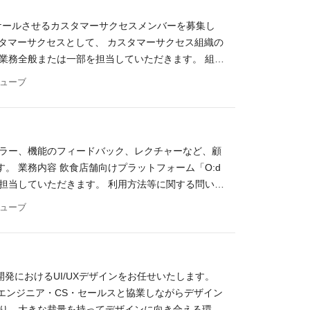
、効率化の推進 ・開発チームやCSを始めとした関
ルやSaaSなどの導入支援経験（要件定義～運用設計～
験を自ら創り上げていく経験ができます。QA知見を
グ、ソリューションセールスとして、課題特定から改
す。 ポジションの魅力 多様な業態に適応し、新た
経験 Gainsight、Totango、Zendes
に合ったキャリアの実現が可能です。 プロダクト
ケールさせるカスタマーサクセスメンバーを募集し
ザー向けFAQ、外部向けマニュアル、社内向けナレッ
店で利用されているサービスのQA/品質保証を担当し
エンタープライズ顧客への導入プロジェクトの経験 3～1
M（プロダクトマネージャー）と密接に連携し、要件
のカスタマーサクセスとして、 カスタマーサクセス組織の
経験 IT、SaaSプロダクトの企画、改善提案、マ
設計・開発し、より直感的で洗練されたインターフ
ること、学ぶことが好きな方 お客様のフィードバック
の拡張フェーズまで、多様な挑戦を経験することで、
業務全般または一部を担当していただきます。 組織
客起点で検証できる方 数字を軸に多職種をまとめら
新たな消費行動の創出にも貢献できます。QA視点
理し、定期的に共有・報告できる方 チームの一員と
ドを楽しめる、柔軟な組織カルチャー 役職、役割に
OKRの設計と運用ルールの策定 オンボーディング、定
変化を楽しむことができる方 自走しつつ知見をチー
キューブ
Online Merges with Offline）の実
推進する裁量があります。組織や仕組みの改善に主
向け業務 顧客との定例ミーティング、利用状況のモ
募概要
方の経験とキャリア形成 Webアプリケーションの
ィットする環境です 開発環境 バックエンド 開発
に向けた、課題ヒアリング、改善提案 解約リスク顧
といったハードウェアとの連携にも関わり、リアルと
Terraform Webフロントエンド 言語: TypeScrip
例（ケーススタディ）の作成と社内共有 新規顧客向
験ができます。QA知見を活かしたQAスペシャリ
プリフロントエンド 言語: Dart, Swift, Kotlin フレーム
 導入用のテンプレート／チェックリスト／ガイドラ
現が可能です。 プロダクトをゼロから創り上げる経
エラー、機能のフィードバック、レクチャーなど、顧
tadog / Sentry 分析基盤: BigQuery / Looker 自動
導入後のフォロー（オンボーディング完了後の引き渡
ャー）と密接に連携し、要件定義から企画・改善まで
 業務内容 飲食店舗向けプラットフォーム「O:d
Clickup / Miro 導入事例 大衆ジンギスカン酒場 ラムちゃん（株
の強みとやりがい 人手不足や原料費高騰により飲食店の倒産
様な挑戦を経験することで、より良いプロダクトを創
一部を担当していただきます。 利用方法等に関する問い合
様） 肉好き大黒天（株式会社プレコフーズ様） 銀
ています。 当社の飲食店舗向けプラットフォーム
織カルチャー 役職、役割に固定されすぎることはな
顧客に対するプロダクト導入サポート サービス導入
どでのQAエンジニア or テスター経験（目安：5年
キューブ
イルオーダーサービスとして開発を続けています。 サービ
。組織や仕組みの改善に主体的に関わりたい方、チ
の魅力 「O:der Platform」の強みとやりが
ミュニケーションスキル（エンジニアや各部署とのス
ルス担当だからこその達成感があります。 入社後の
 バックエンド 開発言語: Go インフラ: AWS
消費体験の提供が集客向上に必要不可欠になっていま
ネジメントのご経験（人数問わず） Next.jsや
ミッションにしておりましたが、現在はグローリーグ
ロントエンド 言語: TypeScript ライブラリ/フレームワ
顧客目線を徹底的に追求したUXの高いモバイルオーダーサ
ンのチューニング経験 CI/CDを使った環境での開発
ハードウェア】のトータルソリューション提案に注力
art, Swift, Kotlin フレームワーク: Flutter 共通ツー
している光景を目の当たりにした際は、セールス担当
ける方 プロダクトに貢献することを大事にする方
技術に強みを持つグローリーと連携することで、オフ
クト開発におけるUI/UXデザインをお任せいたします。
析基盤: BigQuery / Looker 自動テストツール: Playwrigh
の販売チャネルを活用したセールス活動をミッション
な議論を大切にする方 チームの成長を促し、チーム
網を活用した拡販に向けた体制作りに携わっていただ
エンジニア・CS・セールスと協業しながらデザイン
o 導入事例 大衆ジンギスカン酒場 ラムちゃん（株式会社一家ダイニングプ
ャネルを活用した、【SaaSサービス×ハードウェ
される大規模サービスへと成長し、現在も多数の問い合
たり、大きな裁量を持ってデザインに向き合える環境