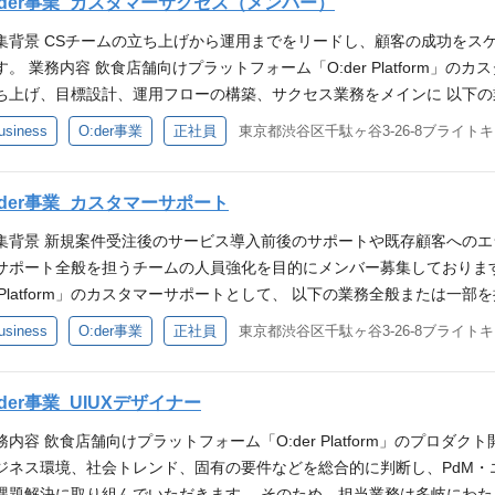
セスの改善や次なる機能提供に向けた継続的な品質保証 ・テスト自動化
:der事業_カスタマーサクセス（メンバー）
課題抽出・改善提案ができること（Excel／BI／SQLの基本） ITツー
にも関わり、リアルとデジタルがシームレスにつながる次世代の購買体
ト経験 ITやSaaS企業でのカスタマーサクセスや導入コンサルティン
部署との連携 これまでのご経験・志向性に合わせて、業務をお任せしま
用開始まで） 歓迎スキル 業務フローの設計や構築、運用管理、業務改善に向けた提案
かしたQAスペシャリストやチームマネジメントへのキャリアなど志向性
集背景 CSチームの立ち上げから運用までをリードし、顧客の成功をス
提案、運用、効果検証、サポートまでの一貫した経験 歓迎スキル ユー
消費体験を創るプロダクト開発とOMOの実現 累計8,000店以上の飲食
、HubSpot等の導入・運用経験 NPS運用やヘルススコア設計の経験 
ゼロから創り上げる経験 エンジニアやプロジェクトマネージャー、Pd
す。 業務内容 飲食店舗向けプラットフォーム「O:der Platform」
などの管理経験 飲食店や小売店向けのサービス、POSシステムに携わった
す。デザインとテクノロジーを駆使し、スムーズで快適な注文フローを
名規模のチームマネジメントの経験 求める人物像 新しいことに挑戦す
義から企画・改善まで深く関与します。0→1の新規開発から、1→10
ち上げ、目標設計、運用フローの構築、サクセス業務をメインに 以下の
ジメントの経験 求める人物像 仮説→実装→検証をテンポ良く回し、顧
ースを実現することで、 エンドユーザーの利便性を高めるだけでなく、
向き合い、課題解決に向けて能動的に動ける方 自主性をもって業務を管
り良いプロダクトを創り上げるスキルを磨ける環境です。 変化とスピー
ち上げに関わる業務 KPI（継続率、LTV、NPS、ヘルススコア等）と
るデータ×調整力をお持ちの方 新しい技術や市場の動向を吸収し続け、
usiness
O:der事業
正社員
東京都渋谷区千駄ヶ谷3-26-8ブライト
の要件定義からサービス導入店への視察やヒアリングを実施することも可能です。OMO（
て、助け合いながら仕事を進められる方
定されすぎることはなく、自ら課題を見つけて新たなミッションとして
MTG、解約対応、アップセルプロセスなどの業務フロー設計 既存顧客
に還元できる、オーナーシップと協働する気持ちの両方をお持ちの方 応
を推進するチャレンジングな環境です。 ソフトウェア×ハードウェア、双
的に関わりたい方、チームの枠を越えて横断的に価値を発揮したい方にフ
タリング（ログイン率、機能利用、ヘルススコア等） サービス品質向上
験だけでなく、KIOSK端末やデジタルサイネージ、スマートロッカー
: Go インフラ: AWS コンテナオーケストレーション: ECS / EKS 構成管理: 
の発見とリテンション施策の実行（回復計画の策定と実行） 顧客成功事
:der事業_カスタマーサポート
ジタルがシームレスにつながる次世代の購買体験を自ら創り上げていく経
ライブラリ/フレームワーク: React/Next.js ツール: StoryBook, Figma ア
業務 導入時の初期設定や業務フロー、KPI、支援体制の設計と合意形成
トやチームマネジメントへのキャリアなど志向性に合ったキャリアの実
集背景 新規案件受注後のサービス導入前後のサポートや既存顧客への
ク: Flutter 共通ツール CI/CD: Github Actions / ArgoCD モニタリング: Da
ン作成と実装 利用率改善や活用・定着支援に向けた施策の企画・実行 
 エンジニアやプロジェクトマネージャー、PdM（プロダクトマネージ
サポート全般を担うチームの人員強化を目的にメンバー募集しております。
トツール: Playwright その他: GitHub / Slack / Confluence / 
）、初期KPIの改善支援 ポジションの魅力 「O:der Platform」
く関与します。0→1の新規開発から、1→10の拡張フェーズまで、多
r Platform」のカスタマーサポートとして、 以下の業務全般または
会社一家ダイニングプロジェクト様） からあげ日本一（株式会社日本一
増加する中で、価値ある消費体験の提供が集客向上に必要不可欠になっ
上げるスキルを磨ける環境です。 変化とスピードを楽しめる、柔軟な組
せ対応、メールでの案内送付 新機能リリース時のマニュアル整備 新規
 篝（株式会社アデッソ様） 必須スキル Webサービスや第三者検証企業な
usiness
O:der事業
正社員
東京都渋谷区千駄ヶ谷3-26-8ブライト
O:der Platform」は、顧客目線を徹底的に追求したUXの高いモバ
、自ら課題を見つけて新たなミッションとして推進する裁量があります
のシステム設定、機器発注、在庫管理 顧客要望の社内フィードバック ポジション
上） テスト計画、設計、実行からクロージングまでの一貫した経験 コ
を受注し実際に店舗で稼働している光景を目の当たりにした際は、セー
ムの枠を越えて横断的に価値を発揮したい方にフィットする環境です 開発環境
 人手不足や原料費高騰により飲食店の倒産が増加する中で、価値ある
ーズな連携が取れる方） 歓迎スキル メンバーマネジメント、プロジェクトマ
ッション これまでは、自社の販売チャネルを活用したセールス活動を
テナオーケストレーション: ECS / EKS 構成管理: Terraform Webフ
。 当社の飲食店舗向けプラットフォーム「O:der Platform」は、
:der事業_UIUXデザイナー
eact等のフレームワークを利用したSPAの開発経験 Webアプリケーショ
ープ全体のプロダクトと販売チャネルを活用した、【SaaSサービス×
: React/Next.js ツール: StoryBook, Figma アプリフロントエンド 言語: D
ビスとして開発を続けています。 サービスを受注し実際に店舗で稼働
験 求める人物像 当社のミッション、ビジョン、バリューに共感いただ
ております。 店舗運営に欠かせない注文・決済端末等のハードウェア
務内容 飲食店舗向けプラットフォーム「O:der Platform」のプロダ
CI/CD: Github Actions / ArgoCD モニタリング: Datadog / Sentry 分
からこその達成感があります。 入社後のミッション これまでは、自社
良いものを作りたい」というマインドをお持ち、行動に移せる方 建設的
インをオンラインに繋げていくDX提案や、グローリーの大規模な営業
ジネス環境、社会トレンド、固有の要件などを総合的に判断し、PdM・
その他: GitHub / Slack / Confluence / Clickup / Mir
しておりましたが、現在はグローリーグループ全体のプロダクトと販売チ
の最大化にコミットできる方
ことも可能です。 身に着くスキル 累計8,000店以上の飲食店に導入
課題解決に取り組んでいただきます。 そのため、担当業務は多岐にわ