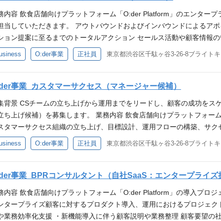
は、セールス担当だからこその達成感があります。 入社後のミッション
務内容 飲食店舗向けプラットフォーム「O:der Platform」のエン
活動をミッションにしておりましたが、現在はグローリーグループ全体の
担当していただきます。 アウトバウンドおよびインバウンドによるアポ
ビス×ハードウェア】のトータルソリューション提案に注力しております
ション提案に至るまでのトータルアクション セールス活動や顧客情報の
ウェア技術に強みを持つグローリーと連携することで、オフラインをオ
ング及びプロダクト要件への落とし込み チームメンバーや関係部署との協力、関係
usiness
O:der事業
正社員
東京都渋谷区千駄ヶ谷3-26-8ブライト
な営業網を活用した拡販に向けた体制作りに携わっていただくことも可能で
」の強みとやりがい 人手不足や原料費高騰により飲食店の倒産が増加
導入される大規模サービスへと成長し、現在も多数の問い合わせをいた
可欠になっています。 当社の飲食店舗向けプラットフォーム「O:der Pl
。 なかでも、売上数百億〜数千億円規模の大手飲食チェーンとの豊富
バイルオーダーサービスとして開発を続けています。 サービスを受注
:der事業_カスタマーサクセス（マネージャー候補）
難度の高い商談を店舗責任者や本社IT部門、決裁者に対して直接行う機
は、セールス担当だからこその達成感があります。 入社後のミッション
上やDX推進など、顧客の経営課題に踏み込んだソリューション提案や
集背景 CSチームの立ち上げから運用までをリードし、顧客の成功をス
活動をミッションにしておりましたが、現在はグローリーグループ全体の
能です。 プロダクト開発のスピード感 機能追加は月に2回程行われて
立ち上げ候補）を募集します。 業務内容 飲食店舗向けプラットフォーム「O:
ビス×ハードウェア】のトータルソリューション提案に注力しております
す。 カスタマーサクセス・サポートや開発との距離も近く、他チームと
スタマーサクセス組織の立ち上げ、目標設計、運用フローの構築、サク
ウェア技術に強みを持つグローリーと連携することで、オフラインをオ
容をもとにしたプロダクトへのフィードバックや企画にも挑戦できる環境
していただきます。 組織立ち上げに関わる業務 CS組織、戦略、オペレーシ
usiness
O:der事業
正社員
東京都渋谷区千駄ヶ谷3-26-8ブライト
な営業網を活用した拡販に向けた体制作りに携わっていただくことも可能で
（株式会社一家ダイニングプロジェクト様） からあげ日本一（株式会社
ア等）とOKRの設計と運用ルールの策定 オンボーディング、定例MT
導入される大規模サービスへと成長し、現在も多数の問い合わせをいた
） 銀座 篝（株式会社アデッソ様） 必須スキル 下記いずれかの経験をお持
計 CS組織のマネジメント、体制構築（採用、育成等） 既存顧客向け業
。 なかでも、売上数百億〜数千億円規模の大手飲食チェーンとの豊富
ソリューションセールスの経験 エンタープライズ向けのセールス経験 
グ（ログイン率、機能利用、ヘルススコア等） サービス品質向上に向け
:der事業_BPRコンサルタント（自社SaaS：エンタープライ
難度の高い商談を店舗責任者や本社IT部門、決裁者に対して直接行う機
記以外の無形商材をセールスとして企画、提案、交渉、クロージングまで
とリテンション施策の実行（回復計画の策定と実行） 顧客成功事例（ケ
上やDX推進など、顧客の経営課題に踏み込んだソリューション提案や
務内容 飲食店舗向けプラットフォーム「O:der Platform」の導入
手クライアントとの折衝経験 飲食や小売店を対象とする事業に関わった経
入時の初期設定や業務フロー、KPI、支援体制の設計と合意形成 導入
能です。 プロダクト開発のスピード感 機能追加は月に2回程行われて
ンタープライズ顧客に対するプロダクト導入、運用におけるプロジェク
の提案で飲食・小売業界を変えたいという想いがある方 周囲との協力意
と実装 利用率改善や活用・定着支援に向けた施策の企画・実行 導入後
す。 カスタマーサクセス・サポートや開発との距離も近く、他チームと
や業務効率化支援 ・新機能導入に伴う顧客説明や業務整理 顧客要望の
持って主体的に行動できる方 数値目標を意識し、達成に向けて積極的に