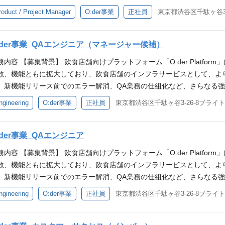
期KPIの改善支援 ポジションの魅力 「O:der Platform」の強み
容をもとにしたプロダクトへのフィードバックや企画にも挑戦できる環境
領域は、ご経験や志向性などを踏まえ、すり合わせをさせていただきます。 ポジ
roduct / Project Manager
O:der事業
正社員
東京都渋谷区千駄ヶ谷3
る中で、価値ある消費体験の提供が集客向上に必要不可欠になっています。
（株式会社一家ダイニングプロジェクト様） からあげ日本一（株式会社
りがい 人手不足や原料費高騰により飲食店の倒産が増加する中で、価
latform」は、顧客目線を徹底的に追求したUXの高いモバイルオーダ
） 銀座 篝（株式会社アデッソ様） 必須スキル 下記いずれかの経験を
います。 当社の飲食店舗向けプラットフォーム「O:der Platform
実際に店舗で稼働している光景を目の当たりにした際は、セールス担当
または既存顧客へのセールス経験 エンタープライズ向けのセールス経験 歓
ーサービスとして開発を続けています。 サービスを受注し実際に店舗
:der事業_QAエンジニア（マネージャー候補）
 これまでは、自社の販売チャネルを活用したセールス活動をミッショ
セールスの経験 企画、提案、交渉、クロージングまでの一貫したセール
担当だからこその達成感があります。 入社後のミッション これまでは
のプロダクトと販売チャネルを活用した、【SaaSサービス×ハードウ
務内容 【募集背景】 飲食店舗向けプラットフォーム「O:der Platfo
を対象とする事業に関わった経験 POSシステムに携わった経験 求める
ョンにしておりましたが、現在はグローリーグループ全体のプロダクトと
す。 店舗運営に欠かせない注文・決済端末等のハードウェア技術に強
数、機能ともに拡大しており、飲食店舗のインフラサービスとして、よ
想いがある方 周囲との協力意識を持ち、前向きに仕事を進められる方 
ウェア】のトータルソリューション提案に注力しております。 店舗運
ンラインに繋げていくDX提案や、グローリーの大規模な営業網を活用
、新機能リリース前でのエラー解消、QA業務の仕組化など、さらなる
意識し、達成に向けて積極的に行動できる方
強みを持つグローリーと連携することで、オフラインをオンラインに繋
能です。 身に着くスキル 累計8,000店以上の飲食店に導入される大
おります。 【業務内容】 QAチームとして、プロダクトの品質向上を行
ngineering
O:der事業
正社員
東京都渋谷区千駄ヶ谷3-26-8ブライ
用した拡販に向けた体制作りに携わっていただくことも可能です。 身に着
だいているため、営業活動はインバウンドが中心です。 なかでも、売
でなく、KIOSK端末やデジタルサイネージ、スマートロッカーといっ
規模サービスへと成長し、現在も多数の問い合わせをいただいているた
取引実績があり、数百〜数千店舗への導入を見据えた難度の高い商談を店
がシームレスにつながる次世代の購買体験の創出を目指します。 ・QA視
、売上数百億〜数千億円規模の大手飲食チェーンとの豊富な取引実績が
会が得られます。 そのため、店舗オペレーションの向上やDX推進など
 ・テスト計画、設計、実装、結果報告までの実施 ・運用プロセスの改
:der事業_QAエンジニア
商談を店舗責任者や本社IT部門、決裁者に対して直接行う機会が得られ
論理的思考力といった高度な営業スキルを磨くことが可能です。 プロダ
評価基準や指標の策定 ・テスト自動化、効率化の推進 ・開発チームやC
など、顧客の経営課題に踏み込んだソリューション提案や論理的思考力
務内容 【募集背景】 飲食店舗向けプラットフォーム「O:der Platfo
おり、スピード感を持ってプロダクト改善を進めています。 カスタマ
様な業態に適応し、新たな消費体験を創るプロダクト開発とOMOの実現 
ロダクト開発のスピード感 機能追加は月に2回程行われており、スピー
数、機能ともに拡大しており、飲食店舗のインフラサービスとして、よ
との打ち合わせも週に3回実施し、顧客の反応や提案内容をもとにした
のQA/品質保証を担当します。デザインとテクノロジーを駆使し、スム
マーサクセス・サポートや開発との距離も近く、他チームとの打ち合わ
、新機能リリース前でのエラー解消、QA業務の仕組化など、さらなる
境です。 導入事例 大衆ジンギスカン酒場 ラムちゃん（株式会社一家ダ
で洗練されたインターフェースを実現することで、 エンドユーザーの
たプロダクトへのフィードバックや企画にも挑戦できる環境です。 導入
おります。 【業務内容】 QAチームとして、プロダクトの品質向上を行
日本一様） 肉好き大黒天（株式会社プレコフーズ様） 銀座 篝（株式会
ngineering
O:der事業
正社員
東京都渋谷区千駄ヶ谷3-26-8ブライ
貢献できます。QA視点での要件定義からサービス導入店への視察やヒアリ
家ダイニングプロジェクト様） からあげ日本一（株式会社日本一様） 肉
でなく、KIOSK端末やデジタルサイネージ、スマートロッカーといっ
上の経験をお持ちの方（toC/B、業界問わず） カスタマーサクセス経験
erges with Offline）の実現を推進するチャレンジングな環境です
株式会社アデッソ様） 必須スキル 下記いずれかの経験をお持ちの方（
がシームレスにつながる次世代の購買体験の創出を目指します。 ・テス
（3年以上） CS組織立ち上げやプロセス設計/実行/運用改善の実務経
ebアプリケーションの経験だけでなく、KIOSK端末やデジタルサイネ
築、運用管理、業務改善に向けた提案経験 大手クライアントとの折衝経験