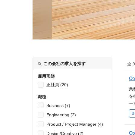
この会社の求人を探す
全 
雇用形態
O
正社員 (20)
業
を
職種
ー
Business (7)
リ
B
Engineering (2)
m
Product / Project Manager (4)
不
モ
O
Design/Creative (2)