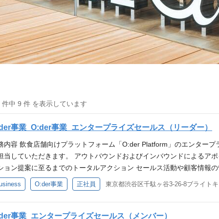
9 件中 9 件 を表示しています
:der事業_O:der事業_エンタープライズセールス（リーダー）
務内容 飲食店舗向けプラットフォーム「O:der Platform」のエン
担当していただきます。 アウトバウンドおよびインバウンドによるアポ
ション提案に至るまでのトータルアクション セールス活動や顧客情報の
ング及びプロダクト要件への落とし込み チームメンバーや関係部署との協力、関係
usiness
O:der事業
正社員
東京都渋谷区千駄ヶ谷3-26-8ブライト
」の強みとやりがい 人手不足や原料費高騰により飲食店の倒産が増加
可欠になっています。 当社の飲食店舗向けプラットフォーム「O:der Pl
バイルオーダーサービスとして開発を続けています。 サービスを受注
:der事業_エンタープライズセールス（メンバー）