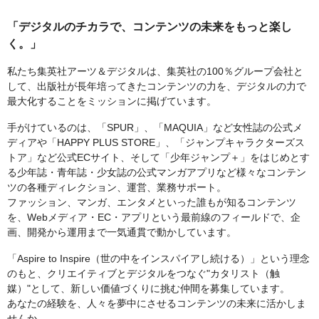
「デジタルのチカラで、コンテンツの未来をもっと楽し
く。」
私たち集英社アーツ＆デジタルは、集英社の100％グループ会社と
して、出版社が長年培ってきたコンテンツの力を、デジタルの力で
最大化することをミッションに掲げています。
手がけているのは、「SPUR」、「MAQUIA」など女性誌の公式メ
ディアや「HAPPY PLUS STORE」、「ジャンプキャラクターズス
トア」など公式ECサイト、そして「少年ジャンプ＋」をはじめとす
る少年誌・青年誌・少女誌の公式マンガアプリなど様々なコンテン
ツの各種ディレクション、運営、業務サポート。
ファッション、マンガ、エンタメといった誰もが知るコンテンツ
を、Webメディア・EC・アプリという最前線のフィールドで、企
画、開発から運用まで一気通貫で動かしています。
「Aspire to Inspire（世の中をインスパイアし続ける）」という理念
のもと、クリエイティブとデジタルをつなぐ"カタリスト（触
媒）"として、新しい価値づくりに挑む仲間を募集しています。
あなたの経験を、人々を夢中にさせるコンテンツの未来に活かしま
せんか。