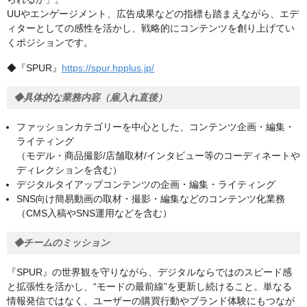
UUやエンゲージメント、広告成果などの指標も踏まえながら、エデ
ィターとしての感性を活かし、戦略的にコンテンツを創り上げてい
くポジションです。
◆『SPUR』
https://spur.hpplus.jp/
◆具体的な業務内容（雇入れ直後）
ファッションカテゴリーを中心とした、コンテンツ企画・編集・
ライティング
（モデル・商品撮影/店舗取材/インタビュー等のコーディネートや
ディレクションを含む）
デジタルタイアップコンテンツの企画・編集・ライティング
SNS向け簡易動画の取材・撮影・編集などのコンテンツ化業務
（CMS入稿やSNS運用などを含む）
◆チームのミッション
『SPUR』の世界観を守りながら、デジタルならではのスピード感
と拡張性を活かし、“モードの最前線”を更新し続けること。単なる
情報発信ではなく、ユーザーの購買行動やブランド体験にもつなが