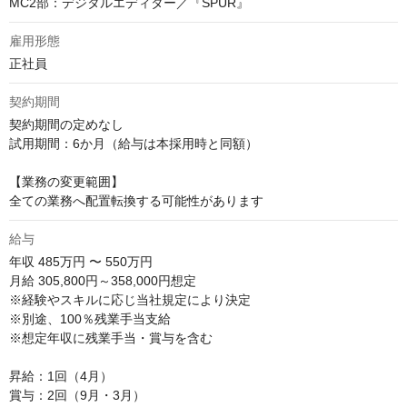
MC2部：デジタルエディター／『SPUR』
雇用形態
正社員
契約期間
契約期間の定めなし

試用期間：6か月（給与は本採用時と同額）

【業務の変更範囲】

全ての業務へ配置転換する可能性があります
給与
年収
485万円 〜 550万円
月給 305,800円～358,000円想定

※経験やスキルに応じ当社規定により決定

※別途、100％残業手当支給

※想定年収に残業手当・賞与を含む

昇給：1回（4月）

賞与：2回（9月・3月）