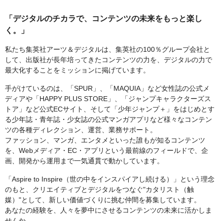
「デジタルのチカラで、コンテンツの未来をもっと楽し
く。」
私たち集英社アーツ＆デジタルは、集英社の100％グループ会社と
して、出版社が長年培ってきたコンテンツの力を、デジタルの力で
最大化することをミッションに掲げています。
手がけているのは、「SPUR」、「MAQUIA」など女性誌の公式メ
ディアや「HAPPY PLUS STORE」、「ジャンプキャラクターズス
トア」など公式ECサイト、そして「少年ジャンプ＋」をはじめとす
る少年誌・青年誌・少女誌の公式マンガアプリなど様々なコンテン
ツの各種ディレクション、運営、業務サポート。
ファッション、マンガ、エンタメといった誰もが知るコンテンツ
を、Webメディア・EC・アプリという最前線のフィールドで、企
画、開発から運用まで一気通貫で動かしています。
「Aspire to Inspire（世の中をインスパイアし続ける）」という理念
のもと、クリエイティブとデジタルをつなぐ"カタリスト（触
媒）"として、新しい価値づくりに挑む仲間を募集しています。
あなたの経験を、人々を夢中にさせるコンテンツの未来に活かしま
せんか。