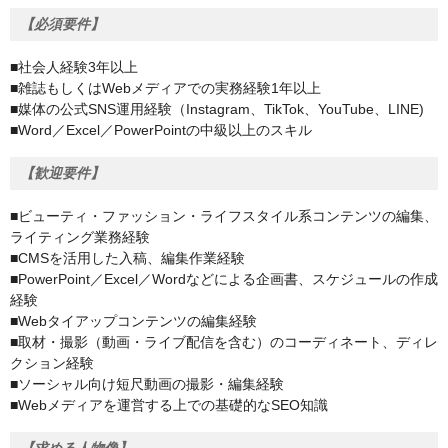
【必須要件】
■社会人経験3年以上
■雑誌もしくはWebメディアでの実務経験1年以上
■媒体の公式SNS運用経験（Instagram、TikTok、YouTube、LINE)
■Word／Excel／PowerPointの中級以上のスキル
【歓迎要件】
■ビューティ・ファッション・ライフスタイル系コンテンツの編集、
ライティング業務経験
■CMSを活用した入稿、編集作業経験
■PowerPoint／Excel／Wordなどによる企画書、スケジュールの作成
経験
■Webタイアップコンテンツの編集経験
■取材・撮影（動画・ライブ配信を含む）のコーディネート、ディレ
クション経験
■ソーシャル向け短尺動画の撮影・編集経験
■Webメディアを運営する上での基礎的なSEO知識