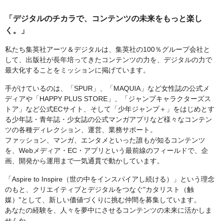
「デジタルのチカラで、コンテンツの未来をもっと楽し
く。」
私たち集英社アーツ＆デジタルは、集英社の100％グループ会社と
して、出版社が長年培ってきたコンテンツの力を、デジタルの力で
最大化することをミッションに掲げています。
手がけているのは、「SPUR」、「MAQUIA」など女性誌の公式メ
ディアや「HAPPY PLUS STORE」、「ジャンプキャラクターズス
トア」など公式ECサイト、そして「少年ジャンプ＋」をはじめとす
る少年誌・青年誌・少女誌の公式マンガアプリなど様々なコンテン
ツの各種ディレクション、運営、業務サポート。
ファッション、マンガ、エンタメといった誰もが知るコンテンツ
を、Webメディア・EC・アプリという最前線のフィールドで、企
画、開発から運用まで一気通貫で動かしています。
「Aspire to Inspire（世の中をインスパイアし続ける）」という理念
のもと、クリエイティブとデジタルをつなぐ"カタリスト（触
媒）"として、新しい価値づくりに挑む仲間を募集しています。
あなたの経験を、人々を夢中にさせるコンテンツの未来に活かしま
せんか。