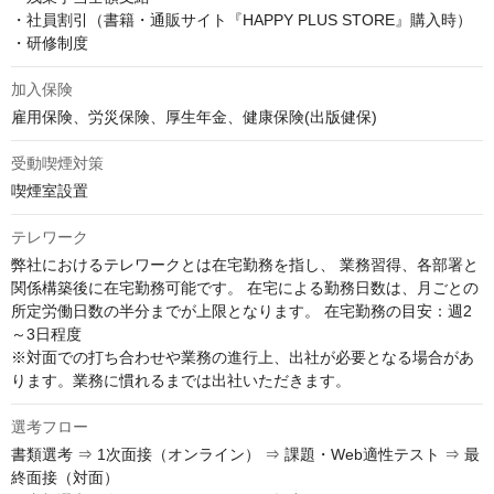
・社員割引（書籍・通販サイト『HAPPY PLUS STORE』購入時） 

・研修制度
加入保険
雇用保険、労災保険、厚生年金、健康保険(出版健保)
受動喫煙対策
喫煙室設置
テレワーク
弊社におけるテレワークとは在宅勤務を指し、 業務習得、各部署と
関係構築後に在宅勤務可能です。 在宅による勤務日数は、月ごとの
所定労働日数の半分までが上限となります。 在宅勤務の目安：週2
～3日程度 

※対面での打ち合わせや業務の進行上、出社が必要となる場合があ
ります。業務に慣れるまでは出社いただきます。
選考フロー
書類選考 ⇒ 1次面接（オンライン） ⇒ 課題・Web適性テスト ⇒ 最
終面接（対面）
